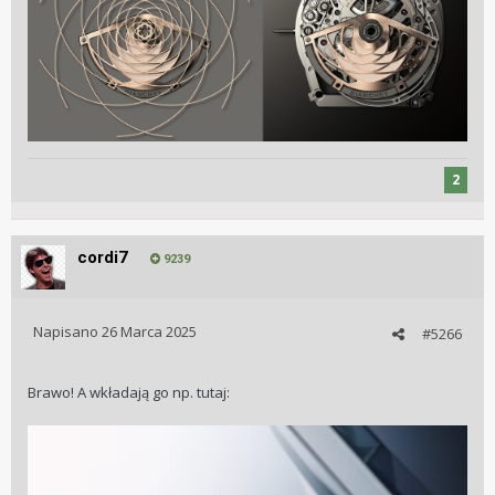
2
cordi7
9239
Napisano
26 Marca 2025
#5266
Brawo! A wkładają go np. tutaj: