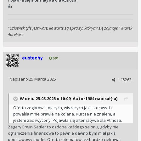
Pojawiła się alternatywa dla Atmosa.
👍
"Człowiek tyle jest wart, ile warte są sprawy, którymi się zajmuje." Marek
Aureliusz
eustechy
591
Napisano
25 Marca 2025
#5263
W dniu 25.03.2025 o 10:09,
Autor1984
napisał(-a):
Oferta zegarów stojących, wiszących jak i stołowych
powaliła mnie prawie na kolana. Kurcze nie znałem, a
jestem zachwycony! Pojawiła się alternatywa dla Atmosa.
Zegary Erwin Sattler to ozdoba każdego salonu, gdyby nie
ograniczenia finansowe to pewnie dawno bym miał jakiś
podstawowy model. Oferta rotomatów też bardzo ciekawa