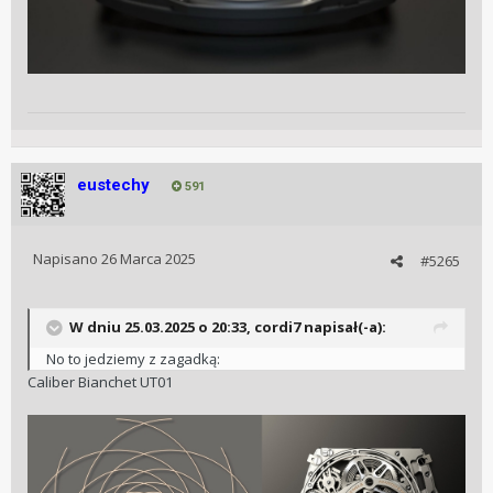
eustechy
591
Napisano
26 Marca 2025
#5265
W dniu 25.03.2025 o 20:33,
cordi7
napisał(-a):
No to jedziemy z zagadką:
Caliber Bianchet UT01