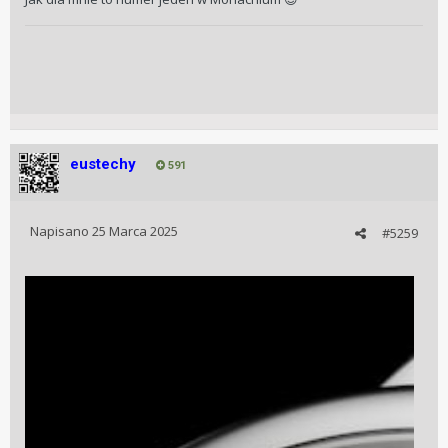
eustechy
591
Napisano
25 Marca 2025
#5259