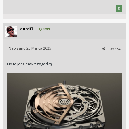
3
cordi7
9239
Napisano
25 Marca 2025
#5264
No to jedziemy z zagadką: