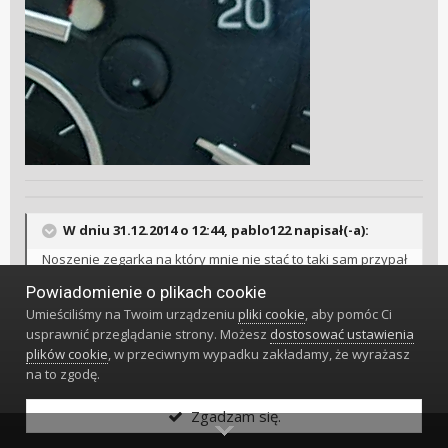
W dniu 31.12.2014 o 12:44, pablo122 napisał(-a):
Noszenie zegarka na który mnie nie stać to taki sam przypał
jak noszenie podróby.
Powiadomienie o plikach cookie
Umieściliśmy na Twoim urządzeniu
pliki cookie
, aby pomóc Ci
usprawnić przeglądanie strony. Możesz
dostosować ustawienia
plików cookie
, w przeciwnym wypadku zakładamy, że wyrażasz
na to zgodę.
eustechy
591
Zgadzam się.
Napisano
27 Marca 2025
#5270