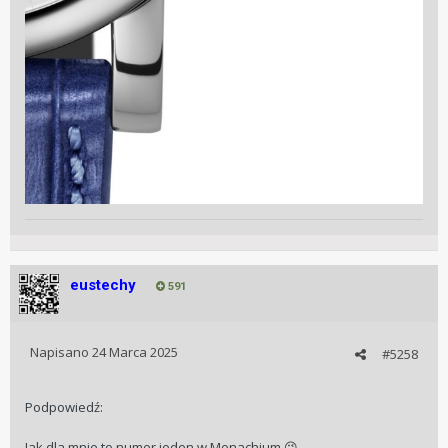
eustechy
591
Napisano
24 Marca 2025
#5258
Podpowiedź:
Jak dla mnie to numer jeden w Monachium
😉