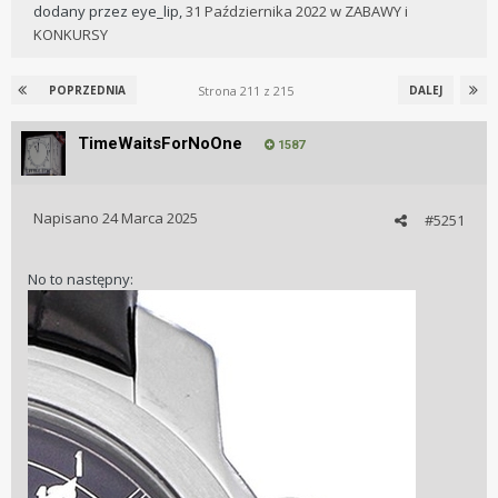
dodany przez
eye_lip
,
31 Października 2022
w
ZABAWY i
KONKURSY
Strona 211 z 215
POPRZEDNIA
DALEJ
TimeWaitsForNoOne
1587
Napisano
24 Marca 2025
#5251
No to następny: