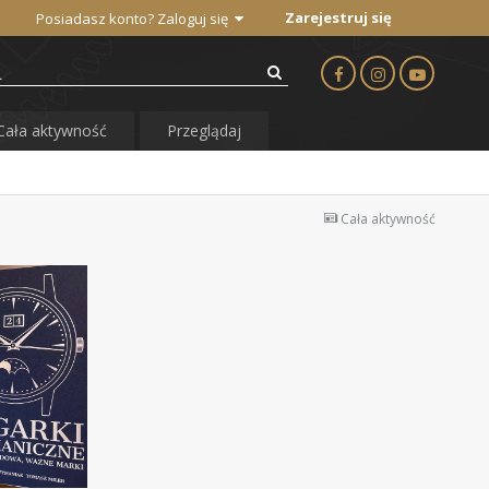
Zarejestruj się
Posiadasz konto? Zaloguj się
Cała aktywność
Przeglądaj
Cała aktywność