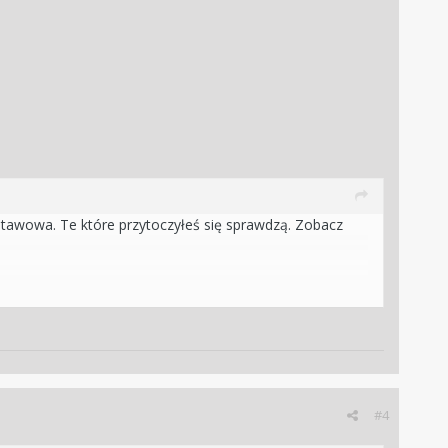
dstawowa. Te które przytoczyłeś się sprawdzą. Zobacz
j -15/+15 na miesiąc.
chu na dłuższe okresy (powyżej miesiąca). Czasem go
#4