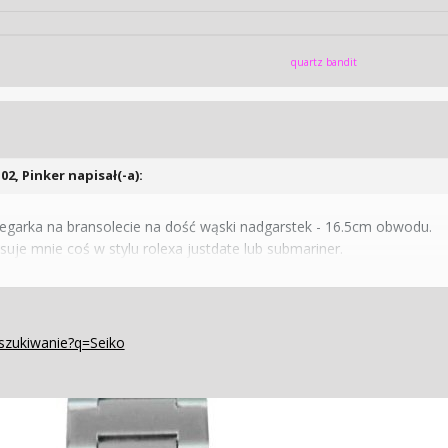
quartz bandit
:02,
Pinker
napisał(-a):
garka na bransolecie na dość wąski nadgarstek - 16.5cm obwodu.
resuje mnie coś w stylu rolexa justdate lub submariner.
m wyglądzie, tak aby zegarek pasował do każdego ubioru.
jlepiej troszkę mniej
yszukiwanie?q=Seiko
nych gadżetów w stylu chronografu
 dzień tygodnia
asenie