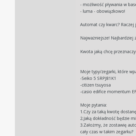
- możliwość pływania w bas
- luma - obowiązkowo!
Automat czy kwarc? Raczej je
Najważniejsze! Najbardziej 
Kwota jaką chcę przeznaczyć 
Moje typy/zegarki, które wp
-
Seiko 5 SRPJ81K1
-citizen tsuyosa
-casio
edifice momentum E
Moje pytania:
1.Czy za taką kwotę dostan
2.Jaką dokładność będzie m
3.Założmy, że zostawię auto
cały czas w takim zegarku?