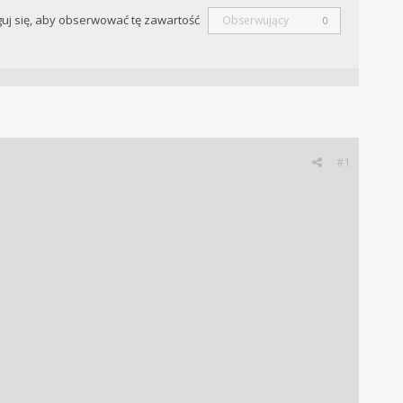
uj się, aby obserwować tę zawartość
Obserwujący
0
#1