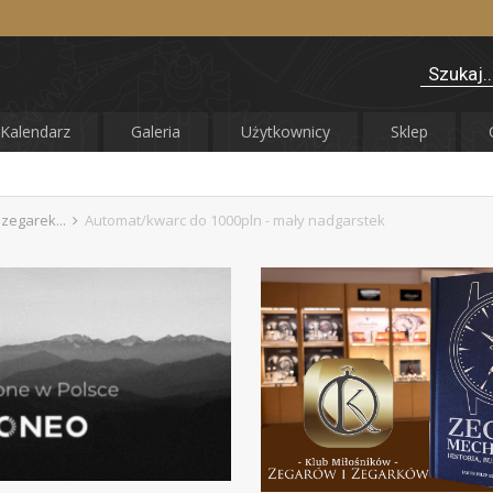
Kalendarz
Galeria
Użytkownicy
Sklep
 zegarek...
Automat/kwarc do 1000pln - mały nadgarstek