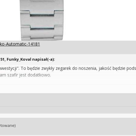
eiko-Automatic-14181
:51,
Funky_Koval
napisał(-a):
inwestycji". To będzie zwykły zegarek do noszenia, jakość będzie po
am szafir jest dodatkowo.
zego". Będzie działał ale nie oczekuj jakości chronometru.
automaty to jakieś -30/+30 parę sekund na dobę. Kwarc to zazwycza
się nie stanie. Zegarków automatycznyvh nie należy zostawiać bez ru
hodzi.
ytowane)