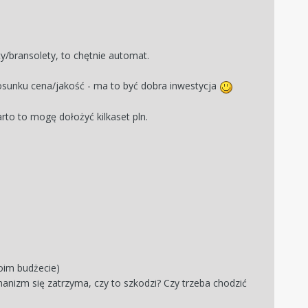
y/bransolety, to chętnie automat.
tosunku cena/jakość - ma to być dobra inwestycja
rto to mogę dołożyć kilkaset pln.
oim budżecie)
anizm się zatrzyma, czy to szkodzi? Czy trzeba chodzić