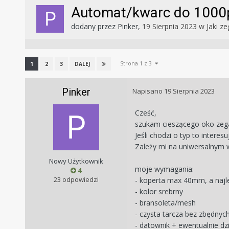
Automat/kwarc do 1000p
dodany przez
Pinker
,
19 Sierpnia 2023
w
Jaki ze
Strona 1 z 3
1
2
3
DALEJ
Pinker
Napisano
19 Sierpnia 2023
Cześć,
szukam cieszącego oko zega
Jeśli chodzi o typ to interes
Zależy mi na uniwersalnym w
Nowy Użytkownik
moje wymagania:
4
23 odpowiedzi
- koperta max 40mm, a najle
- kolor srebrny
- bransoleta/mesh
- czysta tarcza bez zbędnyc
- datownik + ewentualnie dz