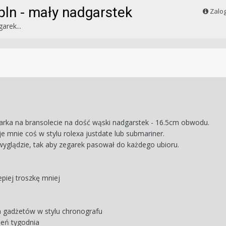
ln - mały nadgarstek
Zalog
garek...
rka na bransolecie na dość wąski nadgarstek - 16.5cm obwodu.
uje mnie coś w stylu rolexa justdate lub submariner.
yglądzie, tak aby zegarek pasował do każdego ubioru.
piej troszkę mniej
h gadżetów w stylu chronografu
ień tygodnia