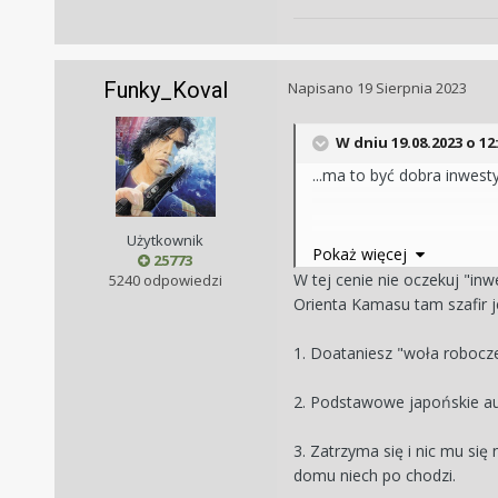
Funky_Koval
Napisano
19 Sierpnia 2023
W dniu 19.08.2023 o 12
...ma to być dobra inwest
Użytkownik
Moje pytania:
Pokaż więcej
25773
1.Czy za taką kwotę dos
W tej cenie nie oczekuj "in
5240 odpowiedzi
2.Jaką dokładność będzi
Orienta Kamasu tam szafir 
3.Założmy, że zostawię a
chodzić cały czas w taki
1. Doataniesz "woła robocze
2. Podstawowe japońskie au
3. Zatrzyma się i nic mu si
domu niech po chodzi.