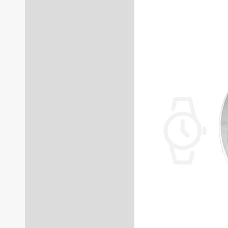
- luma - obowiązkowo!
Automat czy kwarc? Raczej
Najważniejsze! Najbardzi
Kwota jaką chcę przeznacz
Moje typy/zegarki, które
-
Seiko 5 SRPJ81K1
-citizen tsuyosa
-casio
edifice momentum
Moje pytania:
1.Czy za taką kwotę dos
2.Jaką dokładność będzi
3.Założmy, że zostawię a
chodzić cały czas w taki