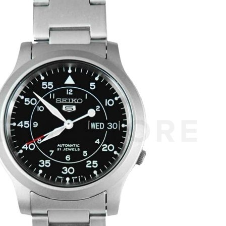
 jest mi to obojętne, jeśli nie będę musiał rezygnować z jakości kop
ej zależy mi na ogólnej jakości samego zegarka, bransolety i dobrym
yć zegarek nie jest spora, oscyluje w granicach 1000pln. Jeśli będzie
 wpadły mi w oko:
 EFR-S108D-7AVUEF
tanę dobry automat?
e miał zegarek automatyczny w porównaniu do kwarca? (oczywiście w
utomat na półce na tydzień i nie będę w nim chodził. W tym czasie m
m zegarku?