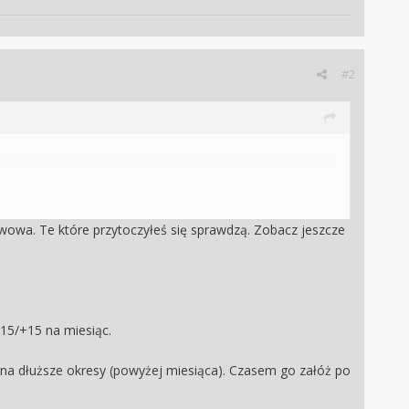
#2
awowa. Te które przytoczyłeś się sprawdzą. Zobacz jeszcze
 moim budżecie)
echanizm się zatrzyma, czy to szkodzi? Czy trzeba
15/+15 na miesiąc.
u na dłuższe okresy (powyżej miesiąca). Czasem go załóż po