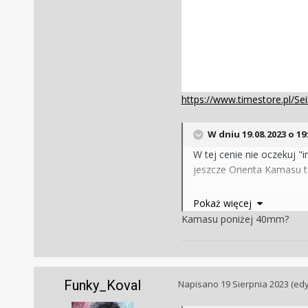
https://www.timestore.pl/S
W dniu 19.08.2023 o 19
W tej cenie nie oczekuj "
jeszcze Orienta Kamasu t
1. Doataniesz "woła roboc
Pokaż więcej
Kamasu poniżej 40mm?
2. Podstawowe japońskie 
3. Zatrzyma się i nic mu 
załóż po domu niech po c
Funky_Koval
Napisano
19 Sierpnia 2023
(ed