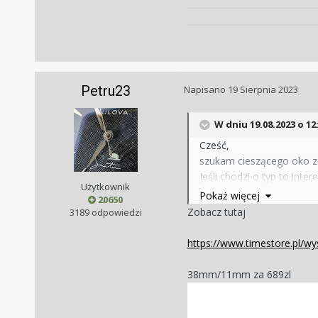
Petru23
Napisano
19 Sierpnia 2023
W dniu 19.08.2023 o 12
Cześć,
szukam cieszącego oko ze
Jeśli chodzi o typ to inte
Użytkownik
Zależy mi na uniwersalny
Pokaż więcej
20650
Zobacz tutaj
3189 odpowiedzi
moje wymagania:
- koperta max 40mm, a na
https://www.timestore.pl/w
- kolor srebrny
- bransoleta/mesh
38mm/11mm za 689zl
- czysta tarcza bez zbęd
- datownik + ewentualnie
- możliwość pływania w b