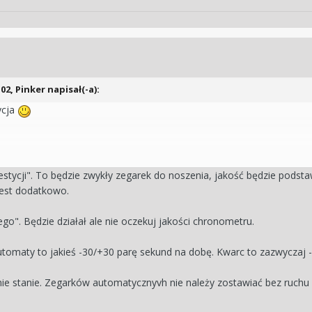
:02,
Pinker
napisał(-a):
ycja
tanę dobry automat?
westycji". To będzie zwykły zegarek do noszenia, jakość będzie podst
e miał zegarek automatyczny w porównaniu do kwarca? (oczywiście w
jest dodatkowo.
utomat na półce na tydzień i nie będę w nim chodził. W tym czasie m
m zegarku?
go". Będzie działał ale nie oczekuj jakości chronometru.
tomaty to jakieś -30/+30 parę sekund na dobę. Kwarc to zazwyczaj -
ę nie stanie. Zegarków automatycznyvh nie należy zostawiać bez ruch