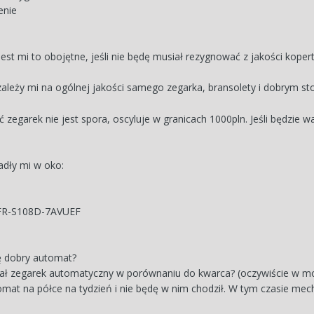
enie
st mi to obojętne, jeśli nie będę musiał rezygnować z jakości kopert
zależy mi na ogólnej jakości samego zegarka, bransolety i dobrym s
zegarek nie jest spora, oscyluje w granicach 1000pln. Jeśli będzie wa
adły mi w oko:
FR-S108D-7AVUEF
ę dobry automat?
iał zegarek automatyczny w porównaniu do kwarca? (oczywiście w m
mat na półce na tydzień i nie będę w nim chodził. W tym czasie mech