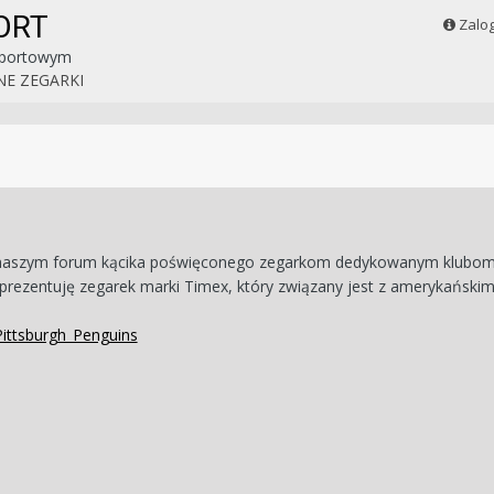
ORT
Zalog
sportowym
NE ZEGARKI
 naszym forum kącika poświęconego zegarkom dedykowanym klubom
 prezentuję zegarek marki Timex, który związany jest z amerykańsk
/Pittsburgh_Penguins