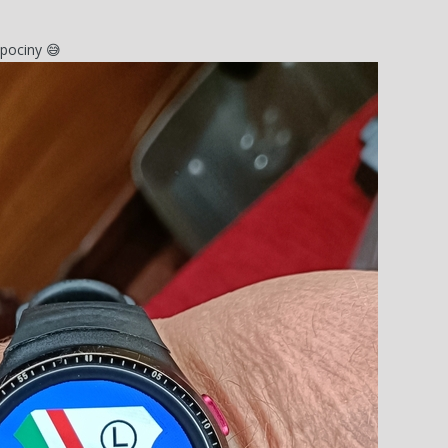
ypociny
😅