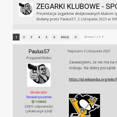
ZEGARKI KLUBOWE - SP
Prezentacja zegarków dedykowanych klubom 
dodany przez
Paulus57
,
2 Listopada 2023
w
IN
Strona 1 z 6
1
2
3
4
5
6
DALEJ
Paulus57
Napisano
2 Listopada 2023
Przyjaciel Klubu
Zauważyłem, że nie ma na
rodzaju. Na dobry początek
https://pl.wikipedia.org/wiki
Moderator
Stowarzyszenie
159892
23815 odpowiedzi
Lokalizacja: Łódź