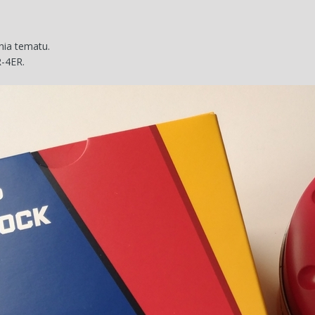
nia tematu.
R-4ER.