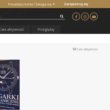
Zarejestruj się
Posiadasz konto? Zaloguj się
Cała aktywność
Przeglądaj
Cała aktywność