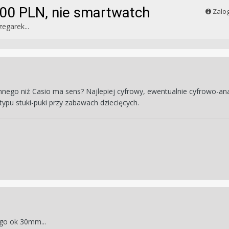
600 PLN, nie smartwatch
Zalog
zegarek...
 innego niż Casio ma sens? Najlepiej cyfrowy, ewentualnie cyfrowo
ypu stuki-puki przy zabawach dziecięcych.
ego ok 30mm...