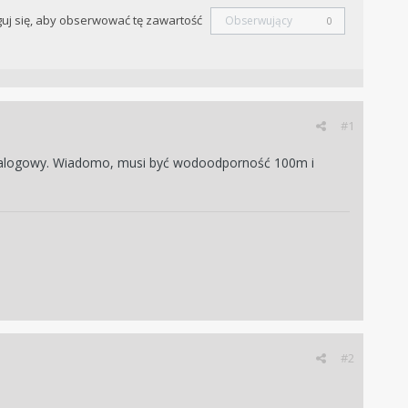
uj się, aby obserwować tę zawartość
Obserwujący
0
#1
-analogowy. Wiadomo, musi być wodoodporność 100m i
#2