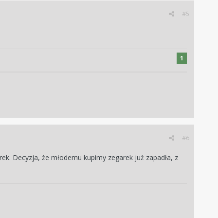
#5
1
#6
rek. Decyzja, że młodemu kupimy zegarek już zapadła, z