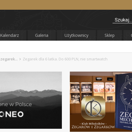
Kalendarz
Galeria
Użytkownicy
Sklep
 zegarek...
Zegarek dla 6 latka. Do 600 PLN, nie smartwatch