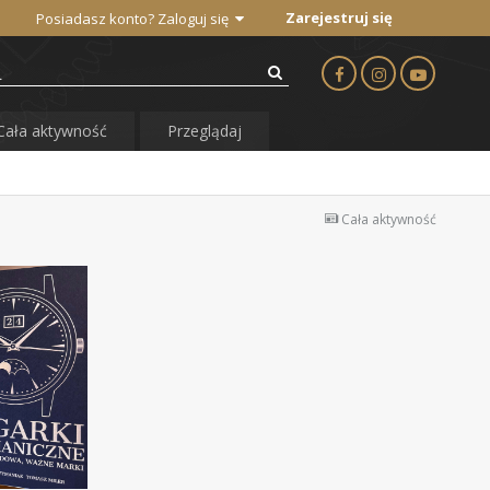
Zarejestruj się
Posiadasz konto? Zaloguj się
Cała aktywność
Przeglądaj
Cała aktywność