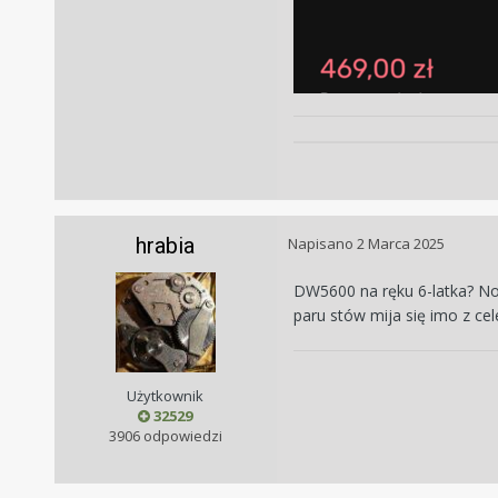
hrabia
Napisano
2 Marca 2025
DW5600 na ręku 6-latka? No n
paru stów mija się imo z ce
Użytkownik
32529
3906 odpowiedzi