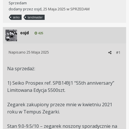
Sprzedam
dodany przez
osjd
,
25 Maja 2025
w
SPRZEDAM
seiko
landmaster
osjd
425
Napisano
25 Maja 2025
#1
Na sprzedaż:
1) Seiko Prospex ref.
SPB149J1 “
55th anniversary”
Limitowana Edycja 5500szt.
Zegarek zakupiony przeze mnie w kwietniu 2021
roku w Tempus Zegarki.
Stan 9.0-9.5/10 – zegarek noszony sporadycznie na