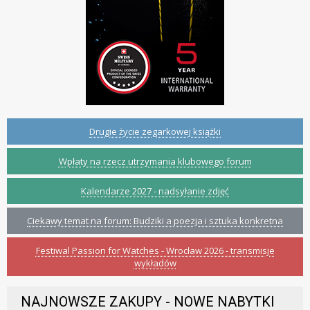
Drugie życie zegarkowej książki
Wpłaty na rzecz utrzymania klubowego forum
Kalendarze 2027 - nadsyłanie zdjęć
Ciekawy temat na forum: Budziki a poezja i sztuka konkretna
Festiwal Passion for Watches - Wrocław 2026 - transmisje
wykładów
NAJNOWSZE ZAKUPY - NOWE NABYTKI