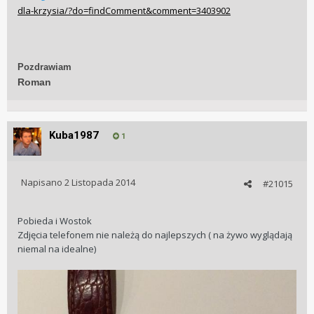
dla-krzysia/?do=findComment&comment=3403902
Pozdrawiam
Roman
Kuba1987
1
Napisano
2 Listopada 2014
#21015
Pobieda i Wostok
Zdjęcia telefonem nie należą do najlepszych ( na żywo wyglądają
niemal na idealne)