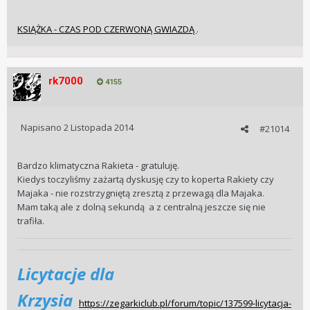
KSIĄŻKA - CZAS POD CZERWONĄ GWIAZDĄ
.
rk7000
4155
Napisano
2 Listopada 2014
#21014
Bardzo klimatyczna Rakieta - gratuluję.
Kiedys toczyliśmy zażartą dyskusję czy to koperta Rakiety czy
Majaka - nie rozstrzygniętą zresztą z przewagą dla Majaka.
Mam taką ale z dolną sekundą a z centralną jeszcze się nie
trafiła.
Licytacje dla
Krzysia
https://zegarkiclub.pl/forum/topic/137599-licytacja-