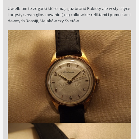
Uwielbiam te zegarki które mają już brand Rakiety ale w stylistyce
i artystycznym giloszowaniu (!) są całkowicie reliktami i pomnikami
dawnych Rossiji, Majaków czy Svetów..