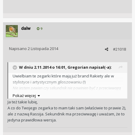
dalw
9
Napisano
2 Listopada 2014
#21018
W dniu 2.11.2014 o 16:01, Gregorian napisał(-a):
Uwielbiam te zegarki które mają już brand Rakiety ale w
stylistyce i artystycznym giloszowaniu (!)
Nie jestem pewien czy sekundnik nie powinien być z przeciwwagą
ale może może być i tak.
Pokaż więcej
Ja też takie lubię,
A co do Twojego zegarka to mam taki sam (właściwie to prawie 2),
ale z nazwą Rassija. Sekundnik ma przeciwwagę i uważam, że to
jedyna prawidłowa wersja.