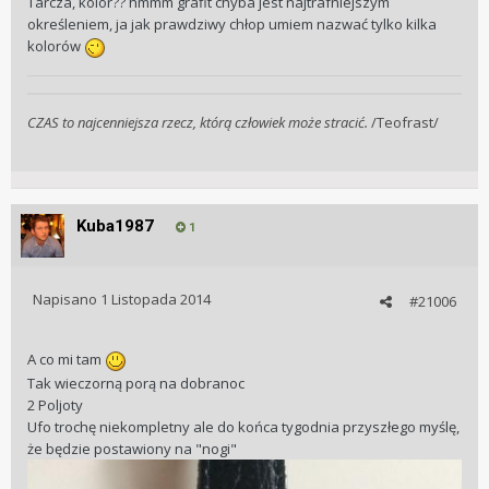
Tarcza, kolor?? hmmm grafit chyba jest najtrafniejszym
określeniem, ja jak prawdziwy chłop umiem nazwać tylko kilka
kolorów
CZAS to najcenniejsza rzecz, którą człowiek może stracić.
/Teofrast/
Kuba1987
1
Napisano
1 Listopada 2014
#21006
A co mi tam
Tak wieczorną porą na dobranoc
2 Poljoty
Ufo trochę niekompletny ale do końca tygodnia przyszłego myślę,
że będzie postawiony na "nogi"