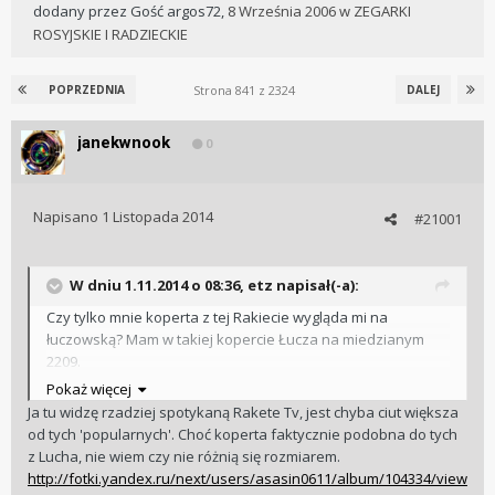
dodany przez
Gość argos72
,
8 Września 2006
w
ZEGARKI
ROSYJSKIE I RADZIECKIE
Strona 841 z 2324
POPRZEDNIA
DALEJ
janekwnook
0
Napisano
1 Listopada 2014
#21001
W dniu 1.11.2014 o 08:36, etz napisał(-a):
Czy tylko mnie koperta z tej Rakiecie wygląda mi na
łuczowską? Mam w takiej kopercie Łucza na miedzianym
2209.
Szkiełko poddawana chyba jakiejś obróbce termicznej tak
Pokaż więcej
się powyginało.
Ja tu widzę rzadziej spotykaną Rakete Tv, jest chyba ciut większa
od tych 'popularnych'. Choć koperta faktycznie podobna do tych
Ale tarcza raczej mało widywana, przynjmniej ja takiej nigdy
z Lucha, nie wiem czy nie różnią się rozmiarem.
nie uświadczyłem.
http://fotki.yandex.ru/next/users/asasin0611/album/104334/view