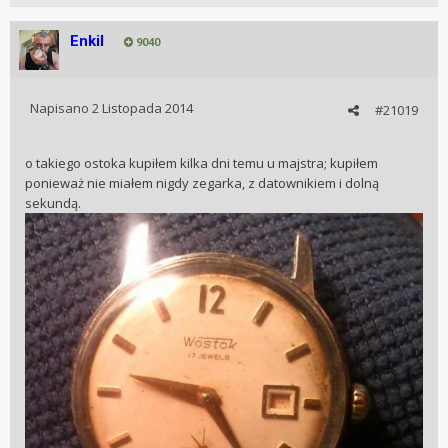
Enkil
9040
Napisano
2 Listopada 2014
#21019
o takiego ostoka kupiłem kilka dni temu u majstra; kupiłem
ponieważ nie miałem nigdy zegarka, z datownikiem i dolną
sekundą.