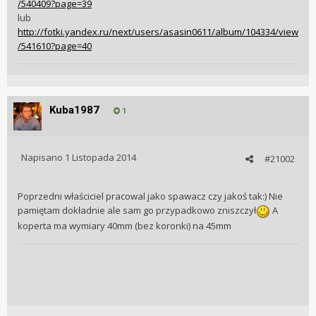
/540409?page=39
lub
http://fotki.yandex.ru/next/users/asasin0611/album/104334/view
/541610?page=40
Kuba1987
1
Napisano
1 Listopada 2014
#21002
Poprzedni właściciel pracowal jako spawacz czy jakoś tak:) Nie
pamiętam dokładnie ale sam go przypadkowo zniszczył
A
koperta ma wymiary 40mm (bez koronki) na 45mm