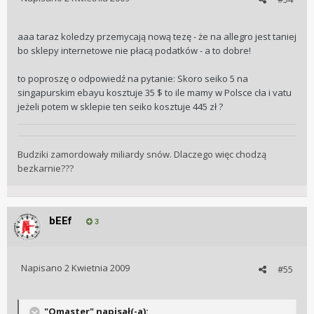
aaa taraz koledzy przemycają nową tezę - że na allegro jest taniej
bo sklepy internetowe nie płacą podatków - a to dobre!
to poproszę o odpowiedź na pytanie: Skoro seiko 5 na
singapurskim ebayu kosztuje 35 $ to ile mamy w Polsce cła i vatu
jeżeli potem w sklepie ten seiko kosztuje 445 zł ?
Budziki zamordowały miliardy snów. Dlaczego więc chodzą
bezkarnie???
bEEf
3
Napisano
2 Kwietnia 2009
#55
"Qmaster" napisał(-a):