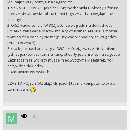
Mój najnowszy pomysł na zegarki to:
1. Seiko SNK 809 K2 - jako że lubię mechaniaki i koledzy z forum
dobrze się wypowiadali na temat tego zegarka. ( wygląda na
solidny)
2. Q&Q Radio control W 802 J 205- ze względu na dokładność i
umiarkowaną cenę. Martwi mnie tylko branzoleta, ale ją można
wymienić na pasek.( nie mogę używać bransolety ze względów
reumatycznych)
Sejko będę nosił po pracy a Q&Q częściej. Jeszcze nie kupiłem
tych zegarków czekam na kasę, otwarty jestem więc na sugestie.
Zaznaczam że w pracy muszę mieć wytrzymały zegarek, no i
oczywiście dokładny.
Pozdrawiam wszystkich.
CZAS TO POJĘCIE WZGLĘDNE- jeżeli ktoś ma komputer to wie o
czym mówię.
MD
0