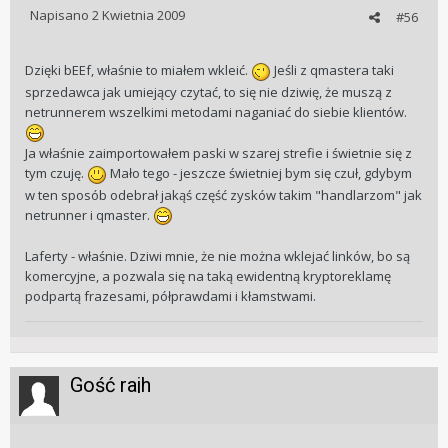
Napisano
2 Kwietnia 2009
#56
Dzięki bEEf, właśnie to miałem wkleić.
Jeśli z qmastera taki
sprzedawca jak umiejący czytać, to się nie dziwię, że muszą z
netrunnerem wszelkimi metodami naganiać do siebie klientów.
Ja właśnie zaimportowałem paski w szarej strefie i świetnie się z
tym czuję.
Mało tego - jeszcze świetniej bym się czuł, gdybym
w ten sposób odebrał jakąś część zysków takim "handlarzom" jak
netrunner i qmaster.
Laferty - właśnie. Dziwi mnie, że nie można wklejać linków, bo są
komercyjne, a pozwala się na taką ewidentną kryptoreklamę
podpartą frazesami, półprawdami i kłamstwami.
Gość rajh