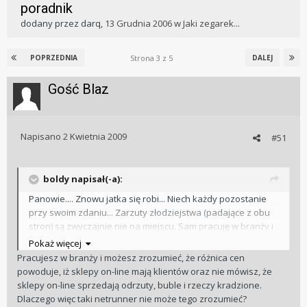
poradnik
dodany przez
darq
,
13 Grudnia 2006
w
Jaki zegarek...
Strona 3 z 5
POPRZEDNIA
DALEJ
Gość Blaz
Napisano
2 Kwietnia 2009
#51
boldy napisał(-a):
Panowie.... Znowu jatka się robi... Niech każdy pozostanie
przy swoim zdaniu... Zarzuty złodziejstwa (padające z obu
stron) są zwyczajnie nie na miejscu. Sam pracuję w branży i
krew mnie zalewa jak widzę na tym forum rady "idź do
Pokaż więcej
sklepu, przymierz... a potem zamów przez neta", ale
Pracujesz w branży i możesz zrozumieć, że różnica cen
rozumiem, że każdy klient ma prawo szukać najlepszej
powoduje, iż sklepy on-line mają klientów oraz nie mówisz, że
okazji... I dopóki będą aż takie różnice w cenach między
sklepy on-line sprzedają odrzuty, buble i rzeczy kradzione.
Polską a resztą świata,
część
klientów kupi w necie...
Dlaczego więc taki netrunner nie może tego zrozumieć?