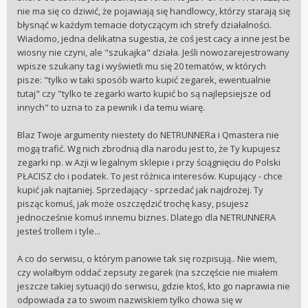
nie ma się co dziwić, że pojawiają się handlowcy, którzy starają się
błysnąć w każdym temacie dotyczącym ich strefy działalności.
Wiadomo, jedna delikatna sugestia, że coś jest cacy a inne jest be
wiosny nie czyni, ale "szukajka" działa. Jeśli nowozarejestrowany
wpisze szukany tag i wyświetli mu się 20 tematów, w których
pisze: "tylko w taki sposób warto kupić zegarek, ewentualnie
tutaj" czy "tylko te zegarki warto kupić bo są najlepsiejsze od
innych" to uzna to za pewnik i da temu wiarę.
Blaz Twoje argumenty niestety do NETRUNNERa i Qmastera nie
mogą trafić. Wg nich zbrodnią dla narodu jest to, że Ty kupujesz
zegarki np. w Azji w legalnym sklepie i przy ściągnięciu do Polski
PŁACISZ cło i podatek. To jest różnica interesów. Kupujący - chce
kupić jak najtaniej. Sprzedający - sprzedać jak najdrożej. Ty
pisząc komuś, jak może oszczędzić trochę kasy, psujesz
jednocześnie komuś innemu biznes. Dlatego dla NETRUNNERA
jesteś trollem i tyle...
A co do serwisu, o którym panowie tak się rozpisują.. Nie wiem,
czy wolałbym oddać zepsuty zegarek (na szczęście nie miałem
jeszcze takiej sytuacji) do serwisu, gdzie ktoś, kto go naprawia nie
odpowiada za to swoim nazwiskiem tylko chowa się w