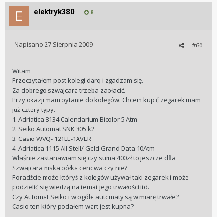
elektryk380
8
Napisano
27 Sierpnia 2009
#60
Witam!
Przeczytałem post kolegi darq i zgadzam się.
Za dobrego szwajcara trzeba zapłacić.
Przy okazji mam pytanie do kolegów. Chcem kupić zegarek mam
już cztery typy:
1. Adriatica 8134 Calendarium Bicolor 5 Atm
2. Seiko Automat SNK 805 k2
3. Casio WVQ- 121LE-1AVER
4. Adriatica 1115 All Stell/ Gold Grand Data 10Atm
Właśnie zastanawiam się czy suma 400zł to jeszcze dfla
Szwajcara niska półka cenowa czy nie?
Poradźcie może któryś z kolegów używał taki zegarek i może
podzielić się wiedzą na temat jego trwałości itd.
Czy Automat Seiko i w ogóle automaty są w miarę trwałe?
Casio ten który podałem wart jest kupna?