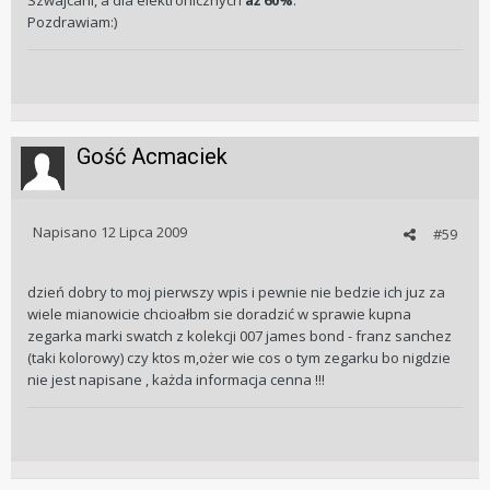
Szwajcarii, a dla elektronicznych
aż 60%
.
Pozdrawiam:)
Gość Acmaciek
Napisano
12 Lipca 2009
#59
dzień dobry to moj pierwszy wpis i pewnie nie bedzie ich juz za
wiele mianowicie chcioałbm sie doradzić w sprawie kupna
zegarka marki swatch z kolekcji 007 james bond - franz sanchez
(taki kolorowy) czy ktos m,ożer wie cos o tym zegarku bo nigdzie
nie jest napisane , każda informacja cenna !!!