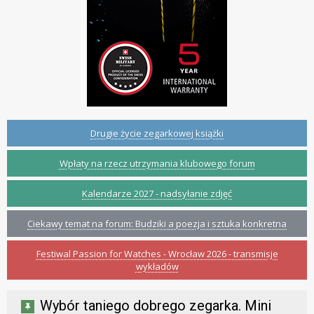
Drugie życie zegarkowej książki
Wpłaty na rzecz utrzymania klubowego forum
Kalendarze 2027 - nadsyłanie zdjęć
Ciekawy temat na forum: Budziki a poezja i sztuka konkretna
Festiwal Passion for Watches - Wrocław 2026 - transmisje
wykładów
Wybór taniego dobrego zegarka. Mini