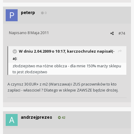
peterp
0
Napisano
8 Maja 2011
#74
W dniu 2.04.2009 o 10:17, karczochrulez napisał(-
a):
złodziejstwo ma różne oblicza - dla mnie 150% marży sklepu
to jest złodziejstwo
A czynsz 30 EUR+ z m2 (Warszawa) i ZUS pracowników to kto
zapłaci - własciciel ? Dlatego w sklepie ZAWSZE będzie drożej.
andrzejprezes
42