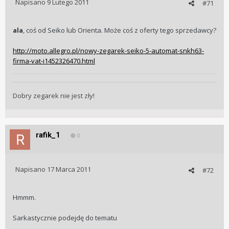
Napisano
9 Lutego 2011
#71
ala
, coś od Seiko lub Orienta. Może coś z oferty tego sprzedawcy?
http://moto.allegro.pl/nowy-zegarek-seiko-5-automat-snkh63-
firma-vat-i1452326470.html
Dobry zegarek nie jest zły!
rafik_1
0
Napisano
17 Marca 2011
#72
Hmmm.
Sarkastycznie podejdę do tematu