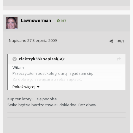
Lawnowerman
937
Napisano
27 Sierpnia 2009
#61
elektryk380 napisał(-a):
Witam!
Przeczytałem post kolegi darq i zgadzam się.
Za dobrego szwajcara trzeba zapłacić.
Przy okazji mam pytanie do kolegów. Chcem kupić zegarek
Pokaż więcej
mam już cztery typy:
1. Adriatica 8134 Calendarium Bicolor 5 Atm
Kup ten który Ci się podoba.
2. Seiko Automat SNK 805 k2
Seiko będzie bardzo trwałe i dokładne. Bez obaw.
3. Casio WVQ- 121LE-1AVER
4. Adriatica 1115 All Stell/ Gold Grand Data 10Atm