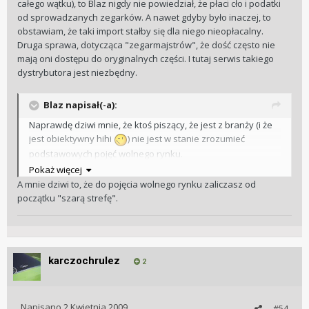
całego wątku), to Blaz nigdy nie powiedział, że płaci cło i podatki
od sprowadzanych zegarków. A nawet gdyby było inaczej, to
obstawiam, że taki import stałby się dla niego nieopłacalny.
Druga sprawa, dotycząca "zegarmajstrów", że dość często nie
mają oni dostępu do oryginalnych części. I tutaj serwis takiego
dystrybutora jest niezbędny.
Blaz napisał(-a):
Naprawdę dziwi mnie, że ktoś piszący, że jest z branży (i że
jest obiektywny hihi
) nie jest w stanie zrozumieć
podstawowych pojęć wolnego rynku.
Pokaż więcej
A mnie dziwi to, że do pojęcia wolnego rynku zaliczasz od
początku "szarą strefę".
karczochrulez
2
Napisano
2 Kwietnia 2009
#54