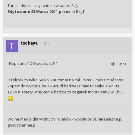
Tanie i dobre - czy to idzie w parze ? :-).
Edytowane
23 Marca 2011
przez rafik_1
tschaya
0
Napisano
12 Kwietnia 2011
#73
jeżeli tak to tylko Seiko 5 automat na cal. 7s26B - masz mnóstwo
kopert do wyboru. za ok 400 zl bedziesz mial to seiko z wr 100.
Tylko niestety w tej cenie bedzie to zegarek montowany w ChRL
Wolne media dla Wolnych Polaków - wpolityce.pl, niezalezna.pl,
gpcodziennie.pl