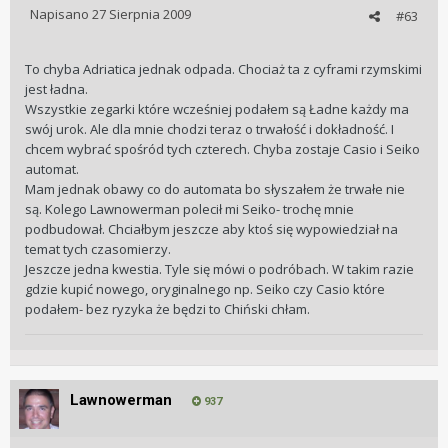
Napisano
27 Sierpnia 2009
#63
To chyba Adriatica jednak odpada. Chociaż ta z cyframi rzymskimi
jest ładna.
Wszystkie zegarki które wcześniej podałem są Ładne każdy ma
swój urok. Ale dla mnie chodzi teraz o trwałość i dokładność. I
chcem wybrać spośród tych czterech. Chyba zostaje Casio i Seiko
automat.
Mam jednak obawy co do automata bo słyszałem że trwałe nie
są. Kolego Lawnowerman polecił mi Seiko- trochę mnie
podbudował. Chciałbym jeszcze aby ktoś się wypowiedział na
temat tych czasomierzy.
Jeszcze jedna kwestia. Tyle się mówi o podróbach. W takim razie
gdzie kupić nowego, oryginalnego np. Seiko czy Casio które
podałem- bez ryzyka że będzi to Chiński chłam.
Lawnowerman
937