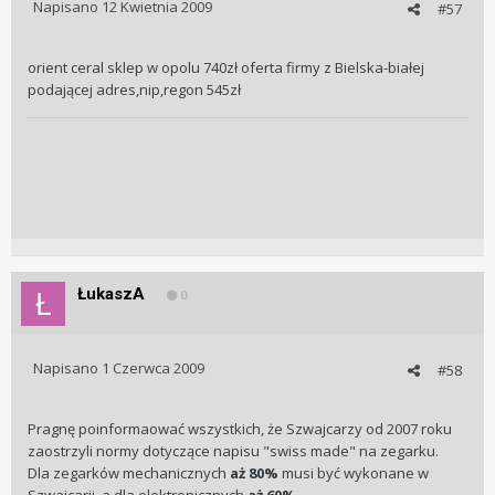
Napisano
12 Kwietnia 2009
#57
orient ceral sklep w opolu 740zł oferta firmy z Bielska-białej
podającej adres,nip,regon 545zł
ŁukaszA
0
Napisano
1 Czerwca 2009
#58
Pragnę poinformaować wszystkich, że Szwajcarzy od 2007 roku
zaostrzyli normy dotyczące napisu "swiss made" na zegarku.
Dla zegarków mechanicznych
aż 80%
musi być wykonane w