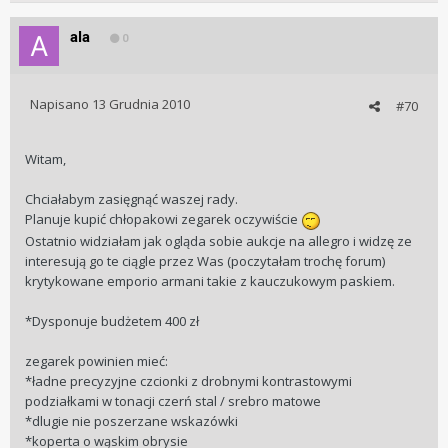
ala
0
Napisano
13 Grudnia 2010
#70
Witam,
Chciałabym zasięgnąć waszej rady.
Planuje kupić chłopakowi zegarek oczywiście
Ostatnio widziałam jak ogląda sobie aukcje na allegro i widzę ze
interesują go te ciągle przez Was (poczytałam trochę forum)
krytykowane emporio armani takie z kauczukowym paskiem.
*Dysponuje budżetem 400 zł
zegarek powinien mieć:
*ładne precyzyjne czcionki z drobnymi kontrastowymi
podziałkami w tonacji czerń stal / srebro matowe
*dlugie nie poszerzane wskazówki
*koperta o wąskim obrysie