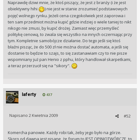
Naprawdę dziwi mnie, że ktoś piszący, że jest z branży (i że jest
obiektywny hihi
) nie jest w stanie zrozumieć podstawowych
pojęć wolnego rynku. Jeżeli cena czegokolwiek jest zaporowa i
ten sam przedmiot można kupić gdzie indziej o wiele taniej to nikt
nikogo nie zmusi, by kupić drożej. Zamiast więc przemyśleć
politykę cenową, to zwala się wszystko na innych oczerniając przy
tym. Kompletnie samobójcze działanie. Do tego jeśli się ktoś
błaźni pisząc, że do 500 zł nie można dostać automata, a jeśli się
dostanie to będzie to szajs, to się zastanawiam czy to nie pisze
wspomniany już pan Henio z pphu, który handlował skarpetkami,
a teraz przerzucił się na "sikory".
laferty
437
Napisano
2 Kwietnia 2009
#52
Komercha panowie. Każdy robi tak, żeby jego było na górze.
Skoro od dawna jest pisane, że forum to JEST OPINIOTWÓRCZE, to