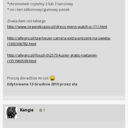
*chronometr czytelny 2 lub 3 tarczowy
* no i ten silikonowy/gumowy pasek
Znalazłam coś takiego
http://www.zegarekcasio.pl/dress-mens-watch-p-111.html
http://allegro.pl/tag-heuer-carrera-extra-prezent-na-swieta-
i1365306782.html
http://allegro.pl/fossil-ch2573-kurier-gratis-najtaniej-
i1351960599.html
Proszę doradźcie mi coś
Edytowane
13 Grudnia 2010
przez ala
Kangie
7