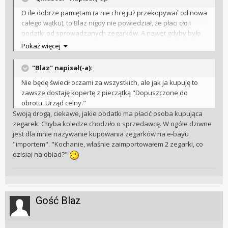
O ile dobrze pamiętam (a nie chcę już przekopywać od nowa
całego wątku), to Blaz nigdy nie powiedział, że płaci cło i
podatki od sprowadzanych zegarków. A nawet gdyby było
inaczej, to obstawiam, że taki import stałby się dla niego
Pokaż więcej
nieopłacalny.
"Blaz" napisał(-a):
Nie będę świecił oczami za wszystkich, ale jak ja kupuję to
zawsze dostaję kopertę z pieczątką "Dopuszczone do
obrotu. Urząd celny."
Swoją drogą, ciekawe, jakie podatki ma płacić osoba kupująca
zegarek. Chyba koledze chodziło o sprzedawcę. W ogóle dziwne
jest dla mnie nazywanie kupowania zegarków na e-bayu
"importem". "Kochanie, właśnie zaimportowałem 2 zegarki, co
dzisiaj na obiad?"
Gość Blaz