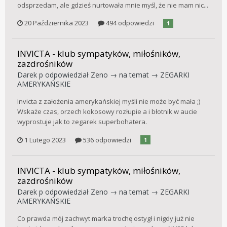
odsprzedam, ale gdzieś nurtowała mnie myśl, że nie mam nic...
20 Października 2023
494 odpowiedzi
1
INVICTA - klub sympatyków, miłośników,
zazdrośników
Darek p
odpowiedział
Zeno
→ na temat →
ZEGARKI
AMERYKAŃSKIE
Invicta z założenia amerykańskiej myśli nie może być mała ;)
Wskaże czas, orzech kokosowy rozłupie a i błotnik w aucie
wyprostuje jak to zegarek superbohatera.
1 Lutego 2023
536 odpowiedzi
1
INVICTA - klub sympatyków, miłośników,
zazdrośników
Darek p
odpowiedział
Zeno
→ na temat →
ZEGARKI
AMERYKAŃSKIE
Co prawda mój zachwyt marka trochę ostygł i nigdy już nie