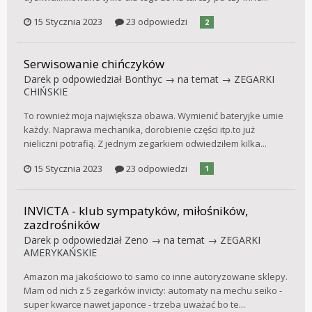
15 Stycznia 2023
23 odpowiedzi
2
Serwisowanie chińczyków
Darek p
odpowiedział
Bonthyc
→ na temat →
ZEGARKI
CHIŃSKIE
To rownież moja największa obawa. Wymienić bateryjke umie
każdy. Naprawa mechanika, dorobienie części itp.to już
nieliczni potrafią. Z jednym zegarkiem odwiedziłem kilka...
15 Stycznia 2023
23 odpowiedzi
1
INVICTA - klub sympatyków, miłośników,
zazdrośników
Darek p
odpowiedział
Zeno
→ na temat →
ZEGARKI
AMERYKAŃSKIE
Amazon ma jakościowo to samo co inne autoryzowane sklepy.
Mam od nich z 5 zegarków invicty: automaty na mechu seiko -
super kwarce nawet japonce - trzeba uważać bo te...