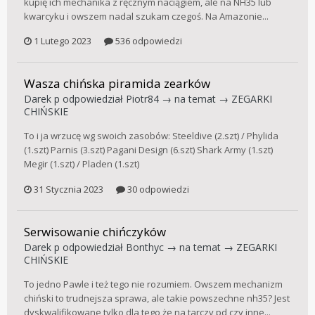
kupię ich mechanika z ręcznym naciągiem, ale na NH35 lub
kwarcyku i owszem nadal szukam czegoś. Na Amazonie...
1 Lutego 2023
536 odpowiedzi
Wasza chińska piramida zearków
Darek p
odpowiedział
Piotr84
→ na temat →
ZEGARKI
CHIŃSKIE
To i ja wrzucę wg swoich zasobów: Steeldive (2.szt) / Phylida
(1.szt) Parnis (3.szt) Pagani Design (6.szt) Shark Army (1.szt)
Megir (1.szt) / Pladen (1.szt)
31 Stycznia 2023
30 odpowiedzi
Serwisowanie chińczyków
Darek p
odpowiedział
Bonthyc
→ na temat →
ZEGARKI
CHIŃSKIE
To jedno Pawle i też tego nie rozumiem. Owszem mechanizm
chiński to trudnejsza sprawa, ale takie powszechne nh35? Jest
dyskwalifikowane tylko dla tego że na tarczy pd czy inne...