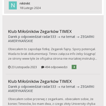
niktnikt
18 Lutego 2024
Klub Miłośników Zegarków TIMEX
Darek p
odpowiedział
radar333
→ na temat →
ZEGARKI
AMERYKAŃSKIE
Obiecałem to zapodaje fotkę. Zegarek fajny. Spory potencjał.
Wada to brak dokumentacji. Timex załącza info żeby ściągnąć
ze strony www tyle że oficjalna strona nie ma takiej instrukcji...
23 Listopada 2023
494 odpowiedzi
4
Klub Miłośników Zegarków TIMEX
Darek p
odpowiedział
radar333
→ na temat →
ZEGARKI
AMERYKAŃSKIE
Obiecałem sobie przerwę z zegarkami.. obiecałem sobie, że
koniec Timexów, bo mam dwa, z czego złoty University chyba