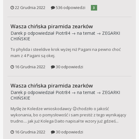
22 Grudnia 2022
536 odpowiedzi
3
Wasza chińska piramida zearków
Darek p
odpowiedział
Piotr84
→ na temat →
ZEGARKI
CHIŃSKIE
To phylida i steeldive krok wyżej niż Pagani na pewno choć
mam z 4 Pagani są okej.
16 Grudnia 2022
30 odpowiedzi
Wasza chińska piramida zearków
Darek p
odpowiedział
Piotr84
→ na temat →
ZEGARKI
CHIŃSKIE
Myślę że Koledze wnioskodawcy 😉chodziło o jakość
wykonania, bo o pomysłowość i sam prestiż z tego wynikający
trudno.... jak już Kolega Daito napisał te wzory już gdzieś...
16 Grudnia 2022
30 odpowiedzi