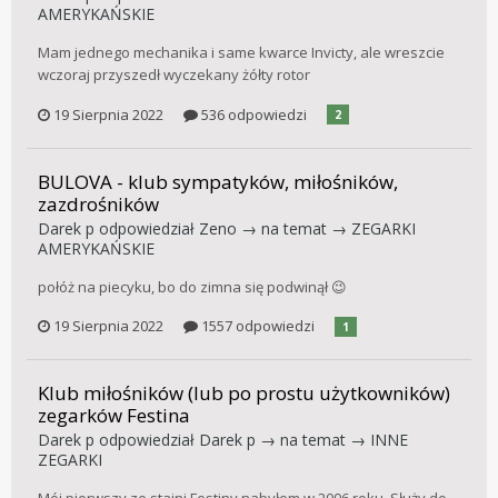
AMERYKAŃSKIE
Mam jednego mechanika i same kwarce Invicty, ale wreszcie
wczoraj przyszedł wyczekany żółty rotor
19 Sierpnia 2022
536 odpowiedzi
2
BULOVA - klub sympatyków, miłośników,
zazdrośników
Darek p
odpowiedział
Zeno
→ na temat →
ZEGARKI
AMERYKAŃSKIE
połóż na piecyku, bo do zimna się podwinął 😉
19 Sierpnia 2022
1557 odpowiedzi
1
Klub miłośników (lub po prostu użytkowników)
zegarków Festina
Darek p
odpowiedział
Darek p
→ na temat →
INNE
ZEGARKI