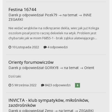
Festina 16744
Darek p
odpowiedział
Picek79
→ na temat →
INNE
ZEGARKI
Nie widać wrąbków na odkręcanie dekla, wiec jak już Kolega
oszolom pisał jest to raczej dekielek na wtyk. Problem jest
chyba taki jak w moim F6855-1 - brak ząbka ułatwiającego...
10 Listopada 2022
4 odpowiedzi
Orienty forumowiczów
Darek p
odpowiedział
GORKY8
→ na temat →
Orient
Dziś taki
5 Września 2022
8423 odpowiedzi
6
INVICTA - klub sympatyków, miłośników,
zazdrośników
Darek p
odpowiedział
Zeno
→ na temat →
ZEGARKI