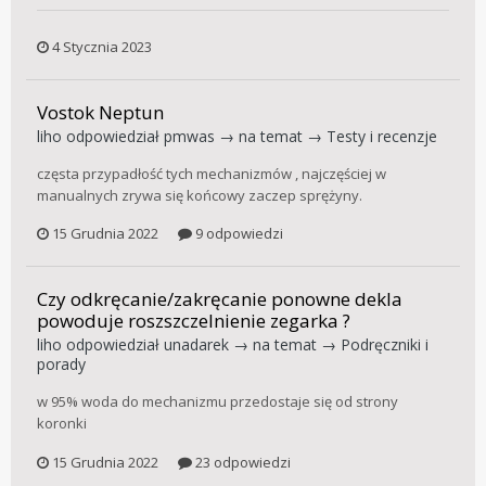
4 Stycznia 2023
Vostok Neptun
liho
odpowiedział
pmwas
→ na temat →
Testy i recenzje
częsta przypadłość tych mechanizmów , najczęściej w
manualnych zrywa się końcowy zaczep sprężyny.
15 Grudnia 2022
9 odpowiedzi
Czy odkręcanie/zakręcanie ponowne dekla
powoduje roszszczelnienie zegarka ?
liho
odpowiedział
unadarek
→ na temat →
Podręczniki i
porady
w 95% woda do mechanizmu przedostaje się od strony
koronki
15 Grudnia 2022
23 odpowiedzi