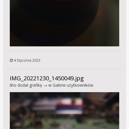
4 Stycznia 2023
IMG_20221230_1450049.jpg
liho
dodał grafikę → w
Galerie użytkowników