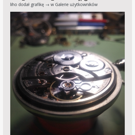
liho
dodał grafikę → w
Galerie użytkowników