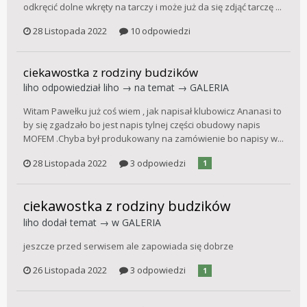
odkręcić dolne wkręty na tarczy i może już da się zdjąć tarczę ...
28 Listopada 2022
10 odpowiedzi
ciekawostka z rodziny budzików
liho
odpowiedział
liho
→ na temat →
GALERIA
Witam Pawełku już coś wiem , jak napisał klubowicz Ananasi to
by się zgadzało bo jest napis tylnej części obudowy napis
MOFEM .Chyba był produkowany na zamówienie bo napisy w...
28 Listopada 2022
3 odpowiedzi
1
ciekawostka z rodziny budzików
liho
dodał temat → w
GALERIA
jeszcze przed serwisem ale zapowiada się dobrze
26 Listopada 2022
3 odpowiedzi
1