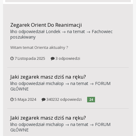
Zegarek Orient Do Reanimacji
liho
odpowiedział
Londek
→ na temat →
Fachowiec
poszukiwany
Witam temat Orienta aktualny ?
7 Listopada 2025
3 odpowiedzi
Jaki zegarek masz dziś na ręku?
liho
odpowiedział
michalop
→ na temat →
FORUM
GŁÓWNE
5 Maja 2024
340232 odpowiedzi
24
Jaki zegarek masz dziś na ręku?
liho
odpowiedział
michalop
→ na temat →
FORUM
GŁÓWNE