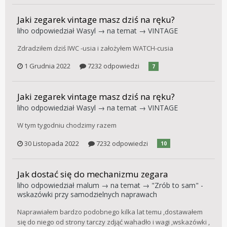
Jaki zegarek vintage masz dziś na ręku?
liho
odpowiedział
Wasyl
→ na temat →
VINTAGE
Zdradziłem dziś IWC -usia i założyłem WATCH-cusia
1 Grudnia 2022
7232 odpowiedzi
7
Jaki zegarek vintage masz dziś na ręku?
liho
odpowiedział
Wasyl
→ na temat →
VINTAGE
W tym tygodniu chodzimy razem
30 Listopada 2022
7232 odpowiedzi
10
Jak dostać się do mechanizmu zegara
liho
odpowiedział
malum
→ na temat →
"Zrób to sam" -
wskazówki przy samodzielnych naprawach
Naprawiałem bardzo podobnego kilka lat temu ,dostawałem
się do niego od strony tarczy zdjąć wahadło i wagi ,wskazówki ,