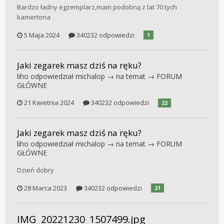
Bardzo ładny egzemplarz,mam podobną z lat 70 tych
kamertona
5 Maja 2024
340232 odpowiedzi
1
Jaki zegarek masz dziś na ręku?
liho
odpowiedział
michalop
→ na temat →
FORUM
GŁÓWNE
21 Kwietnia 2024
340232 odpowiedzi
22
Jaki zegarek masz dziś na ręku?
liho
odpowiedział
michalop
→ na temat →
FORUM
GŁÓWNE
Dzień dobry
28 Marca 2023
340232 odpowiedzi
21
IMG_20221230_1507499.jpg