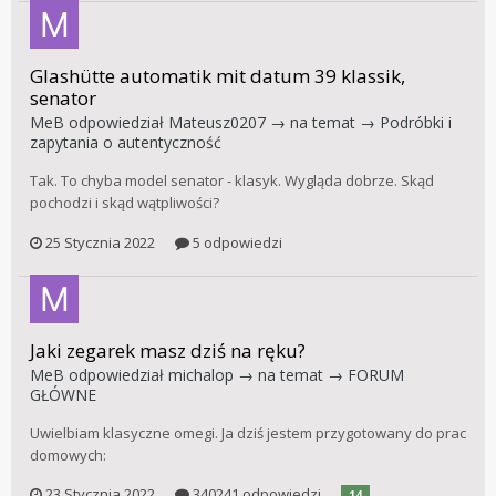
Glashütte automatik mit datum 39 klassik,
senator
MeB
odpowiedział
Mateusz0207
→ na temat →
Podróbki i
zapytania o autentyczność
Tak. To chyba model senator - klasyk. Wygląda dobrze. Skąd
pochodzi i skąd wątpliwości?
25 Stycznia 2022
5 odpowiedzi
Jaki zegarek masz dziś na ręku?
MeB
odpowiedział
michalop
→ na temat →
FORUM
GŁÓWNE
Uwielbiam klasyczne omegi. Ja dziś jestem przygotowany do prac
domowych:
23 Stycznia 2022
340241 odpowiedzi
14