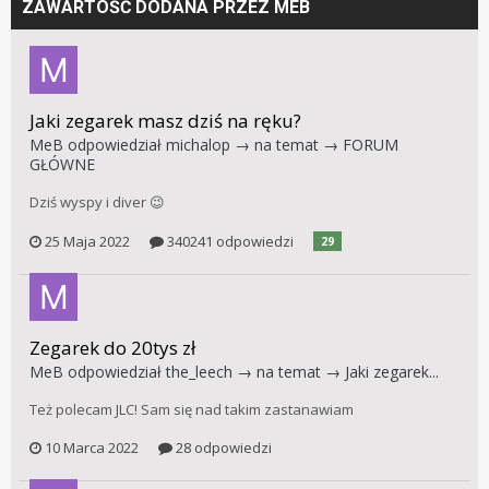
ZAWARTOŚĆ DODANA PRZEZ MEB
Jaki zegarek masz dziś na ręku?
MeB
odpowiedział
michalop
→ na temat →
FORUM
GŁÓWNE
Dziś wyspy i diver 😉
25 Maja 2022
340241 odpowiedzi
29
Zegarek do 20tys zł
MeB
odpowiedział
the_leech
→ na temat →
Jaki zegarek...
Też polecam JLC! Sam się nad takim zastanawiam
10 Marca 2022
28 odpowiedzi