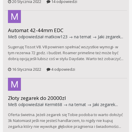
20 Stycznia 2022
14 odpowiedzi
Automat 42-44mm EDC
MeB
odpowiedział
matkow123
→ na temat →
Jaki zegarek...
Sugeruję Tissot V8. V8 powinien spełniać wszystkie wymogi- w
tym rezerwa 72 godz. i budżet. Roamer primeline też może być
dobrą opcją jeśli lubisz coś w stylu Daydate. Warto też zobaczyć...
16 Stycznia 2022
4 odpowiedzi
Złoty zegarek do 20000zl
MeB
odpowiedział
Kermit68
→ na temat →
Jaki zegarek...
Oferta świetna. Jeżeli zegarek się Tobie podoba to warto dołożyć
3k Natomiast jeśli nie jesteś handlarzem, to nigdy nie kupuj
zegarka który nie wywołuje głębokie pragnienia i świadomości...