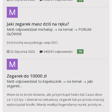
Jaki zegarek masz dziś na ręku?
MeB
odpowiedział
michalop
→ na temat →
FORUM
GŁÓWNE
Dziś trochę wszystkiego, więc EDC:
22 Stycznia 2022
340241 odpowiedzi
19
Zegarek do 10000 zł
MeB
odpowiedział
Sz.Kapelusznik
→ na temat →
Jaki
zegarek...
Wiem że to brzmi dziwnie, ale ja bym kupił Seiko lub Casio diver
za 1-2,5 tys. i zbierał na ciekawszy zegarek lub po prostu inaczej
wykorzystał środki. Wtedy miałbyś legendarny nurek, prosty w...