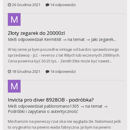
26 Grudnia 2021
14 odpowiedzi
Złoty zegarek do 20000zl
MeB
odpowiedział
Kermit68
→ na temat →
Jaki zegarek...
W tej cenie ja bym poszedł w vintage od bardzo sprawdzonego
sprzedawcę: - JLC - reverso z lat 90tych lub wczesnych 2000nych.
Cena powinna być 20-25 tys. - Zenith Elite może być nawet...
18 Grudnia 2021
14 odpowiedzi
Invicta pro diver 8928OB - podróbka?
MeB
odpowiedział
pabloromano1305
→ na temat →
Podróbki i zapytania o autentyczność
Mechanizm na pierwszy rzut oka nie wygląda źle. Natomiast jeśli
to oryginał to na pewno wada fabryczna. Ja bym na pewno