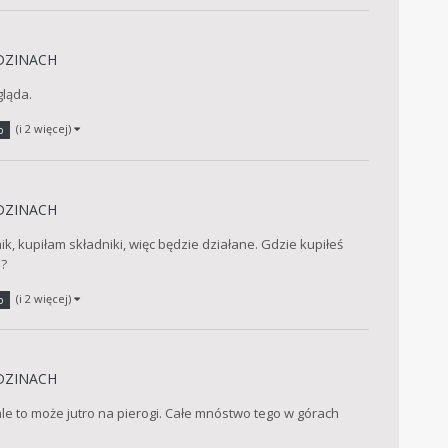
DZINACH
gląda.
(i 2 więcej)
o
DZINACH
ik, kupiłam składniki, więc będzie działane. Gdzie kupiłeś
o?
(i 2 więcej)
o
DZINACH
ale to może jutro na pierogi. Całe mnóstwo tego w górach