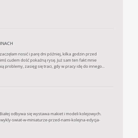
INACH
częłam nosić i parę dni później, kilka godzin przed
kimś cudem dość pokaźną rysę. Już sam ten fakt mnie
ią problemy, zasięg się traci, gdy w pracy idę do innego...
-Białej odbywa się wystawa makiet i modeli kolejowych.
zwykly-swiat-w-miniaturze-przed-nami-kolejna-edycja-