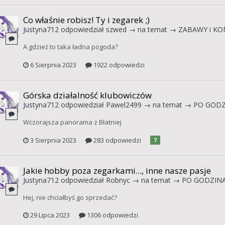
Co właśnie robisz! Ty i zegarek ;)
Justyna712
odpowiedział
szwed
→ na temat →
ZABAWY i KO
A gdzież to taka ładna pogoda?
6 Sierpnia 2023
1922 odpowiedzi
Górska działalność klubowiczów
Justyna712
odpowiedział
Pawel2499
→ na temat →
PO GODZ
Wczorajsza panorama z Błatniej
3 Sierpnia 2023
283 odpowiedzi
7
Jakie hobby poza zegarkami..., inne nasze pasje
Justyna712
odpowiedział
Robnyc
→ na temat →
PO GODZIN
Hej, nie chciałbyś go sprzedać?
29 Lipca 2023
1306 odpowiedzi