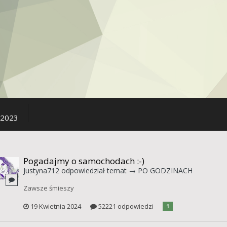
 2023
Pogadajmy o samochodach :-)
Justyna712
odpowiedział temat →
PO GODZINACH
Zawsze śmieszy
19 Kwietnia 2024
52221 odpowiedzi
1