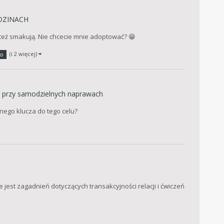
DZINACH
k też smakują. Nie chcecie mnie adoptować? 😁
(i 2 więcej)
co
i przy samodzielnych naprawach
nego klucza do tego celu?
e jest zagadnień dotyczących transakcyjności relacji i ćwiczeń