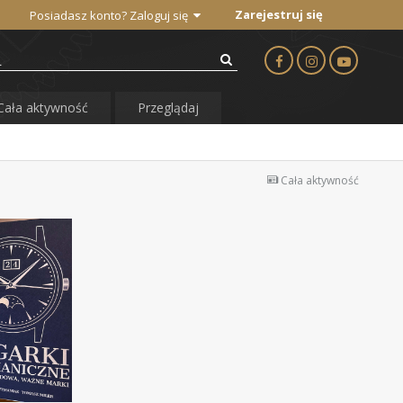
Zarejestruj się
Posiadasz konto? Zaloguj się
Cała aktywność
Przeglądaj
Cała aktywność