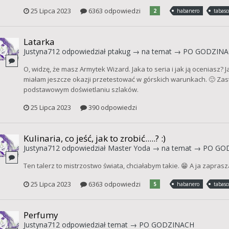
25 Lipca 2023
6363 odpowiedzi
2
habanero
tabasc
Latarka
Justyna712
odpowiedział
ptakug
→ na temat →
PO GODZINA
O, widzę, że masz Armytek Wizard. Jaka to seria i jak ją oceniasz?
miałam jeszcze okazji przetestować w górskich warunkach. 🙂 Zas
podstawowym doświetlaniu szlaków.
25 Lipca 2023
390 odpowiedzi
Kulinaria, co jeść, jak to zrobić.....? :)
Justyna712
odpowiedział
Master Yoda
→ na temat →
PO GO
Ten talerz to mistrzostwo świata, chciałabym takie. 😁 A ja zapra
25 Lipca 2023
6363 odpowiedzi
5
habanero
tabasc
Perfumy
Justyna712
odpowiedział temat →
PO GODZINACH