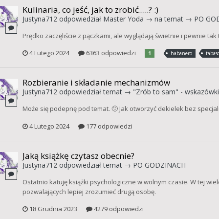
Kulinaria, co jeść, jak to zrobić.....? :)
Justyna712
odpowiedział
Master Yoda
→ na temat →
PO GO
Prędko zaczęliście z pączkami, ale wyglądają świetnie i pewnie ta
4 Lutego 2024
6363 odpowiedzi
1
habanero
tabas
Rozbieranie i składanie mechanizmów
Justyna712
odpowiedział temat →
"Zrób to sam" - wskazówk
Może się podepnę pod temat. 🙂 Jak otworzyć dekielek bez specjal
4 Lutego 2024
177 odpowiedzi
Jaką książkę czytasz obecnie?
Justyna712
odpowiedział temat →
PO GODZINACH
Ostatnio katuję książki psychologiczne w wolnym czasie. W tej wiel
pozwalających lepiej zrozumieć drugą osobę.
18 Grudnia 2023
4279 odpowiedzi