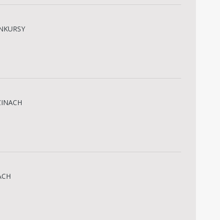
NKURSY
INACH
ACH