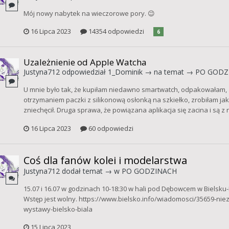
Mój nowy nabytek na wieczorowe pory. 😉
16 Lipca 2023
14354 odpowiedzi
6
Uzależnienie od Apple Watcha
Justyna712
odpowiedział
1_Dominik
→ na temat →
PO GODZ
U mnie było tak, że kupiłam niedawno smartwatch, odpakowałam, za
otrzymaniem paczki z silikonową osłonką na szkiełko, zrobiłam ja
zniechęcił. Druga sprawa, że powiązana aplikacja się zacina i są z n
16 Lipca 2023
60 odpowiedzi
Coś dla fanów kolei i modelarstwa
Justyna712
dodał temat → w
PO GODZINACH
15.07 i 16.07 w godzinach 10-18:30 w hali pod Dębowcem w Bielsku
Wstęp jest wolny. https://www.bielsko.info/wiadomosci/35659-nie
wystawy-bielsko-biala
15 Lipca 2023