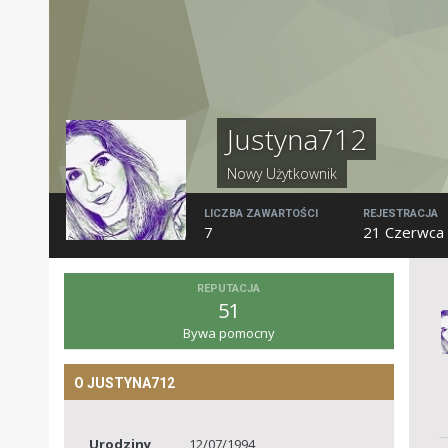
Justyna712
Nowy Użytkownik
LICZBA ZAWARTOŚCI
REJESTRACJA
7
21 Czerwca
REPUTACJA
51
Bywa pomocny
O JUSTYNA712
Urodziny
12/07/1994