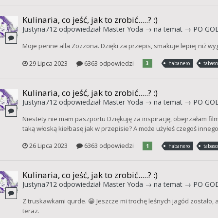
Kulinaria, co jeść, jak to zrobić.....? :)
Justyna712
odpowiedział
Master Yoda
→ na temat →
PO GO
Moje penne alla Zozzona. Dzięki za przepis, smakuje lepiej niż wy
29 Lipca 2023
6363 odpowiedzi
3
habanero
tabasc
Kulinaria, co jeść, jak to zrobić.....? :)
Justyna712
odpowiedział
Master Yoda
→ na temat →
PO GO
Niestety nie mam paszportu Dziękuję za inspirację, obejrzałam film
taką włoską kiełbasę jak w przepisie? A może użyłeś czegoś inneg
26 Lipca 2023
6363 odpowiedzi
1
habanero
tabasc
Kulinaria, co jeść, jak to zrobić.....? :)
Justyna712
odpowiedział
Master Yoda
→ na temat →
PO GO
Z truskawkami qurde. 😁 Jeszcze mi trochę leśnych jagód zostało, 
teraz.