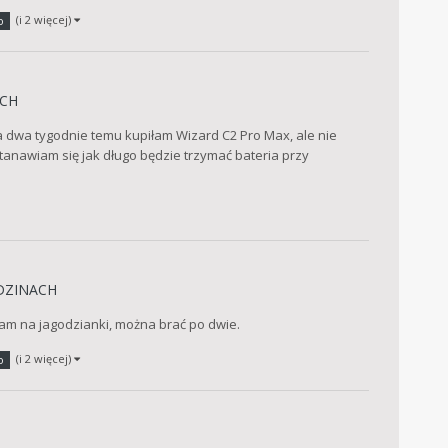
(i 2 więcej)
o
CH
 Ja dwa tygodnie temu kupiłam Wizard C2 Pro Max, ale nie
tanawiam się jak długo będzie trzymać bateria przy
DZINACH
szam na jagodzianki, można brać po dwie.
(i 2 więcej)
o