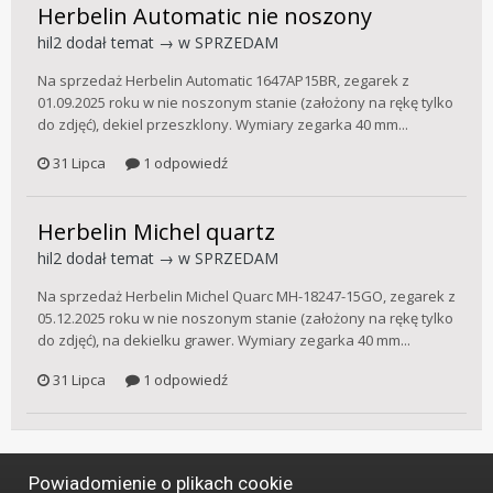
Herbelin Automatic nie noszony
hil2
dodał temat → w
SPRZEDAM
Na sprzedaż Herbelin Automatic 1647AP15BR, zegarek z
01.09.2025 roku w nie noszonym stanie (założony na rękę tylko
do zdjęć), dekiel przeszklony. Wymiary zegarka 40 mm...
31 Lipca
1 odpowiedź
Herbelin Michel quartz
hil2
dodał temat → w
SPRZEDAM
Na sprzedaż Herbelin Michel Quarc MH-18247-15GO, zegarek z
05.12.2025 roku w nie noszonym stanie (założony na rękę tylko
do zdjęć), na dekielku grawer. Wymiary zegarka 40 mm...
31 Lipca
1 odpowiedź
Powiadomienie o plikach cookie
Język
Styl
Polityka prywatności
Kontakt