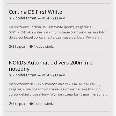
Certina DS First White
hil2
dodał temat → w
SPRZEDAM
Na sprzedaż Certina DS First White quartz, zegarek z
08.01.2024 roku w nie noszonym stanie (założony na rękę tylko
do zdjęć), bezel porcelana, tarcza masa perłowa. Wymiary...
31 Lipca
1 odpowiedź
NORDS Automatic divers 200m nie
noszony
hil2
dodał temat → w
SPRZEDAM
Na sprzedaż NORDS Automatic divers 200m HA-2-NOR//96,
zegarek w nie noszonym stanie (założony na rękę tylko do
zdjęć), dekiel przeszklony. Wymiary zegarka 40 mm mierzone...
31 Lipca
1 odpowiedź