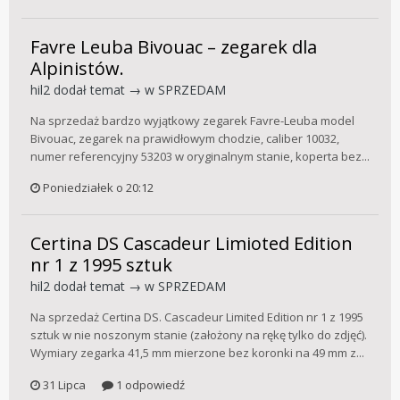
Favre Leuba Bivouac – zegarek dla
Alpinistów.
hil2
dodał temat → w
SPRZEDAM
Na sprzedaż bardzo wyjątkowy zegarek Favre-Leuba model
Bivouac, zegarek na prawidłowym chodzie, caliber 10032,
numer referencyjny 53203 w oryginalnym stanie, koperta bez...
Poniedziałek o 20:12
Certina DS Cascadeur Limioted Edition
nr 1 z 1995 sztuk
hil2
dodał temat → w
SPRZEDAM
Na sprzedaż Certina DS. Cascadeur Limited Edition nr 1 z 1995
sztuk w nie noszonym stanie (założony na rękę tylko do zdjęć).
Wymiary zegarka 41,5 mm mierzone bez koronki na 49 mm z...
31 Lipca
1 odpowiedź