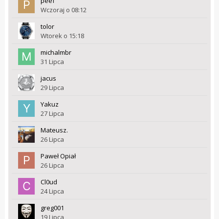
peef
Wczoraj o 08:12
tolor
Wtorek o 15:18
michalmbr
31 Lipca
jacus
29 Lipca
Yakuz
27 Lipca
Mateusz.
26 Lipca
Paweł Opiał
26 Lipca
Cl0ud
24 Lipca
greg001
19 Lipca