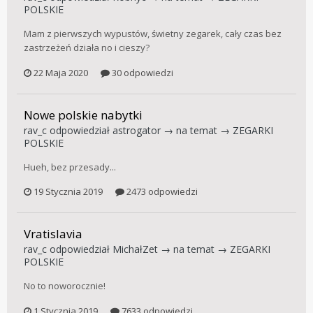
POLSKIE
Mam z pierwszych wypustów, świetny zegarek, cały czas bez
zastrzeżeń działa no i cieszy?
22 Maja 2020
30 odpowiedzi
Nowe polskie nabytki
rav_c
odpowiedział
astrogator
→ na temat →
ZEGARKI
POLSKIE
Hueh, bez przesady...
19 Stycznia 2019
2473 odpowiedzi
Vratislavia
rav_c
odpowiedział
MichałZet
→ na temat →
ZEGARKI
POLSKIE
No to noworocznie!
1 Stycznia 2019
7633 odpowiedzi