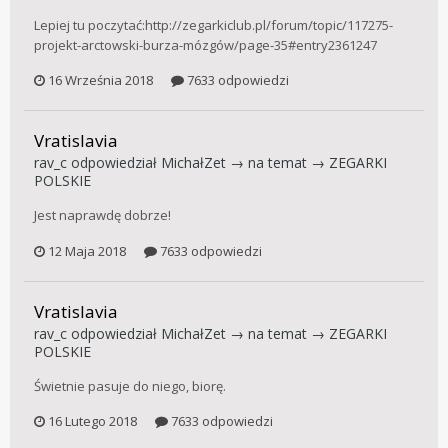
Lepiej tu poczytać:http://zegarkiclub.pl/forum/topic/117275-
projekt-arctowski-burza-mózgów/page-35#entry2361247
16 Września 2018
7633 odpowiedzi
Vratislavia
rav_c
odpowiedział
MichałZet
→ na temat →
ZEGARKI
POLSKIE
Jest naprawdę dobrze!
12 Maja 2018
7633 odpowiedzi
Vratislavia
rav_c
odpowiedział
MichałZet
→ na temat →
ZEGARKI
POLSKIE
Świetnie pasuje do niego, biorę.
16 Lutego 2018
7633 odpowiedzi