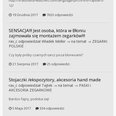
http://vratislavia-watches.com/language/pl/chrono-rapide-s-
12/
19 Grudnia 2017
7633 odpowiedzi
SENSACJA!!! Jest osoba, która w Błoniu
zajmowała się montażem zegarków!!!
rav_c
odpowiedział
Władek Meller
→ na temat →
ZEGARKI
POLSKIE
Czy były próby czarnych tarcz poza blonexami?
21 Sierpnia 2017
25 odpowiedzi
Stojaczki /ekspozytory, akcesoria hand made
rav_c
odpowiedział
Tajtek
→ na temat →
PASKI i
AKCESORIA ZEGARKOWE
Bardzo fajny, podoba się!
5 Maja 2017
334 odpowiedzi