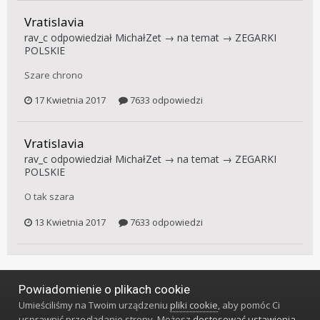
Vratislavia
rav_c
odpowiedział
MichałZet
→ na temat →
ZEGARKI
POLSKIE
Szare chrono
17 Kwietnia 2017
7633 odpowiedzi
Vratislavia
rav_c
odpowiedział
MichałZet
→ na temat →
ZEGARKI
POLSKIE
O tak szara
13 Kwietnia 2017
7633 odpowiedzi
Powiadomienie o plikach cookie
Język
Styl
Polityka prywatności
Kontakt
Umieściliśmy na Twoim urządzeniu
pliki cookie
, aby pomóc Ci
Klub Miłośników Zegarów i Zegarków
usprawnić przeglądanie strony. Możesz
dostosować ustawienia