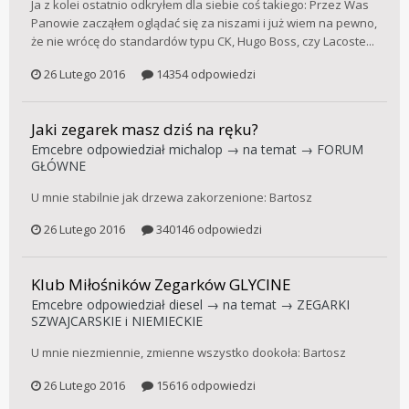
Ja z kolei ostatnio odkryłem dla siebie coś takiego: Przez Was
Panowie zacząłem oglądać się za niszami i już wiem na pewno,
że nie wrócę do standardów typu CK, Hugo Boss, czy Lacoste...
26 Lutego 2016
14354 odpowiedzi
Jaki zegarek masz dziś na ręku?
Emcebre
odpowiedział
michalop
→ na temat →
FORUM
GŁÓWNE
U mnie stabilnie jak drzewa zakorzenione: Bartosz
26 Lutego 2016
340146 odpowiedzi
Klub Miłośników Zegarków GLYCINE
Emcebre
odpowiedział
diesel
→ na temat →
ZEGARKI
SZWAJCARSKIE i NIEMIECKIE
U mnie niezmiennie, zmienne wszystko dookoła: Bartosz
26 Lutego 2016
15616 odpowiedzi