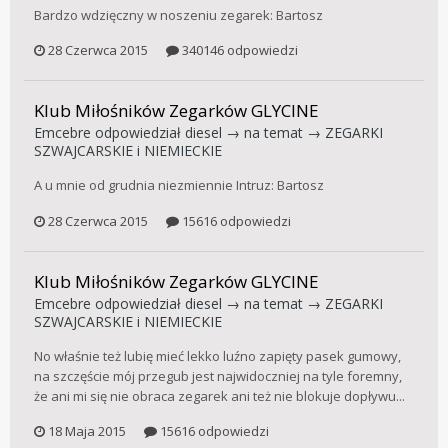
Bardzo wdzięczny w noszeniu zegarek: Bartosz
28 Czerwca 2015
340146 odpowiedzi
Klub Miłośników Zegarków GLYCINE
Emcebre
odpowiedział
diesel
→ na temat →
ZEGARKI
SZWAJCARSKIE i NIEMIECKIE
A u mnie od grudnia niezmiennie Intruz: Bartosz
28 Czerwca 2015
15616 odpowiedzi
Klub Miłośników Zegarków GLYCINE
Emcebre
odpowiedział
diesel
→ na temat →
ZEGARKI
SZWAJCARSKIE i NIEMIECKIE
No właśnie też lubię mieć lekko luźno zapięty pasek gumowy,
na szczęście mój przegub jest najwidoczniej na tyle foremny,
że ani mi się nie obraca zegarek ani też nie blokuje dopływu...
18 Maja 2015
15616 odpowiedzi