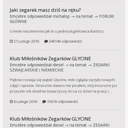
Jaki zegarek masz dziś na ręku?
Emcebre
odpowiedział
michalop
→ na temat →
FORUM
GŁÓWNE
U mnie niezmiennie jak to u jednozegarkowca Bartosz
21 Lutego 2016
340146 odpowiedzi
Klub Miłośników Zegarków GLYCINE
Emcebre
odpowiedział
diesel
→ na temat →
ZEGARKI
SZWAJCARSKIE i NIEMIECKIE
Pięknie rozwija się wątek Glycine, miło ogląda się tyle nowych
zdjęć i opisów. Strasznie dawno nie pisałem, mój Incursore juz
przeszło rok dzielnie towarzyszy mi na co dzień w pracy i...
6 Lutego 2016
15616 odpowiedzi
Klub Miłośników Zegarków GLYCINE
Emcebre
odpowiedział
diesel
→ na temat →
ZEGARKI