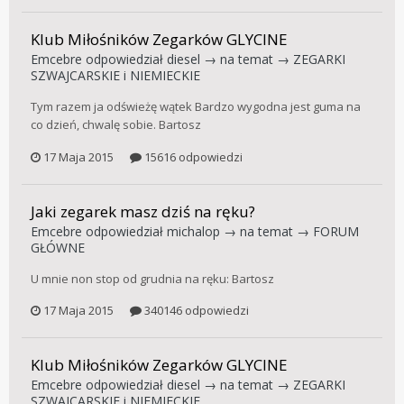
Klub Miłośników Zegarków GLYCINE
Emcebre
odpowiedział
diesel
→ na temat →
ZEGARKI
SZWAJCARSKIE i NIEMIECKIE
Tym razem ja odświeżę wątek Bardzo wygodna jest guma na
co dzień, chwalę sobie. Bartosz
17 Maja 2015
15616 odpowiedzi
Jaki zegarek masz dziś na ręku?
Emcebre
odpowiedział
michalop
→ na temat →
FORUM
GŁÓWNE
U mnie non stop od grudnia na ręku: Bartosz
17 Maja 2015
340146 odpowiedzi
Klub Miłośników Zegarków GLYCINE
Emcebre
odpowiedział
diesel
→ na temat →
ZEGARKI
SZWAJCARSKIE i NIEMIECKIE