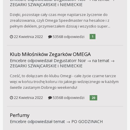
ZEGARKI SZWAJCARSKIE i NIEMIECKIE
Dzięki, pozostaje cały czas moje najstarsze życzenie do
zrealizowania, czyli Omega Speedmaster na hesalicie i z
pełnym deklem, przymierzałem dzisiaj i wszystko super...
22 Kwietnia 2022
53568 odpowiedzi
1
Klub Miłośników Zegarków OMEGA
Emcebre
odpowiedział
Degustatorr Noir
→ na temat →
ZEGARKI SZWAJCARSKIE i NIEMIECKIE
Cześć, to dołączam do klubu Omegi - całe życie czarne tarcze
więc w końcu trochę koloru i to jakiego wdzięcznego w każdym
świetle zastanym Dobrego weekendu!
22 Kwietnia 2022
53568 odpowiedzi
20
Perfumy
Emcebre
odpowiedział temat →
PO GODZINACH