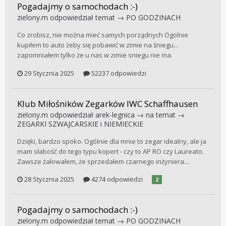
Pogadajmy o samochodach :-)
zielony.m
odpowiedział temat →
PO GODZINACH
Co zrobisz, nie można mieć samych porządnych Ogolnie
kupiłem to auto żeby się pobawić w zimie na śniegu...
zapomniałem tylko że u nas w zimie sniegu nie ma.
29 Stycznia 2025
52237 odpowiedzi
Klub Miłośników Zegarków IWC Schaffhausen
zielony.m
odpowiedział
arek-legnica
→ na temat →
ZEGARKI SZWAJCARSKIE i NIEMIECKIE
Dzięki, bardzo spoko. Ogólnie dla mnie to zegar idealny, ale ja
mam słabość do tego typu kopert - czy to AP RO czy Laureato.
Zawsze żałowałem, że sprzedałem czarnego inżyniera...
28 Stycznia 2025
4274 odpowiedzi
2
Pogadajmy o samochodach :-)
zielony.m
odpowiedział temat →
PO GODZINACH