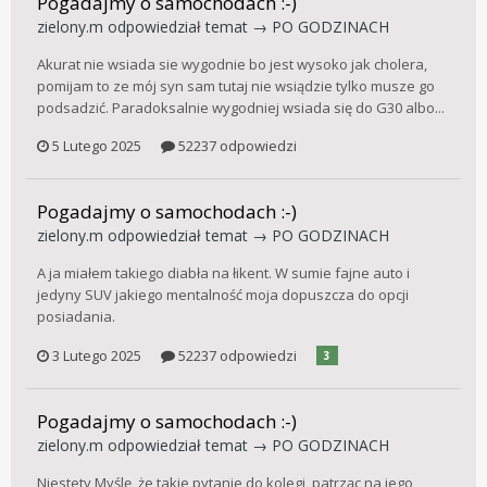
Pogadajmy o samochodach :-)
zielony.m
odpowiedział temat →
PO GODZINACH
Akurat nie wsiada sie wygodnie bo jest wysoko jak cholera,
pomijam to ze mój syn sam tutaj nie wsiądzie tylko musze go
podsadzić. Paradoksalnie wygodniej wsiada się do G30 albo...
5 Lutego 2025
52237 odpowiedzi
Pogadajmy o samochodach :-)
zielony.m
odpowiedział temat →
PO GODZINACH
A ja miałem takiego diabła na łikent. W sumie fajne auto i
jedyny SUV jakiego mentalność moja dopuszcza do opcji
posiadania.
3 Lutego 2025
52237 odpowiedzi
3
Pogadajmy o samochodach :-)
zielony.m
odpowiedział temat →
PO GODZINACH
Niestety Myślę, że takie pytanie do kolegi, patrząc na jego