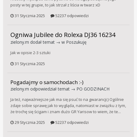
posty w tej grupie, to jak strzał z liścia w twarz xD
31 Stycznia 2025
52237 odpowiedzi
Ogniwa Jubilee do Rolexa DJ36 16234
zielony.m
dodał temat → w
Poszukuję
Jak w opisie 2-3 sztuki
31 Stycznia 2025
Pogadajmy o samochodach :-)
zielony.m
odpowiedział temat →
PO GODZINACH
Ja też, najważniejsze jak ma się psuć to na gwarancji;) Ogólnie
zdaje sobie sprawę jak to wygląda, natomiast w związku z tym,
że trochę się ścigam i znam dużo GR Yarisow to wiem, że te...
29 Stycznia 2025
52237 odpowiedzi