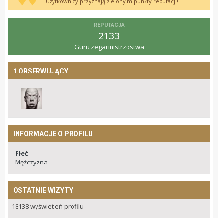
Użytkownicy przyznają zielony.m punkty reputacji!
REPUTACJA
2133
Guru zegarmistrzostwa
1 OBSERWUJĄCY
INFORMACJE O PROFILU
Płeć
Mężczyzna
OSTATNIE WIZYTY
18138 wyświetleń profilu