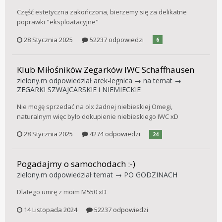
Część estetyczna zakończona, bierzemy się za delikatne
poprawki "eksploatacyjne"
28 Stycznia 2025
52237 odpowiedzi
6
Klub Miłośników Zegarków IWC Schaffhausen
zielony.m
odpowiedział
arek-legnica
→ na temat →
ZEGARKI SZWAJCARSKIE i NIEMIECKIE
Nie mogę sprzedać na olx żadnej niebieskiej Omegi,
naturalnym więc było dokupienie niebieskiego IWC xD
28 Stycznia 2025
4274 odpowiedzi
24
Pogadajmy o samochodach :-)
zielony.m
odpowiedział temat →
PO GODZINACH
Dlatego umrę z moim M550 xD
14 Listopada 2024
52237 odpowiedzi