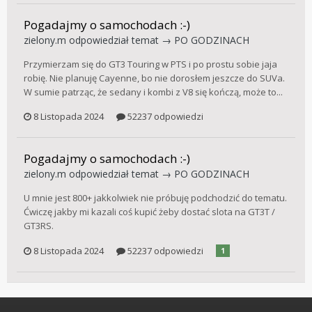
Pogadajmy o samochodach :-)
zielony.m
odpowiedział temat →
PO GODZINACH
Przymierzam się do GT3 Touring w PTS i po prostu sobie jaja
robię. Nie planuję Cayenne, bo nie dorosłem jeszcze do SUVa.
W sumie patrząc, że sedany i kombi z V8 się kończą, może to...
8 Listopada 2024
52237 odpowiedzi
Pogadajmy o samochodach :-)
zielony.m
odpowiedział temat →
PO GODZINACH
U mnie jest 800+ jakkolwiek nie próbuję podchodzić do tematu.
Ćwiczę jakby mi kazali coś kupić żeby dostać slota na GT3T /
GT3RS.
8 Listopada 2024
52237 odpowiedzi
1