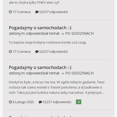
ale to chyba tylko PHEV wiec syf
17 Czerwca
52237 odpowiedzi
Pogadajmy o samochodach :-)
zielony.m
odpowiedział temat →
PO GODZINACH
To będzie moje kolejne rodzinne kombi coś czuję
17 Czerwca
52237 odpowiedzi
Pogadajmy o samochodach :-)
zielony.m
odpowiedział temat →
PO GODZINACH
Kiedyś to było, a teraz nie ma. W ogóle lubię to gadanie, Twoi
rodzice tak samo mówili o Twoim pokoleniu a dziadkowie o
nich. Taka już jest ludzka natura żeby narzekać. A jedynym...
6 Lutego 2025
52237 odpowiedzi
2