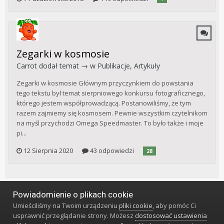
Zegarki w kosmosie
Carrot
dodał temat → w
Publikacje, Artykuły
Zegarki w kosmosie Głównym przyczynkiem do powstania
tego tekstu był temat sierpniowego konkursu fotograficznego,
którego jestem współprowadzącą. Postanowiliśmy, że tym
razem zajmiemy się kosmosem. Pewnie wszystkim czytelnikom
na myśl przychodzi Omega Speedmaster. To było także i moje
pi...
12 Sierpnia 2020
43 odpowiedzi
28
Powiadomienie o plikach cookie
Język
Styl
Polityka prywatności
Kontakt
Umieściliśmy na Twoim urządzeniu
pliki cookie
, aby pomóc Ci
Klub Miłośników Zegarów i Zegarków
usprawnić przeglądanie strony. Możesz
dostosować ustawienia
Powered by Invision Community