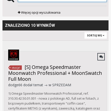
Więcej opcji wyszukiwania
ZNALEZIONO 10 WYNIKÓW
SORTUJ WG
[S] Omega Speedmaster
okazja!
Moonwatch Professional + MoonSwatch
Full Moon
dodge66
dodał temat → w
SPRZEDAM
1) Omega Speedmaster Moonwatch Professional, ref.
310.30.42.50.01.001 - nowa z polskiego AD, full set w foliach, z
brązowym pudełkiem, transportowym "coffin case",
certyfikatem METAS (z wynikami), zawieszką, katalogiem oraz