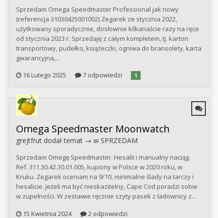
Sprzedam Omega Speedmaster Professional jak nowy
(referencja 31030425001002) Zegarek ze stycznia 2022,
użytkowany sporadycznie, dosłownie kilkanaście razy na ręce
od stycznia 2023 r. Sprzedaję z całym kompletem, tj. karton
transportowy, pudełko, książeczki, ogniwa do bransolety, karta
gwarancyjna,...
16 Lutego 2025
7 odpowiedzi
1
Omega Speedmaster Moonwatch
grejtfrut
dodał temat → w
SPRZEDAM
Sprzedam Omegę Speedmaster. Hesalit i manualny naciąg.
Ref. 311.30.42.30.01.005, kupiony w Polsce w 2020 roku, w
Kruku. Zegarek oceniam na 9/10, minimalne ślady na tarczy i
hesalicie. Jeżeli ma być nieskazitelny, Cape Cod poradzi sobie
w zupełności. W zestawie ręcznie szyty pasek z ładownicy z...
15 Kwietnia 2024
2 odpowiedzi