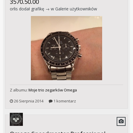
3570.50.00
orlis
dodał grafikę → w
Galerie użytkowników
Z albumu:
Moje trio zegarków Omega
26 Sierpnia 2014
1 komentarz