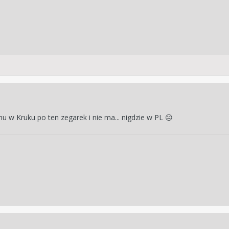
 w Kruku po ten zegarek i nie ma... nigdzie w PL
☹️