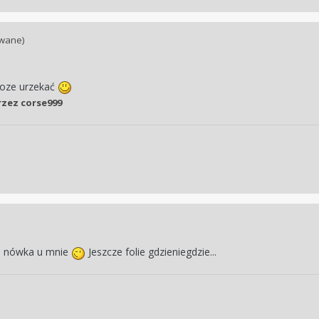
wane)
moze urzekać
zez corse999
ia nówka u mnie
Jeszcze folie gdzieniegdzie...