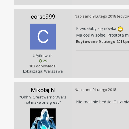
corse999
Napisano
9 Lutego 2018
(edyto
Przydałaby się nówka
Ma coś w sobie. Prostota 
Edytowane
9 Lutego 2018
pr
Użytkownik
29
103 odpowiedzi
Lokalizacja: Warszawa
Mikołaj N
Napisano
9 Lutego 2018
“Ohhh. Great warrior.Wars
Nie ma i nie bedzie. Ostatn
not make one great.”