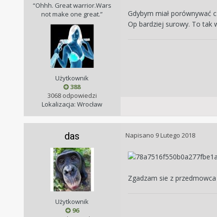
“Ohhh. Great warrior.Wars
Gdybym miał porównywać czy
not make one great.”
Op bardziej surowy. To tak
Użytkownik
388
3068 odpowiedzi
Lokalizacja: Wrocław
das
Napisano
9 Lutego 2018
Zgadzam sie z przedmowc
Użytkownik
96