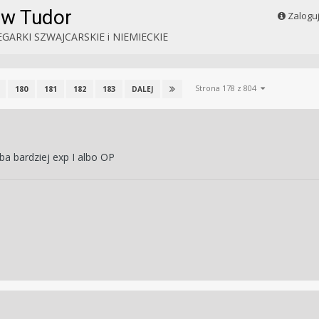
ów Tudor
Zalogu
EGARKI SZWAJCARSKIE i NIEMIECKIE
Strona 178 z 804
180
181
182
183
DALEJ
yba bardziej exp I albo OP