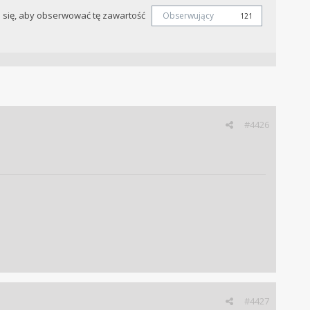
j się, aby obserwować tę zawartość
Obserwujący
121
#4426
#4427