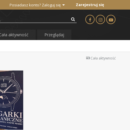
Zarejestruj się
Posiadasz konto? Zaloguj się
Cała aktywność
Przeglądaj
Cała aktywność