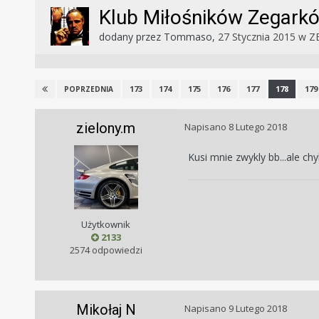
Klub Miłośników Zegark
dodany przez
Tommaso
,
27 Stycznia 2015
w
Z
173
174
175
176
177
178
179
POPRZEDNIA
zielony.m
Napisano
8 Lutego 2018
Kusi mnie zwykly bb...ale ch
Użytkownik
2133
2574 odpowiedzi
Mikołaj N
Napisano
9 Lutego 2018