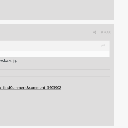
#7680
wskazują.
ia/?do=findComment&comment=3403902