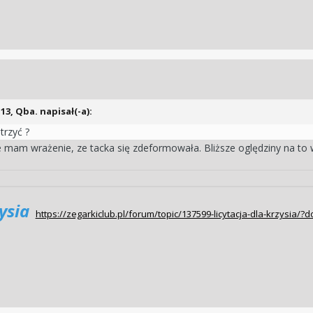
:13,
Qba.
napisał(-a):
trzyć ?
 mam wrażenie, ze tacka się zdeformowała. Bliższe oględziny na to 
zysia
https://zegarkiclub.pl/forum/topic/137599-licytacja-dla-krzys