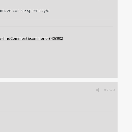
, że cos się spierniczyło.
ia/?do=findComment&comment=3403902
#7679