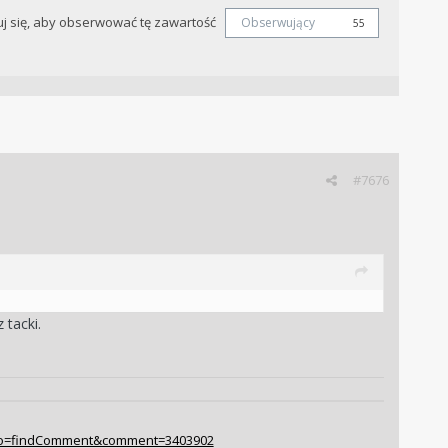
j się, aby obserwować tę zawartość
Obserwujący
55
#7676
 tacki.
ia/?do=findComment&comment=3403902