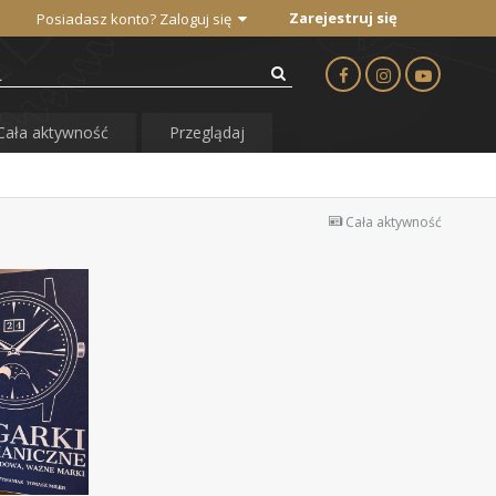
Zarejestruj się
Posiadasz konto? Zaloguj się
Cała aktywność
Przeglądaj
Cała aktywność