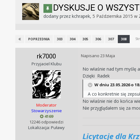
DYSKUSJE O WSZYST
dodany przez
kchrapek
,
5 Października 2015
w
St
303
304
305
306
307
308
POPRZEDNIA
rk7000
Napisano
23 Maja
Przyjaciel Klubu
No właśnie nad tym myślę al
Dzięki Radek
W dniu 23.05.2026 o 18
A co konkretnie się zepsu
No właśnie nie do końca wie
Moderator
Nie przyglądałem się za mocn
Stowarzyszenie
4169
12246 odpowiedzi
Lokalizacja: Puławy
Licytacje dla Kr