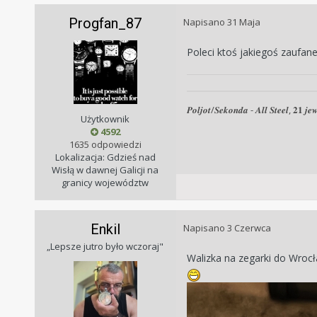
Progfan_87
Napisano
31 Maja
Poleci ktoś jakiegoś zaufane
𝑷𝒐𝒍𝒋𝒐𝒕/𝑺𝒆𝒌𝒐𝒏𝒅𝒂 - 𝑨𝒍𝒍 𝑺𝒕𝒆𝒆𝒍, 𝟐𝟏 𝒋𝒆𝒘
Użytkownik
4592
1635 odpowiedzi
Lokalizacja: Gdzieś nad
Wisłą w dawnej Galicji na
granicy województw
Enkil
Napisano
3 Czerwca
„Lepsze jutro było wczoraj"
Walizka na zegarki do Wroc