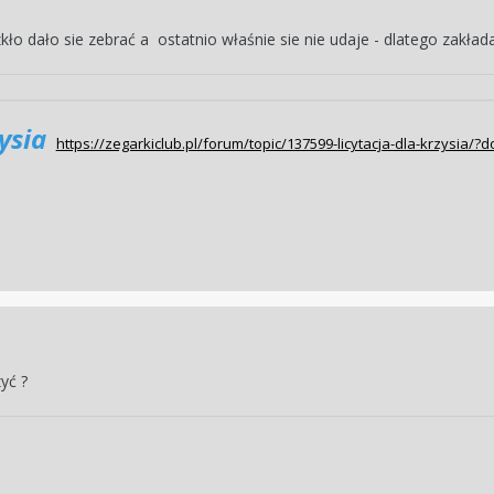
 dało sie zebrać a ostatnio właśnie sie nie udaje - dlatego zakładam
zysia
https://zegarkiclub.pl/forum/topic/137599-licytacja-dla-krzys
yć ?