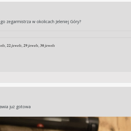
go zegarmistrza w okolicach Jeleniej Góry?
𝒆𝒍𝒔, 𝟐𝟐 𝒋𝒆𝒘𝒆𝒍𝒔, 𝟐𝟗 𝒋𝒆𝒘𝒆𝒍𝒔, 𝟑𝟎 𝒋𝒆𝒘𝒆𝒍𝒔
ławia już gotowa