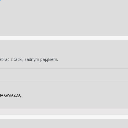
zabrać z tacki, żadnym pająkiem.
ONĄ GWIAZDĄ
.