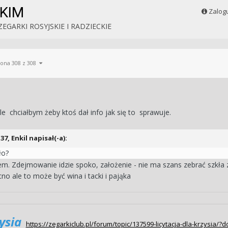
KIM
Zalogu
ZEGARKI ROSYJSKIE I RADZIECKIE
rona 308 z 308
e chciałbym żeby ktoś dał info jak się to sprawuje.
:37,
Enkil
napisał(-a):
ło?
m. Zdejmowanie idzie spoko, założenie - nie ma szans zebrać szkła z
o ale to może być wina i tacki i pająka
zysia
https://zegarkiclub.pl/forum/topic/137599-licytacja-dla-krzys