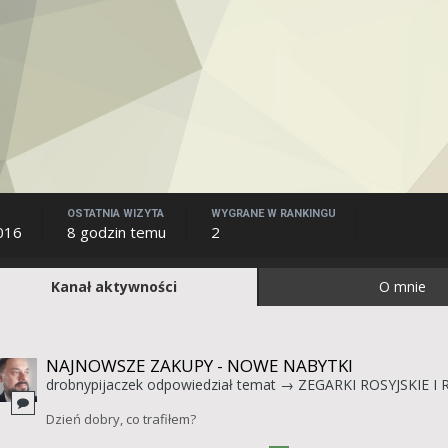
OSTATNIA WIZYTA
WYGRANE W RANKINGU
2016
8 godzin temu
2
Kanał aktywności
O mnie
NAJNOWSZE ZAKUPY - NOWE NABYTKI
drobnypijaczek
odpowiedział temat →
ZEGARKI ROSYJSKIE I 
Dzień dobry, co trafiłem?