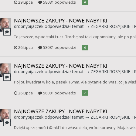
29 Lipca
58081 odpowiedzi
4
NAJNOWSZE ZAKUPY - NOWE NABYTKI
drobnypijaczek
odpowiedział temat →
ZEGARKI ROSYJSKIE I 
To jeszcze, wpadł taki Łucz. Trochę był taki zapomniany, ale po po
26 Lipca
58081 odpowiedzi
4
NAJNOWSZE ZAKUPY - NOWE NABYTKI
drobnypijaczek
odpowiedział temat →
ZEGARKI ROSYJSKIE I 
Poljot, kwadrat w kole, pasek 16mm. Ale pytanie do Was, co ja wła
26 Lipca
58081 odpowiedzi
7
NAJNOWSZE ZAKUPY - NOWE NABYTKI
drobnypijaczek
odpowiedział temat →
ZEGARKI ROSYJSKIE I 
Dzięki uprzejmości @mkl1 do właściciela, wróci sprawny. Majak w kr