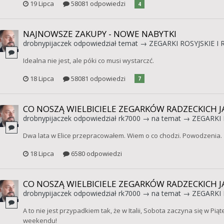
19 Lipca
58081 odpowiedzi
4
NAJNOWSZE ZAKUPY - NOWE NABYTKI
drobnypijaczek
odpowiedział temat →
ZEGARKI ROSYJSKIE I 
Idealna nie jest, ale póki co musi wystarczć.
18 Lipca
58081 odpowiedzi
7
CO NOSZĄ WIELBICIELE ZEGARKÓW RADZECKICH JA
drobnypijaczek
odpowiedział
rk7000
→ na temat →
ZEGARKI 
Dwa lata w Elice przepracowałem. Wiem o co chodzi. Powodzenia.
18 Lipca
6580 odpowiedzi
CO NOSZĄ WIELBICIELE ZEGARKÓW RADZECKICH JA
drobnypijaczek
odpowiedział
rk7000
→ na temat →
ZEGARKI 
A to nie jest przypadkiem tak, że w Italii, Sobota zaczyna się w P
weekendu!