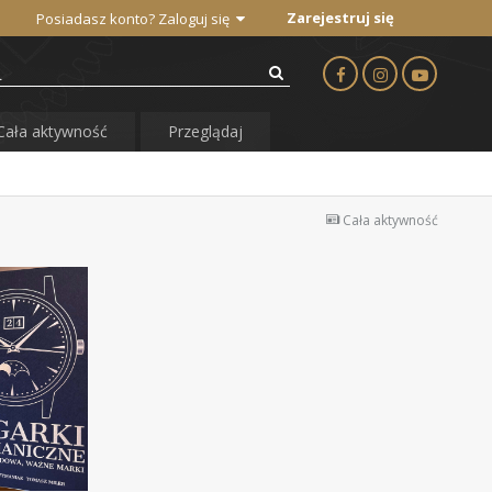
Zarejestruj się
Posiadasz konto? Zaloguj się
Cała aktywność
Przeglądaj
Cała aktywność