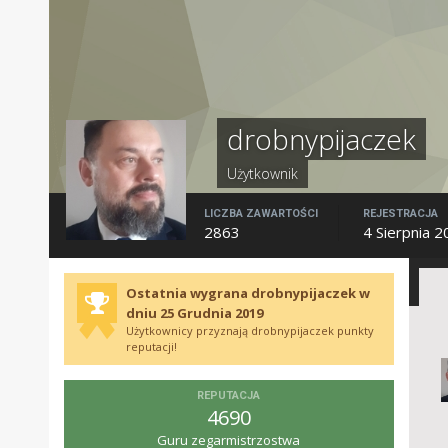
drobnypijaczek
Użytkownik
LICZBA ZAWARTOŚCI
REJESTRACJA
2863
4 Sierpnia 
Ostatnia wygrana drobnypijaczek w
dniu 25 Grudnia 2019
Użytkownicy przyznają drobnypijaczek punkty
reputacji!
REPUTACJA
4690
Guru zegarmistrzostwa