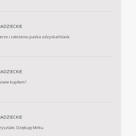
RADZIECKIE
lerce i założeniu paska odzyskał blask.
RADZIECKIE
ściwie kupiłem?
RADZIECKIE
ysztale. Dziękuję Mirku.