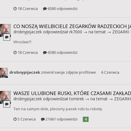
18 Czerwca
6580 odpowiedzi
CO NOSZĄ WIELBICIELE ZEGARKÓW RADZECKICH JA
drobnypijaczek
odpowiedział
rk7000
→ na temat →
ZEGARKI 
Wrocław?!
18 Czerwca
6580 odpowiedzi
drobnypijaczek
zmienił swoje zdjęcie profilowe
6 Czerwca
WASZE ULUBIONE RUSKI, KTÓRE CZASAMI ZAKŁAD
drobnypijaczek
odpowiedział
tomirek
→ na temat →
ZEGARKI
Ten na samym dole, pleciony pasek robi tu robotę.
5 Czerwca
21661 odpowiedzi
4