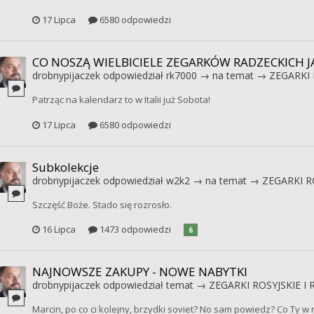
17 Lipca
6580 odpowiedzi
CO NOSZĄ WIELBICIELE ZEGARKÓW RADZECKICH JA
drobnypijaczek
odpowiedział
rk7000
→ na temat →
ZEGARKI 
Patrząc na kalendarz to w Italii już Sobota!
17 Lipca
6580 odpowiedzi
Subkolekcje
drobnypijaczek
odpowiedział
w2k2
→ na temat →
ZEGARKI RO
Szczęść Boże. Stado się rozrosło.
16 Lipca
1473 odpowiedzi
6
NAJNOWSZE ZAKUPY - NOWE NABYTKI
drobnypijaczek
odpowiedział temat →
ZEGARKI ROSYJSKIE I 
Marcin, po co ci kolejny, brzydki soviet? No sam powiedz? Co Ty w 