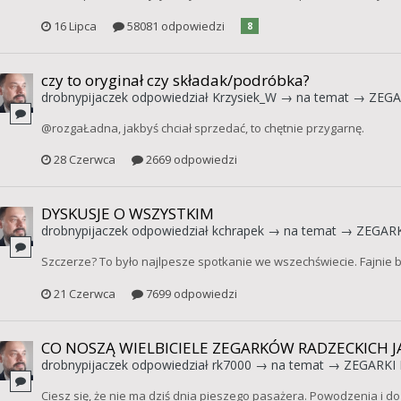
16 Lipca
58081 odpowiedzi
8
czy to oryginał czy składak/podróbka?
drobnypijaczek
odpowiedział
Krzysiek_W
→ na temat →
ZEGA
@rozgaŁadna, jakbyś chciał sprzedać, to chętnie przygarnę.
28 Czerwca
2669 odpowiedzi
DYSKUSJE O WSZYSTKIM
drobnypijaczek
odpowiedział
kchrapek
→ na temat →
ZEGARK
Szczerze? To było najlpesze spotkanie we wszechświecie. Fajnie b
21 Czerwca
7699 odpowiedzi
CO NOSZĄ WIELBICIELE ZEGARKÓW RADZECKICH JA
drobnypijaczek
odpowiedział
rk7000
→ na temat →
ZEGARKI 
Ciesz się, że nie ma dziś dnia pieszego pasażera. Powodzenia i d