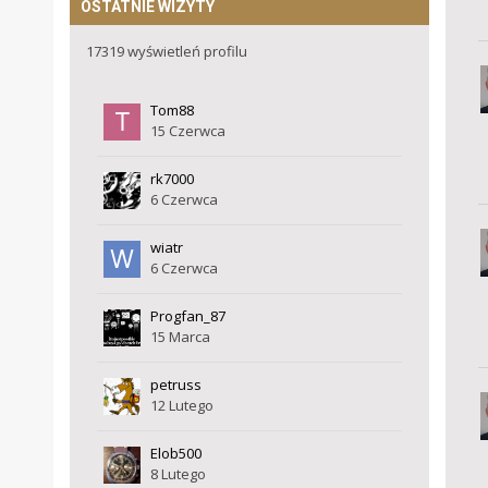
OSTATNIE WIZYTY
17319 wyświetleń profilu
Tom88
15 Czerwca
rk7000
6 Czerwca
wiatr
6 Czerwca
Progfan_87
15 Marca
petruss
12 Lutego
Elob500
8 Lutego