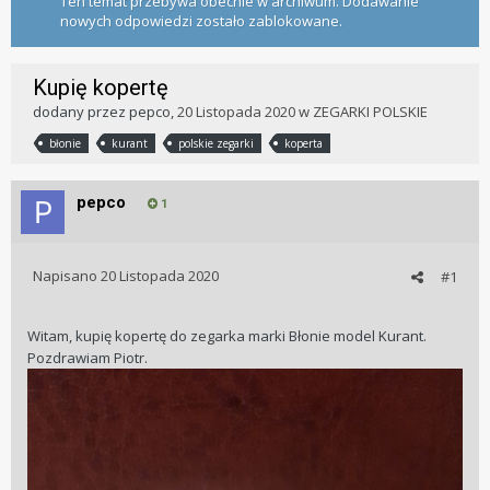
Ten temat przebywa obecnie w archiwum. Dodawanie
nowych odpowiedzi zostało zablokowane.
Kupię kopertę
dodany przez
pepco
,
20 Listopada 2020
w
ZEGARKI POLSKIE
błonie
kurant
polskie zegarki
koperta
pepco
1
Napisano
20 Listopada 2020
#1
Witam, kupię kopertę do zegarka marki Błonie model Kurant.
Pozdrawiam Piotr.