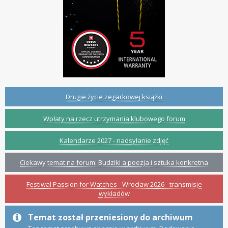
Drugie życie zegarkowej książki
Wpłaty na rzecz utrzymania klubowego forum
Kalendarze 2027 - nadsyłanie zdjęć
Ciekawy temat na forum: Budziki a poezja i sztuka konkretna
Festiwal Passion for Watches - Wrocław 2026 - transmisje
wykładów
Temat został przeniesiony do archiwum