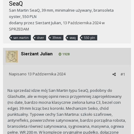
SeaQ
San Martin SeaQ, 39 mm, minimalnie używany, bransoleta
oyster, 550 PLN
dodany przez
Sierżant Julian
,
13 Października 2024
w
SPRZEDAM
san martin
diver
39mm
seaq
550 pln
Sierżant Julian
1928
Napisano
13 Października 2024
#1
Na sprzedaż idzie mój San Martin typu SeaQ, podobny do
Glashutte, ale w mojej opinii nieco przyjemniej zaprojektowany
(no date, bardzo mocna klasycznie zielona luma C3, bezel coin
edge). 39 mm licząc bez koronki. Mechanizm Seiko, chód
punktualny. Typowe cechy San Martina: szkoło szafirowe,
antyrefleks, powierzchnie satynowane, bardzo porządna robota,
bransoleta również satynowana, sygnowana, masywna, ogniwa
pełne. WR 200 m. W komplecie oryginalne pudełko, dołączone