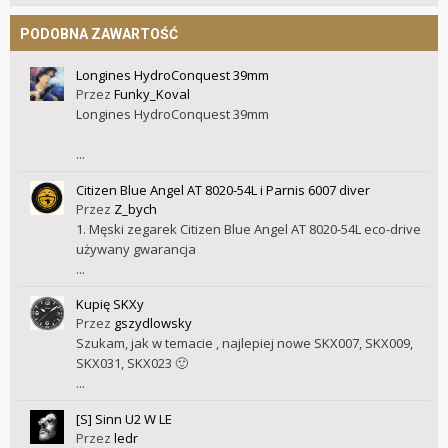
PODOBNA ZAWARTOŚĆ
Longines HydroConquest 39mm
Przez
Funky_Koval
Longines HydroConquest 39mm
...
Citizen Blue Angel AT 8020-54L i Parnis 6007 diver
Przez
Z_bych
1. Męski zegarek Citizen Blue Angel AT 8020-54L eco-drive
używany gwarancja
...
Kupię SKXy
Przez
gszydlowsky
Szukam, jak w temacie , najlepiej nowe SKX007, SKX009,
SKX031, SKX023 🙂
...
[S] Sinn U2 W LE
Przez
ledr