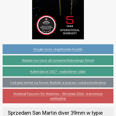
Drugie życie zegarkowej książki
Wpłaty na rzecz utrzymania klubowego forum
Kalendarze 2027 - nadsyłanie zdjęć
Ciekawy temat na forum: Budziki a poezja i sztuka konkretna
Festiwal Passion for Watches - Wrocław 2026 - transmisje
wykładów
Sprzedam San Martin diver 39mm w typie