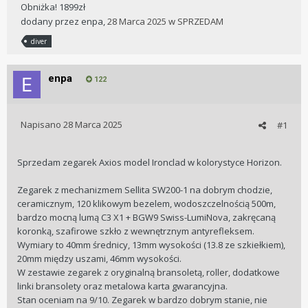
Obniżka! 1899zł
dodany przez
enpa
,
28 Marca 2025
w
SPRZEDAM
diver
enpa
122
Napisano
28 Marca 2025
#1
Sprzedam zegarek Axios model Ironclad w kolorystyce Horizon.
Zegarek z mechanizmem Sellita SW200-1 na dobrym chodzie,
ceramicznym, 120 klikowym bezelem, wodoszczelnością 500m,
bardzo mocną lumą C3 X1 + BGW9 Swiss-LumiNova, zakręcaną
koronką, szafirowe szkło z wewnętrznym antyrefleksem.
Wymiary to 40mm średnicy, 13mm wysokości (13.8 ze szkiełkiem),
20mm między uszami, 46mm wysokości.
W zestawie zegarek z oryginalną bransoletą, roller, dodatkowe
linki bransolety oraz metalowa karta gwarancyjna.
Stan oceniam na 9/10. Zegarek w bardzo dobrym stanie, nie