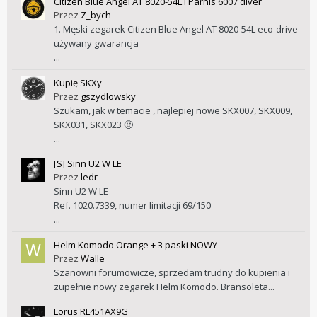
Citizen Blue Angel AT 8020-54L i Parnis 6007 diver
Przez
Z_bych
1. Męski zegarek Citizen Blue Angel AT 8020-54L eco-drive
używany gwarancja
...
Kupię SKXy
Przez
gszydlowsky
Szukam, jak w temacie , najlepiej nowe SKX007, SKX009,
SKX031, SKX023 🙂
...
[S] Sinn U2 W LE
Przez
ledr
Sinn U2 W LE
Ref. 1020.7339, numer limitacji 69/150
...
Helm Komodo Orange + 3 paski NOWY
Przez
Walle
Szanowni forumowicze, sprzedam trudny do kupienia i
zupełnie nowy zegarek Helm Komodo. Bransoleta...
Lorus RL451AX9G