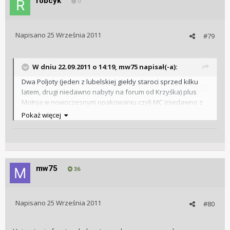
robcyk
0
Napisano
25 Września 2011
#79
W dniu 22.09.2011 o 14:19, mw75 napisał(-a):
Dwa Poljoty (jeden z lubelskiej giełdy staroci sprzed kilku
latem, drugi niedawno nabyty na forum od Krzyśka) plus
Mołnja w nowoczesnym opakowaniu czyli MC (niedawno z
bezpłatnie, na gwarancji wymienioną koronką). To chyba
Pokaż więcej
najczęściej noszone przeze mnie zegarki
radzieckie/rosyjskie.
[mw75] jakiego koloru Twój Poljot ma tarczę ? Mam takiego
mw75
36
samego z tarczą w kolorze fioletowym, wygląda za***iście
na ręce, duży fajny zegarek a tarcza bajka. Widziałem takie
Poljoty z tarczami w kolorach: złoty, fioletowy, niebieski i
Napisano
25 Września 2011
#80
wiśniowy.
Pozdrawiam