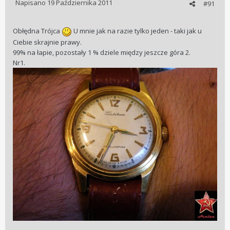
Napisano
19 Października 2011
#91
Obłędna Trójca
U mnie jak na razie tylko jeden - taki jak u
Ciebie skrajnie prawy.
99% na łapie, pozostały 1 % dziele między jeszcze góra 2.
Nr1.