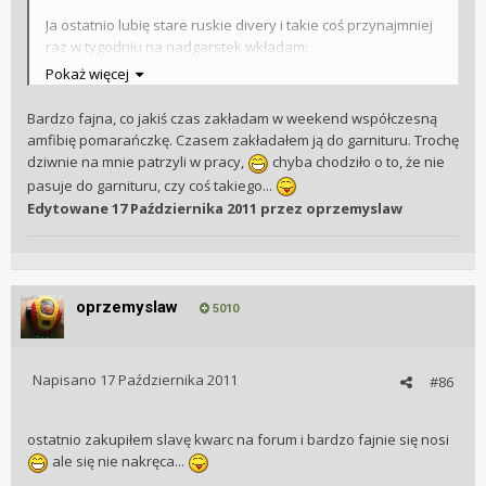
Ja ostatnio lubię stare ruskie divery i takie coś przynajmniej
raz w tygodniu na nadgarstek wkładam:
Pokaż więcej
Bardzo fajna, co jakiś czas zakładam w weekend współczesną
amfibię pomarańczkę. Czasem zakładałem ją do garnituru. Trochę
dziwnie na mnie patrzyli w pracy,
chyba chodziło o to, że nie
pasuje do garnituru, czy coś takiego...
Edytowane
17 Października 2011
przez oprzemyslaw
oprzemyslaw
5010
Moja dopiero trzecia amfibia....
Napisano
17 Października 2011
#86
ostatnio zakupiłem slavę kwarc na forum i bardzo fajnie się nosi
ale się nie nakręca...