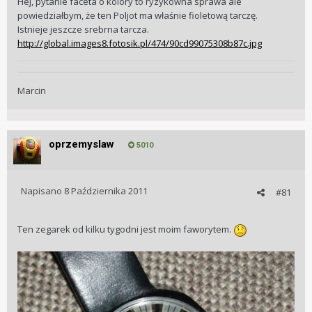
Hej, pytanie faceta o kolory to ryzykowna sprawa ale
powiedziałbym, że ten Poljot ma właśnie fioletową tarczę.
Istnieje jeszcze srebrna tarcza.
http://global.images8.fotosik.pl/474/90cd99075308b87c.jpg
Marcin
oprzemyslaw
5010
Napisano
8 Października 2011
#81
Ten zegarek od kilku tygodni jest moim faworytem.