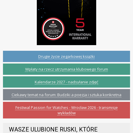
Drugie życie zegarkowej książki
Wpłaty na rzecz utrzymania klubowego forum
Kalendarze 2027 - nadsyłanie zdjęć
Ciekawy temat na forum: Budziki a poezja i sztuka konkretna
Festiwal Passion for Watches - Wrocław 2026 - transmisje
wykładów
WASZE ULUBIONE RUSKI, KTÓRE