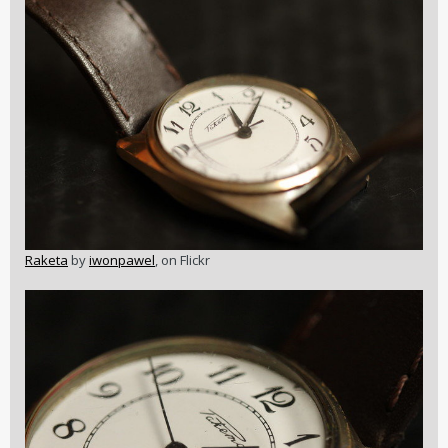
Raketa
by
iwonpawel
, on Flickr