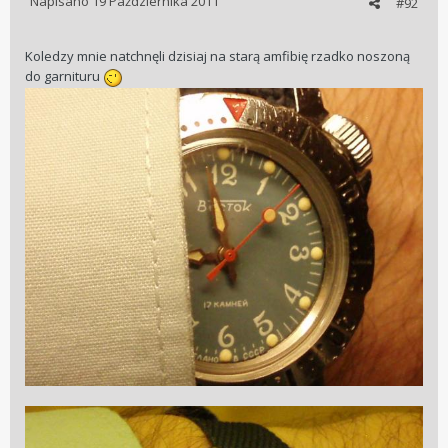
Napisano
19 Października 2011
#92
Koledzy mnie natchnęli dzisiaj na starą amfibię rzadko noszoną
do garnituru