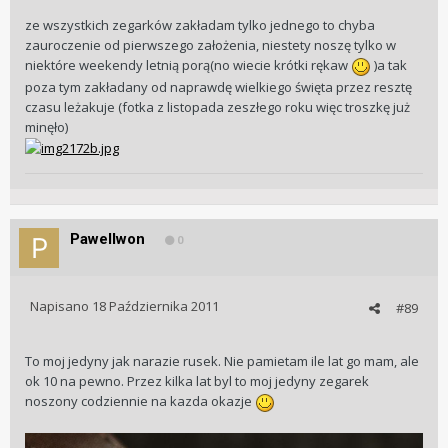
ze wszystkich zegarków zakładam tylko jednego to chyba
zauroczenie od pierwszego założenia, niestety noszę tylko w
niektóre weekendy letnią porą(no wiecie krótki rękaw
)a tak
poza tym zakładany od naprawdę wielkiego święta przez resztę
czasu leżakuje (fotka z listopada zeszłego roku więc troszkę już
minęło)
PawelIwon
0
Napisano
18 Października 2011
#89
To moj jedyny jak narazie rusek. Nie pamietam ile lat go mam, ale
ok 10 na pewno. Przez kilka lat byl to moj jedyny zegarek
noszony codziennie na kazda okazje