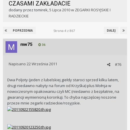
CZASAMI ZAKŁADACIE
dodany przez
tomirek
,
5 Lipca 2010
w
ZEGARKI ROSYJSKIE I
RADZIECKIE
Strona 4 z 867
POPRZEDNIA
DALEJ
mw75
36
Napisano
22 Września 2011
#76
Dwa Poljoty (jeden z lubelskiej giełdy staroci sprzed kilku latem,
drugi niedawno nabyty na forum od Krzyśka) plus Mołnja w
nowoczesnym opakowaniu czyli MC (niedawno z bezpłatnie, na
gwarancji wymienioną koronką). To chyba najczęściej noszone
przeze mnie zegarki radzieckie/rosyjskie.