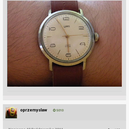
oprzemyslaw
5010