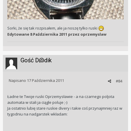
Sorki, że się tak rozpisałem, ale ja noszę tylko ruski
Edytowane
8 Października 2011
przez oprzemyslaw
Gość D@dik
Napisano
17 Października 2011
#84
Ładne te Twoje ruski Oprzemysławie - a na czarnego poljota
automata w stali ja ciągle poluje ;-)
Ja ostatnio lubię stare ruskie divery i takie coś przynajmniej raz w
tygodniu na nadgarstek wkładam: