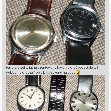
ten z prawej to już prezentowany faworyt, choć pozostałe też
dokładnie chodzą (robią kilka sekund na dobę