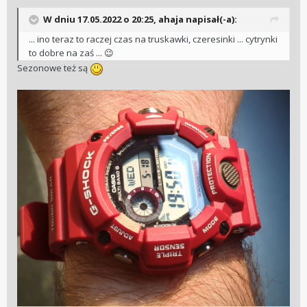
W dniu 17.05.2022 o 20:25,
ahaja
napisał(-a):
... ino teraz to raczej czas na truskawki, czeresinki ... cytrynki
to dobre na zaś ...
😉
Sezonowe też są