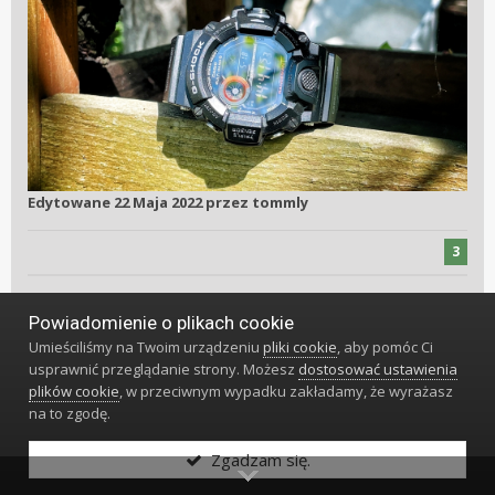
Edytowane
22 Maja 2022
przez tommly
3
..."Wszys­tko jest możli­we. Niemożli­we po pros­tu wy­maga więcej cza­su"...
Powiadomienie o plikach cookie
Dan Brown
Umieściliśmy na Twoim urządzeniu
pliki cookie
, aby pomóc Ci
usprawnić przeglądanie strony. Możesz
dostosować ustawienia
plików cookie
, w przeciwnym wypadku zakładamy, że wyrażasz
Strona 617 z 645
POPRZEDNIA
DALEJ
na to zgodę.
Zgadzam się.
Jeśli chcesz dodać odpowiedź, zaloguj się
lub zarejestruj nowe konto