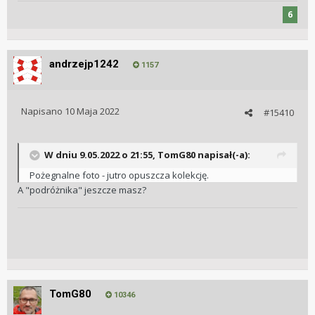
6
andrzejp1242
1157
Napisano
10 Maja 2022
#15410
W dniu 9.05.2022 o 21:55,
TomG80
napisał(-a):
Pożegnalne foto - jutro opuszcza kolekcję.
A "podróżnika" jeszcze masz?
TomG80
10346