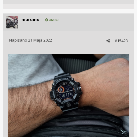
murcins
36360
Napisano
21 Maja 2022
#15423