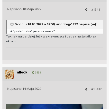
Napisano
10 Maja 2022
#15411
W dniu 10.05.2022 o 02:59,
andrzejp1242
napisał(-a):
A "podróżnika" jeszcze masz?
Tak, jak najbardziej, leży w skrzyneczce i patrzy na światło za
oknem.
alleck
3931
Napisano
14 Maja 2022
#15412
.