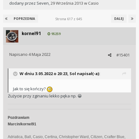
dodany przez
Seven
,
29 Września 2013
w
Casio
Strona 617 z 645
POPRZEDNIA
DALEJ
kornel91
95259
Napisano
4 Maja 2022
#15401
W dniu 3.05.2022 o 20:23,
Sol
napisał(-a):
Jak to się kończy?
Zużycie przy zginaniu lekko pęka np.
😀
Pozdrawiam
Marcin/kornel91
Adriatica, Ball, Casio, Certina, Christopher Ward, Citizen, Crafter Blue,