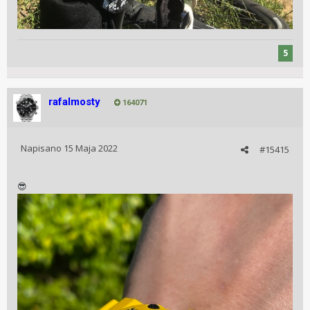
5
rafalmosty
164071
Napisano
15 Maja 2022
#15415
😎