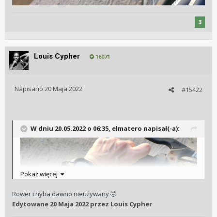
3
Louis Cypher
16071
Napisano
20 Maja 2022
#15422
W dniu 20.05.2022 o 06:35,
elmatero
napisał(-a):
Pokaż więcej
Rower chyba dawno nieużywany
🤣
Edytowane
20 Maja 2022
przez Louis Cypher