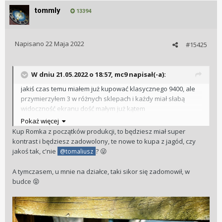
tommly
13394
Napisano
22 Maja 2022
#15425
W dniu 21.05.2022 o 18:57,
mc9
napisał(-a):
jakiś czas temu miałem już kupować klasycznego 9400, ale
przymierzyłem 3 w różnych sklepach i każdy miał słabą
widoczność ekranu dość małym już kątem
ale jak przeglądam ten wątek, to znowu się napalam, nawet
Pokaż więcej
ze słabym ekranem, ten kształt ma coś w sobie
Kup Romka z początków produkcji, to będziesz miał super
kontrast i będziesz zadowolony, te nowe to kupa z jagód, czy
jakoś tak, c'nie
?
@tomaliusz
😜
A tymczasem, u mnie na działce, taki sikor się zadomowił, w
budce
😝