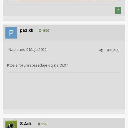
7
pazikk
1507
Napisano
9 Maja 2022
#15405
Ktoś z forum sprzedaje dcj na OLX?
S.Adi.
136