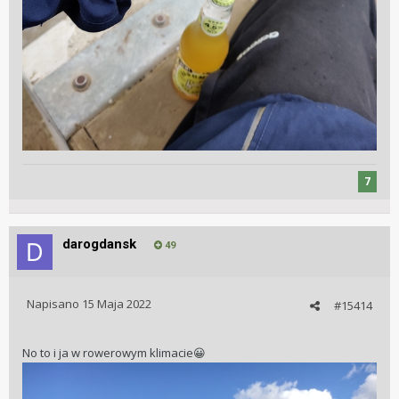
7
darogdansk
49
Napisano
15 Maja 2022
#15414
No to i ja w rowerowym klimacie
😀