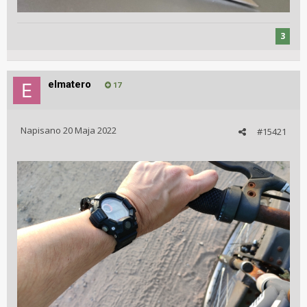
3
elmatero
17
Napisano
20 Maja 2022
#15421