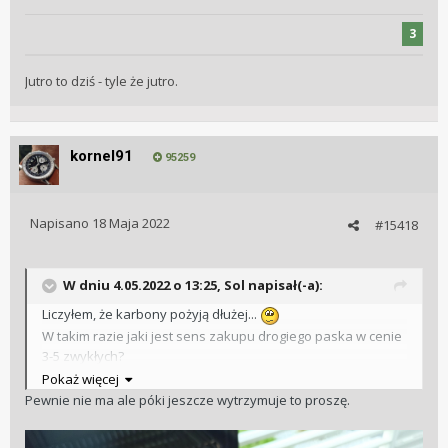
3
Jutro to dziś - tyle że jutro.
kornel91
95259
Napisano
18 Maja 2022
#15418
W dniu 4.05.2022 o 13:25,
Sol
napisał(-a):
Liczyłem, że karbony pożyją dłużej...
W takim razie jaki jest sens zakupu drogiego paska w cenie
3-5 zwykłych?
Pokaż więcej
Pewnie nie ma ale póki jeszcze wytrzymuje to proszę.