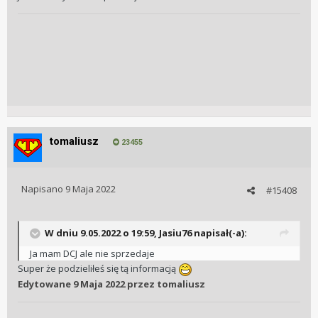
tomaliusz
23455
Napisano
9 Maja 2022
#15408
W dniu 9.05.2022 o 19:59,
Jasiu76
napisał(-a):
Ja mam DCJ ale nie sprzedaje
Super że podzieliłeś się tą informacją
Edytowane
9 Maja 2022
przez tomaliusz