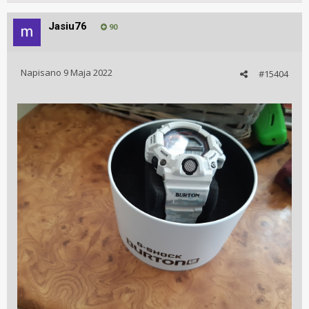
Jasiu76
90
Napisano
9 Maja 2022
#15404