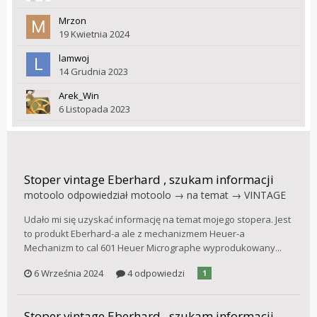
Mrzon
19 Kwietnia 2024
lamwoj
14 Grudnia 2023
Arek_Win
6 Listopada 2023
Stoper vintage Eberhard , szukam informacji
motoolo
odpowiedział
motoolo
→ na temat →
VINTAGE
Udało mi się uzyskać informację na temat mojego stopera. Jest
to produkt Eberhard-a ale z mechanizmem Heuer-a
Mechanizm to cal 601 Heuer Micrographe wyprodukowany...
6 Września 2024
4 odpowiedzi
1
Stoper vintage Eberhard , szukam informacji