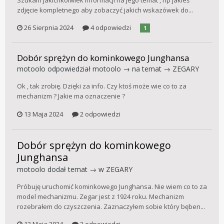
zdjęcie kompletnego aby zobaczyć jakich wskazówek do...
26 Sierpnia 2024
4 odpowiedzi
1
Dobór sprężyn do kominkowego Junghansa
motoolo
odpowiedział
motoolo
→ na temat →
ZEGARY
Ok , tak zrobię. Dzięki za info. Czy ktoś może wie co to za
mechanizm ? Jakie ma oznaczenie ?
13 Maja 2024
2 odpowiedzi
Dobór sprężyn do kominkowego
Junghansa
motoolo
dodał temat → w
ZEGARY
Próbuję uruchomić kominkowego Junghansa. Nie wiem co to za
model mechanizmu. Zegar jest z 1924 roku. Mechanizm
rozebrałem do czyszczenia. Zaznaczyłem sobie który bęben...