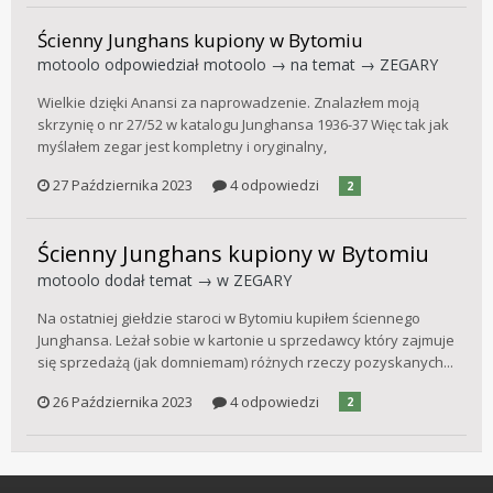
Ścienny Junghans kupiony w Bytomiu
motoolo
odpowiedział
motoolo
→ na temat →
ZEGARY
Wielkie dzięki Anansi za naprowadzenie. Znalazłem moją
skrzynię o nr 27/52 w katalogu Junghansa 1936-37 Więc tak jak
myślałem zegar jest kompletny i oryginalny,
27 Października 2023
4 odpowiedzi
2
Ścienny Junghans kupiony w Bytomiu
motoolo
dodał temat → w
ZEGARY
Na ostatniej giełdzie staroci w Bytomiu kupiłem ściennego
Junghansa. Leżał sobie w kartonie u sprzedawcy który zajmuje
się sprzedażą (jak domniemam) różnych rzeczy pozyskanych...
26 Października 2023
4 odpowiedzi
2