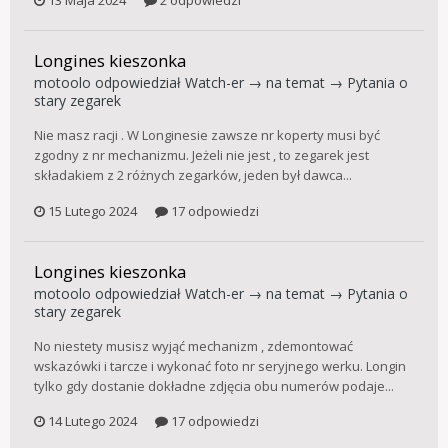
13 Maja 2024
2 odpowiedzi
Longines kieszonka
motoolo
odpowiedział
Watch-er
→ na temat →
Pytania o
stary zegarek
Nie masz racji . W Longinesie zawsze nr koperty musi być
zgodny z nr mechanizmu. Jeżeli nie jest , to zegarek jest
składakiem z 2 różnych zegarków, jeden był dawca...
15 Lutego 2024
17 odpowiedzi
Longines kieszonka
motoolo
odpowiedział
Watch-er
→ na temat →
Pytania o
stary zegarek
No niestety musisz wyjąć mechanizm , zdemontować
wskazówki i tarcze i wykonać foto nr seryjnego werku. Longin
tylko gdy dostanie dokładne zdjęcia obu numerów podaje...
14 Lutego 2024
17 odpowiedzi