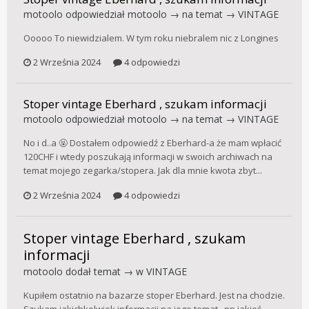
motoolo
odpowiedział
motoolo
→ na temat →
VINTAGE
Ooooo To niewidzialem. W tym roku niebralem nic z Longines
2 Września 2024
4 odpowiedzi
Stoper vintage Eberhard , szukam informacji
motoolo
odpowiedział
motoolo
→ na temat →
VINTAGE
No i d..a 🤬 Dostałem odpowiedź z Eberhard-a że mam wpłacić
120CHF i wtedy poszukają informacji w swoich archiwach na
temat mojego zegarka/stopera. Jak dla mnie kwota zbyt...
2 Września 2024
4 odpowiedzi
Stoper vintage Eberhard , szukam
informacji
motoolo
dodał temat → w
VINTAGE
Kupiłem ostatnio na bazarze stoper Eberhard. Jest na chodzie.
Szukam jakichkolwiek informacji na jego temat , np jakieś