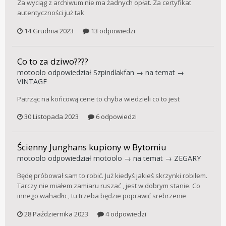
Za wyciąg z archiwum nie ma żadnych opłat. Za certyfikat
autentyczności już tak
14 Grudnia 2023
13 odpowiedzi
Co to za dziwo????
motoolo
odpowiedział
Szpindlakfan
→ na temat →
VINTAGE
Patrząc na końcową cene to chyba wiedzieli co to jest
30 Listopada 2023
6 odpowiedzi
Ścienny Junghans kupiony w Bytomiu
motoolo
odpowiedział
motoolo
→ na temat →
ZEGARY
Będę próbował sam to robić. Już kiedyś jakieś skrzynki robiłem.
Tarczy nie miałem zamiaru ruszać , jest w dobrym stanie. Co
innego wahadło , tu trzeba będzie poprawić srebrzenie
28 Października 2023
4 odpowiedzi