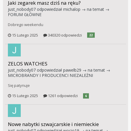
Jaki zegarek masz dziś na ręku?
just_nobody07
odpowiedział
michalop
→ na temat →
FORUM GŁÓWNE
Dobrego weekendu
15 Lutego 2025
340320 odpowiedzi
22
ZELOS WATCHES
just_nobody07
odpowiedział
pawelb29
→ na temat →
MICROBRANDY I PRODUCENCI NIEZALEŻNI
Się patynuje
15 Lutego 2025
1261 odpowiedzi
6
Nowe nabytki szwajcarskie i niemieckie
just_nobody07
odpowiedział
wocio19
→ na temat →