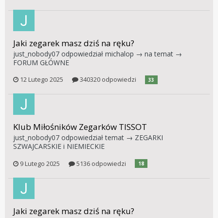
Jaki zegarek masz dziś na ręku?
just_nobody07
odpowiedział
michalop
→ na temat →
FORUM GŁÓWNE
12 Lutego 2025
340320 odpowiedzi
33
Klub Miłośników Zegarków TISSOT
just_nobody07
odpowiedział temat →
ZEGARKI
SZWAJCARSKIE i NIEMIECKIE
9 Lutego 2025
5136 odpowiedzi
18
Jaki zegarek masz dziś na ręku?