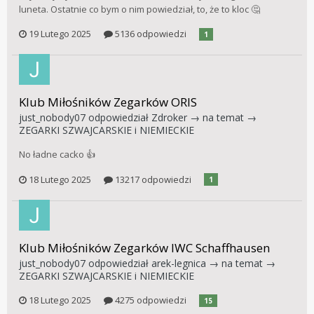
luneta. Ostatnie co bym o nim powiedział, to, że to kloc 🤔
19 Lutego 2025
5136 odpowiedzi
1
Klub Miłośników Zegarków ORIS
just_nobody07
odpowiedział
Zdroker
→ na temat →
ZEGARKI SZWAJCARSKIE i NIEMIECKIE
No ładne cacko 👍
18 Lutego 2025
13217 odpowiedzi
1
Klub Miłośników Zegarków IWC Schaffhausen
just_nobody07
odpowiedział
arek-legnica
→ na temat →
ZEGARKI SZWAJCARSKIE i NIEMIECKIE
18 Lutego 2025
4275 odpowiedzi
15