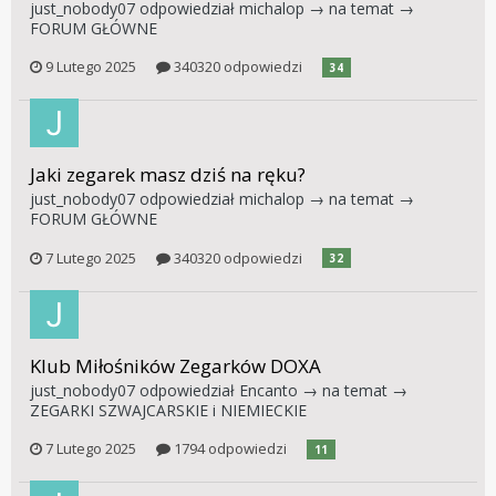
just_nobody07
odpowiedział
michalop
→ na temat →
FORUM GŁÓWNE
9 Lutego 2025
340320 odpowiedzi
34
Jaki zegarek masz dziś na ręku?
just_nobody07
odpowiedział
michalop
→ na temat →
FORUM GŁÓWNE
7 Lutego 2025
340320 odpowiedzi
32
Klub Miłośników Zegarków DOXA
just_nobody07
odpowiedział
Encanto
→ na temat →
ZEGARKI SZWAJCARSKIE i NIEMIECKIE
7 Lutego 2025
1794 odpowiedzi
11