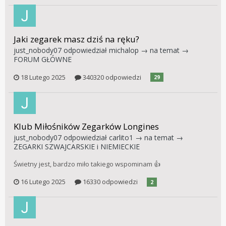
Jaki zegarek masz dziś na ręku?
just_nobody07
odpowiedział
michalop
→ na temat →
FORUM GŁÓWNE
18 Lutego 2025
340320 odpowiedzi
29
Klub Miłośników Zegarków Longines
just_nobody07
odpowiedział
carlito1
→ na temat →
ZEGARKI SZWAJCARSKIE i NIEMIECKIE
Świetny jest, bardzo miło takiego wspominam 👍
16 Lutego 2025
16330 odpowiedzi
2