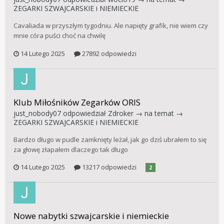
ZEGARKI SZWAJCARSKIE i NIEMIECKIE
Cavaliada w przyszłym tygodniu. Ale napięty grafik, nie wiem czy
mnie córa puści choć na chwilę
14 Lutego 2025
27892 odpowiedzi
Klub Miłośników Zegarków ORIS
just_nobody07
odpowiedział
Zdroker
→ na temat →
ZEGARKI SZWAJCARSKIE i NIEMIECKIE
Bardzo długo w pudle zamknięty leżał, jak go dziś ubrałem to się
za głowę złapałem dlaczego tak długo
14 Lutego 2025
13217 odpowiedzi
2
Nowe nabytki szwajcarskie i niemieckie