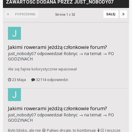
ZAWARTOŚĆ DODANA PRZEZ JUST_NOBODY07
Strona 1 z 52
POPRZEDNIA
DALEJ
Jakimi rowerami jeżdżą członkowie forum?
just_nobody07
odpowiedział
Robnyc
→ na temat →
PO
GODZINACH
Ale się fajnie kolorystycznie wpasował
23 Maja
32114 odpowiedzi
Jakimi rowerami jeżdżą członkowie forum?
just_nobody07
odpowiedział
Robnyc
→ na temat →
PO
GODZINACH
Było blisko, ale nie 😆 Paliwo drogie, to kombinuję 🤷🏻 I jeszcze