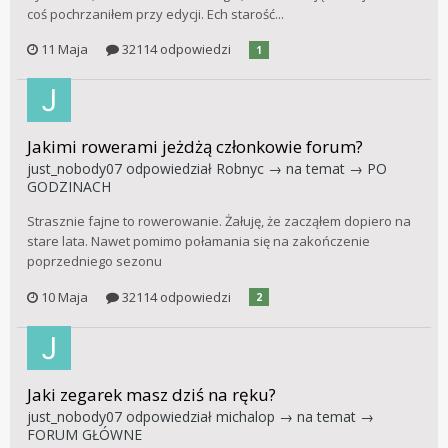
coś pochrzaniłem przy edycji. Ech starość...
11 Maja
32114 odpowiedzi
1
Jakimi rowerami jeżdżą członkowie forum?
just_nobody07
odpowiedział
Robnyc
→ na temat →
PO
GODZINACH
Strasznie fajne to rowerowanie. Żałuję, że zacząłem dopiero na
stare lata. Nawet pomimo połamania się na zakończenie
poprzedniego sezonu
10 Maja
32114 odpowiedzi
2
Jaki zegarek masz dziś na ręku?
just_nobody07
odpowiedział
michalop
→ na temat →
FORUM GŁÓWNE