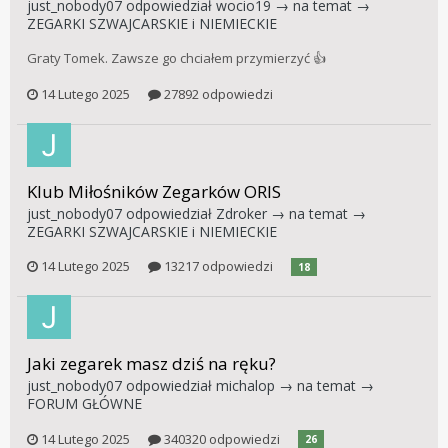
just_nobody07
odpowiedział
wocio19
→ na temat →
ZEGARKI SZWAJCARSKIE i NIEMIECKIE
Graty Tomek. Zawsze go chciałem przymierzyć 👍
14 Lutego 2025
27892 odpowiedzi
Klub Miłośników Zegarków ORIS
just_nobody07
odpowiedział
Zdroker
→ na temat →
ZEGARKI SZWAJCARSKIE i NIEMIECKIE
14 Lutego 2025
13217 odpowiedzi
18
Jaki zegarek masz dziś na ręku?
just_nobody07
odpowiedział
michalop
→ na temat →
FORUM GŁÓWNE
14 Lutego 2025
340320 odpowiedzi
26