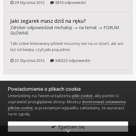
29 Stycznia 2012
3810 odpowiedzi
Jaki zegarek masz dziś na ręku?
Zdroker
odpowiedział
michalop
→ na temat →
FORUM
GŁÓWNE
Taki sobie limitowany pilotek noszony nie na co dzień, ale ani
też od święta, czyli jaki popadnie.
22 Stycznia 2012
340323 odpowiedzi
Powiadomienie o plikach cookie
Język
Styl
Polityka prywatności
Kontakt
Umieściliśmy na Twoim urządzeniu
pliki cookie
, aby pomóc Ci
Klub Miłośników Zegarów i Zegarków
usprawnić przeglądanie strony. Możesz
dostosować ustawienia
Powered by Invision Community
plików cookie
, w przeciwnym wypadku zakładamy, że wyrażasz
na to zgodę.
Zgadzam się.