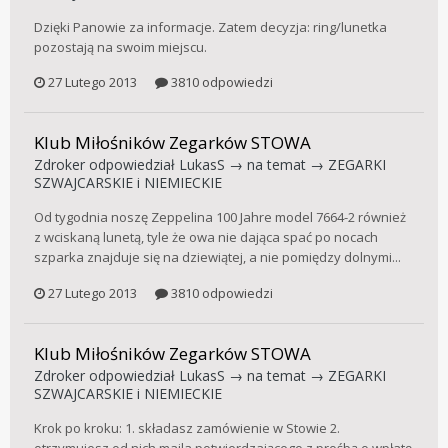
Dzięki Panowie za informacje. Zatem decyzja: ring/lunetka
pozostają na swoim miejscu.
27 Lutego 2013
3810 odpowiedzi
Klub Miłośników Zegarków STOWA
Zdroker
odpowiedział
LukasS
→ na temat →
ZEGARKI
SZWAJCARSKIE i NIEMIECKIE
Od tygodnia noszę Zeppelina 100 Jahre model 7664-2 również
z wciskaną lunetą, tyle że owa nie dająca spać po nocach
szparka znajduje się na dziewiątej, a nie pomiędzy dolnymi...
27 Lutego 2013
3810 odpowiedzi
Klub Miłośników Zegarków STOWA
Zdroker
odpowiedział
LukasS
→ na temat →
ZEGARKI
SZWAJCARSKIE i NIEMIECKIE
Krok po kroku: 1. składasz zamówienie w Stowie 2.
otrzymujesz od nich maila potwierdzającego z prośbą o wpłatę