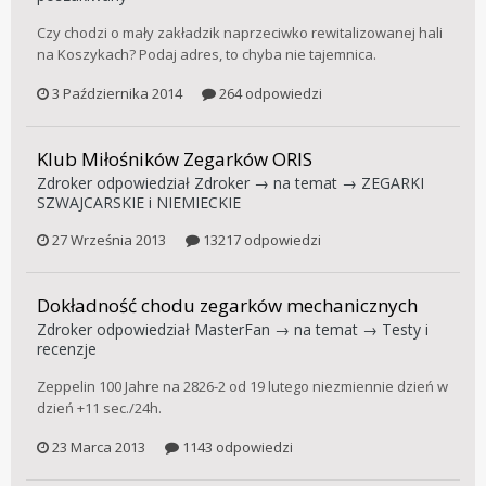
Czy chodzi o mały zakładzik naprzeciwko rewitalizowanej hali
na Koszykach? Podaj adres, to chyba nie tajemnica.
3 Października 2014
264 odpowiedzi
Klub Miłośników Zegarków ORIS
Zdroker
odpowiedział
Zdroker
→ na temat →
ZEGARKI
SZWAJCARSKIE i NIEMIECKIE
27 Września 2013
13217 odpowiedzi
Dokładność chodu zegarków mechanicznych
Zdroker
odpowiedział
MasterFan
→ na temat →
Testy i
recenzje
Zeppelin 100 Jahre na 2826-2 od 19 lutego niezmiennie dzień w
dzień +11 sec./24h.
23 Marca 2013
1143 odpowiedzi