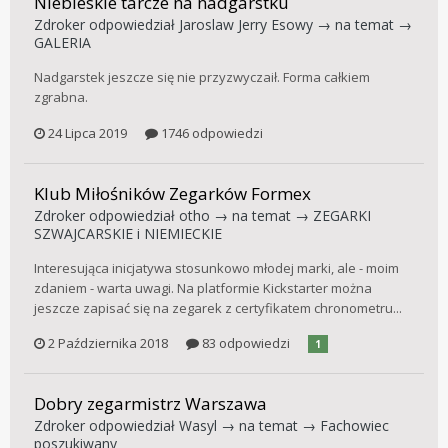
Niebieskie tarcze na nadgarstku
Zdroker
odpowiedział
Jaroslaw Jerry Esowy
→ na temat →
GALERIA
Nadgarstek jeszcze się nie przyzwyczaił. Forma całkiem
zgrabna.
24 Lipca 2019
1746 odpowiedzi
Klub Miłośników Zegarków Formex
Zdroker
odpowiedział
otho
→ na temat →
ZEGARKI
SZWAJCARSKIE i NIEMIECKIE
Interesująca inicjatywa stosunkowo młodej marki, ale - moim
zdaniem - warta uwagi. Na platformie Kickstarter można
jeszcze zapisać się na zegarek z certyfikatem chronometru...
2 Października 2018
83 odpowiedzi
1
Dobry zegarmistrz Warszawa
Zdroker
odpowiedział
Wasyl
→ na temat →
Fachowiec
poszukiwany