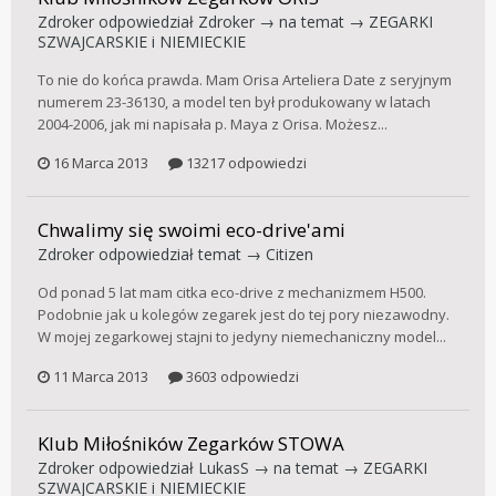
Zdroker
odpowiedział
Zdroker
→ na temat →
ZEGARKI
SZWAJCARSKIE i NIEMIECKIE
To nie do końca prawda. Mam Orisa Arteliera Date z seryjnym
numerem 23-36130, a model ten był produkowany w latach
2004-2006, jak mi napisała p. Maya z Orisa. Możesz...
16 Marca 2013
13217 odpowiedzi
Chwalimy się swoimi eco-drive'ami
Zdroker
odpowiedział temat →
Citizen
Od ponad 5 lat mam citka eco-drive z mechanizmem H500.
Podobnie jak u kolegów zegarek jest do tej pory niezawodny.
W mojej zegarkowej stajni to jedyny niemechaniczny model...
11 Marca 2013
3603 odpowiedzi
Klub Miłośników Zegarków STOWA
Zdroker
odpowiedział
LukasS
→ na temat →
ZEGARKI
SZWAJCARSKIE i NIEMIECKIE