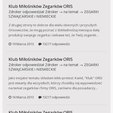
Klub Miłośników Zegarków ORIS
Zdroker
odpowiedział
Zdroker
→ na temat →
ZEGARKI
SZWAJCARSKIE i NIEMIECKIE
Z drugiej strony to dobrze dla wielu obecnych i przyszłych
Orisowiczów, że mogą poznać z dokładnością miesiąca datę
produkcji swojego zegarka i ciekawe też, że Twój zegarek...
19 Marca 2013
13217 odpowiedzi
Klub Miłośników Zegarków ORIS
Zdroker
odpowiedział
Zdroker
→ na temat →
ZEGARKI
SZWAJCARSKIE i NIEMIECKIE
Jako inicjator tematu składam lekki protest. Kamil, "Klub" ORIS
jest otwarty dla wszystkich, którzy chcieliby się wypowiedzieć
na temat zegarków i firmy ORIS, zarówno dla posiadaczy...
16 Marca 2013
13217 odpowiedzi
Klub Miłośników Zegarków ORIS