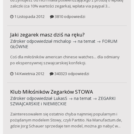
zaliczki (ca 10% wartości zegarka), wpłata via paypal 3...
1 Listopada 2012
3810 odpowiedzi
Jaki zegarek masz dziś na ręku?
Zdroker
odpowiedział
michalop
→ na temat →
FORUM
GŁÓWNE
Coś dla miłośników american chinese watches... dla odmiany
po ekspensywnej szwajcarskiej konfekcji.
14 Kwietnia 2012
340323 odpowiedzi
Klub Miłośników Zegarków STOWA
Zdroker
odpowiedział
LukasS
→ na temat →
ZEGARKI
SZWAJCARSKIE i NIEMIECKIE
Zainteresowałem się ostatnio chyba najmniej popularnym i
pożądanym modelem Stowy, czyli Partitio. Na Manufactum.de,
gdzie Jorg Schauer sprzedaje ten model, można go nabyć w...