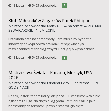
18 Lipca
5455 odpowiedzi
5
Klub Miłośników Zegarków Patek Philippe
McIntosh
odpowiedział
Matt2405
→ na temat →
ZEGARKI
SZWAJCARSKIE i NIEMIECKIE
Przekładając to na samochody, Ford musiałby być firmą
innowacyjną wyprzedzającą konkurencję własnymi
rozwiązaniami technologicznymi. Poczytaj o wynalazkach...
18 Lipca
5455 odpowiedzi
1
Mistrzostwa Świata - Kanada, Meksyk, USA
2026
McIntosh
odpowiedział
Edmund Exley
→ na temat →
PO
GODZINACH
No tak, jestem fanem Barcy, ale poza FCB właściwie wcale nie
oglądam La Liga. Najchętniej oglądam Premier League jako
bezstronny obserwator i pewnie stąd wzięło się to...