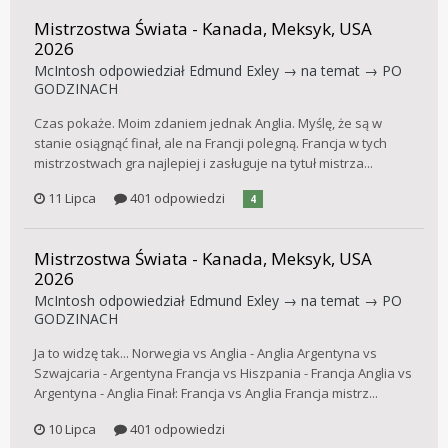
Mistrzostwa Świata - Kanada, Meksyk, USA
2026
McIntosh
odpowiedział
Edmund Exley
→ na temat →
PO
GODZINACH
Czas pokaże. Moim zdaniem jednak Anglia. Myślę, że są w
stanie osiągnąć finał, ale na Francji polegną. Francja w tych
mistrzostwach gra najlepiej i zasługuje na tytuł mistrza...
11 Lipca
401 odpowiedzi
4
Mistrzostwa Świata - Kanada, Meksyk, USA
2026
McIntosh
odpowiedział
Edmund Exley
→ na temat →
PO
GODZINACH
Ja to widzę tak... Norwegia vs Anglia - Anglia Argentyna vs
Szwajcaria - Argentyna Francja vs Hiszpania - Francja Anglia vs
Argentyna - Anglia Finał: Francja vs Anglia Francja mistrz...
10 Lipca
401 odpowiedzi