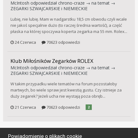
McIntosh
odpowiedział
chrono-craze
→ na temat →
ZEGARKI SZWAJCARSKIE i NIEMIECKIE
Lubię, nie lubię. Mam w nadgarstku 18,5 cm obwodu czyli wcale
nie jakoś specjalnie dużo (to raczej średnia wartość), a część
płaska na której spoczywa koperta zegarka ma 55 mm. Rolex...
24 Czerwca
70623 odpowiedzi
Klub Miłośników Zegarków ROLEX
McIntosh
odpowiedział
chrono-craze
→ na temat →
ZEGARKI SZWAJCARSKIE i NIEMIECKIE
W takim przypadku wiele tematów na forum pozostałoby
martwych, bo wiele spraw jest kwestią gustu. Czy istnieje za
duży zegarek? Jeżeli ucha nie wystają poza obręb...
21 Czerwca
70623 odpowiedzi
2
Powiadomienie o plikach cookie
Język
Styl
Polityka prywatności
Kontakt