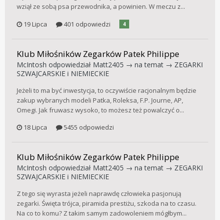
wziął ze sobą psa przewodnika, a powinien. W meczu z...
19 Lipca
401 odpowiedzi
4
Klub Miłośników Zegarków Patek Philippe
McIntosh
odpowiedział
Matt2405
→ na temat →
ZEGARKI
SZWAJCARSKIE i NIEMIECKIE
Jeżeli to ma być inwestycja, to oczywiście racjonalnym będzie
zakup wybranych modeli Patka, Roleksa, F.P. Journe, AP,
Omegi. Jak fruwasz wysoko, to możesz też powalczyć o...
18 Lipca
5455 odpowiedzi
Klub Miłośników Zegarków Patek Philippe
McIntosh
odpowiedział
Matt2405
→ na temat →
ZEGARKI
SZWAJCARSKIE i NIEMIECKIE
Z tego się wyrasta jeżeli naprawdę człowieka pasjonują
zegarki. Święta trójca, piramida prestiżu, szkoda na to czasu.
Na co to komu? Z takim samym zadowoleniem mógłbym...