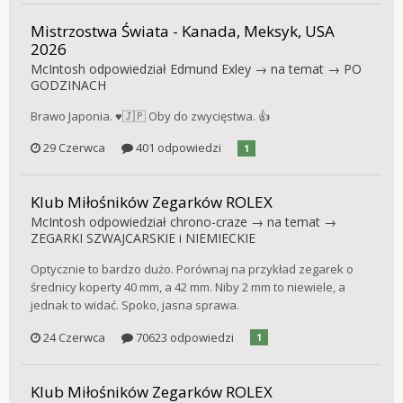
Mistrzostwa Świata - Kanada, Meksyk, USA
2026
McIntosh
odpowiedział
Edmund Exley
→ na temat →
PO
GODZINACH
Brawo Japonia. ♥️🇯🇵 Oby do zwycięstwa. 👍
29 Czerwca
401 odpowiedzi
1
Klub Miłośników Zegarków ROLEX
McIntosh
odpowiedział
chrono-craze
→ na temat →
ZEGARKI SZWAJCARSKIE i NIEMIECKIE
Optycznie to bardzo dużo. Porównaj na przykład zegarek o
średnicy koperty 40 mm, a 42 mm. Niby 2 mm to niewiele, a
jednak to widać. Spoko, jasna sprawa.
24 Czerwca
70623 odpowiedzi
1
Klub Miłośników Zegarków ROLEX