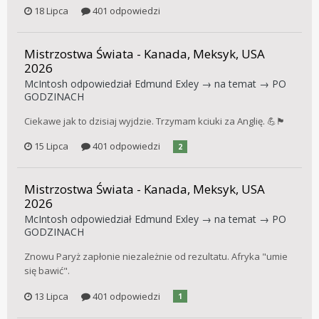
18 Lipca
401 odpowiedzi
Mistrzostwa Świata - Kanada, Meksyk, USA
2026
McIntosh
odpowiedział
Edmund Exley
→ na temat →
PO
GODZINACH
Ciekawe jak to dzisiaj wyjdzie. Trzymam kciuki za Anglię. 💪🏴󠁧󠁢󠁥󠁮󠁧󠁿
15 Lipca
401 odpowiedzi
2
Mistrzostwa Świata - Kanada, Meksyk, USA
2026
McIntosh
odpowiedział
Edmund Exley
→ na temat →
PO
GODZINACH
Znowu Paryż zapłonie niezależnie od rezultatu. Afryka "umie
się bawić".
13 Lipca
401 odpowiedzi
1