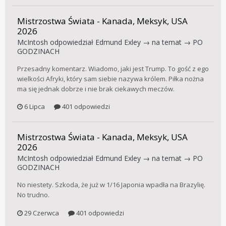
Mistrzostwa Świata - Kanada, Meksyk, USA
2026
McIntosh
odpowiedział
Edmund Exley
→ na temat →
PO
GODZINACH
Przesadny komentarz. Wiadomo, jaki jest Trump. To gość z ego
wielkości Afryki, który sam siebie nazywa królem. Piłka nożna
ma się jednak dobrze i nie brak ciekawych meczów.
6 Lipca
401 odpowiedzi
Mistrzostwa Świata - Kanada, Meksyk, USA
2026
McIntosh
odpowiedział
Edmund Exley
→ na temat →
PO
GODZINACH
No niestety. Szkoda, że już w 1/16 Japonia wpadła na Brazylię.
No trudno.
29 Czerwca
401 odpowiedzi