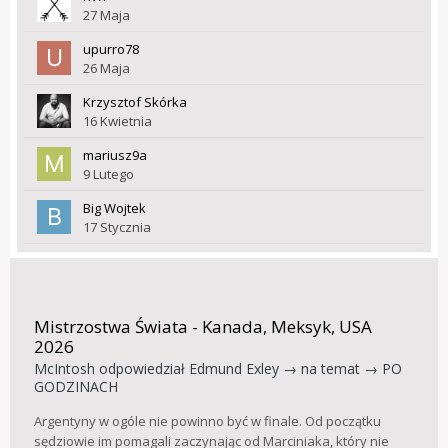
27 Maja
upurro78
26 Maja
Krzysztof Skórka
16 Kwietnia
mariusz9a
9 Lutego
Big Wojtek
17 Stycznia
Mistrzostwa Świata - Kanada, Meksyk, USA
2026
McIntosh
odpowiedział
Edmund Exley
→ na temat →
PO
GODZINACH
Argentyny w ogóle nie powinno być w finale. Od początku
sędziowie im pomagali zaczynając od Marciniaka, który nie