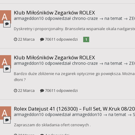
Klub Miłośników Zegarków ROLEX
armageddon10
odpowiedział
chrono-craze
→ na temat →
ZE
Dyskretny i proporcjonalny. Bransoleta wspaniale okala nadgarste
22 Marca
70611 odpowiedzi
1
Klub Miłośników Zegarków ROLEX
armageddon10
odpowiedział
chrono-craze
→ na temat →
ZE
Bardzo duże zbliżenie na zegarek optycznie go powiększa. Można z
dłoni ?
22 Marca
70611 odpowiedzi
Rolex Datejust 41 (126300) – Full Set, W.Kruk 08/2
armageddon10
odpowiedział
armageddon10
→ na temat →
Zapraszam do składania ofert cenowych .