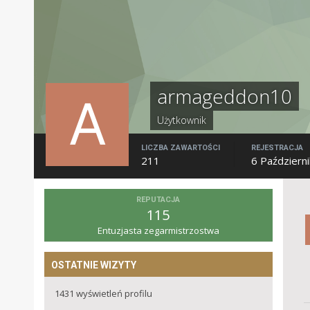
armageddon10
Użytkownik
LICZBA ZAWARTOŚCI
REJESTRACJA
211
6 Październ
REPUTACJA
115
Entuzjasta zegarmistrzostwa
OSTATNIE WIZYTY
1431 wyświetleń profilu