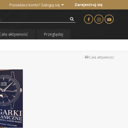
Zarejestruj się
Posiadasz konto? Zaloguj się
Cała aktywność
Przeglądaj
Cała aktywność