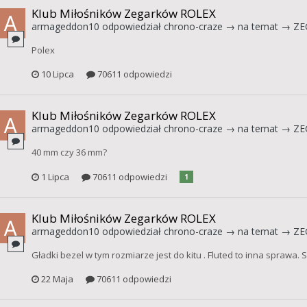
Klub Miłośników Zegarków ROLEX
armageddon10
odpowiedział
chrono-craze
→ na temat →
ZE
Polex
10 Lipca
70611 odpowiedzi
Klub Miłośników Zegarków ROLEX
armageddon10
odpowiedział
chrono-craze
→ na temat →
ZE
40 mm czy 36 mm?
1 Lipca
70611 odpowiedzi
1
Klub Miłośników Zegarków ROLEX
armageddon10
odpowiedział
chrono-craze
→ na temat →
ZE
Gładki bezel w tym rozmiarze jest do kitu . Fluted to inna sprawa.
22 Maja
70611 odpowiedzi