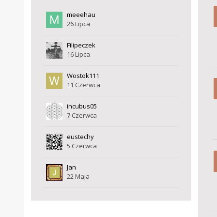
meeehau
26 Lipca
Filipeczek
16 Lipca
Wostok111
11 Czerwca
incubus05
7 Czerwca
eustechy
5 Czerwca
Jan
22 Maja