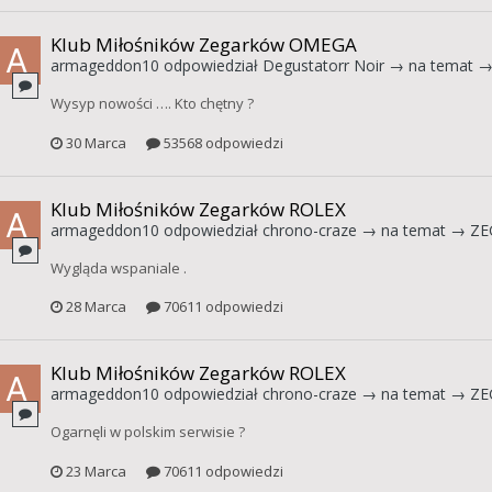
Klub Miłośników Zegarków OMEGA
armageddon10
odpowiedział
Degustatorr Noir
→ na temat 
Wysyp nowości …. Kto chętny ?
30 Marca
53568 odpowiedzi
Klub Miłośników Zegarków ROLEX
armageddon10
odpowiedział
chrono-craze
→ na temat →
ZE
Wygląda wspaniale .
28 Marca
70611 odpowiedzi
Klub Miłośników Zegarków ROLEX
armageddon10
odpowiedział
chrono-craze
→ na temat →
ZE
Ogarnęli w polskim serwisie ?
23 Marca
70611 odpowiedzi