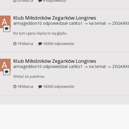
20 Marca
4 odpowiedzi
Klub Miłośników Zegarków Longines
armageddon10
odpowiedział
carlito1
→ na temat →
ZEGARKI
Na tym ujęciu lepiej to wygląda .
19 Marca
16300 odpowiedzi
Klub Miłośników Zegarków Longines
armageddon10
odpowiedział
carlito1
→ na temat →
ZEGARKI
Widać że patelnia.
18 Marca
16300 odpowiedzi