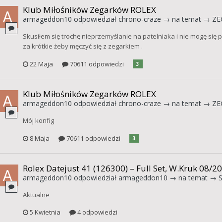
Klub Miłośników Zegarków ROLEX
armageddon10
odpowiedział
chrono-craze
→ na temat →
ZE
Skusiłem się trochę nieprzemyślanie na patelniaka i nie mogę się pr
za krótkie żeby męczyć się z zegarkiem .
22 Maja
70611 odpowiedzi
3
Klub Miłośników Zegarków ROLEX
armageddon10
odpowiedział
chrono-craze
→ na temat →
ZE
Mój konfig
8 Maja
70611 odpowiedzi
3
Rolex Datejust 41 (126300) – Full Set, W.Kruk 08/2
armageddon10
odpowiedział
armageddon10
→ na temat →
Aktualne
5 Kwietnia
4 odpowiedzi