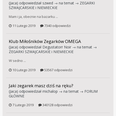
(Jaca)
odpowiedział
szwed
→ na temat →
ZEGARKI
SZWAJCARSKIE i NIEMIECKIE
Mam i ja, obecnie na bazarku ...
11 Lutego 2019
7340 odpowiedzi
Klub Miłośników Zegarków OMEGA
(Jaca)
odpowiedział
Degustatorr Noir
→ na temat →
ZEGARKI SZWAJCARSKIE i NIEMIECKIE
W sedno ...
10 Lutego 2019
53567 odpowiedzi
Jaki zegarek masz dziś na ręku?
(Jaca)
odpowiedział
michalop
→ na temat →
FORUM
GŁÓWNE
7 Lutego 2019
340128 odpowiedzi