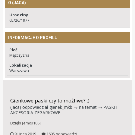
O (JACA)
Urodziny
05/26/1977
INFORMACJE O PROFILU
Płeć
Mężczyzna
Lokalizacja
Warszawa
Gienkowe paski czy to możliwe? :)
(Jaca)
odpowiedział
gienek_mkb
→ na temat →
PASKI i
AKCESORIA ZEGARKOWE
Dzięki [emoji106]
9 Lipca 2019
1605 odpowiedzi