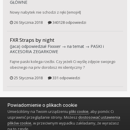
GŁÓWNE
Nowy nabytek nie schodzi z ręki [emoji4]
26 Stycznia 2018
340128 odpowiedzi
FXR Straps by night
(Jaca)
odpowiedział
Fixxxer
→ na temat →
PASKI i
AKCESORIA ZEGARKOWE
Fajne paski kolega rzeźbi. Czy jeżeli Ci wyślę zdjęcie swojego
obecnego na priv dorobisz mi identyczny ?
25 Stycznia 2018
331 odpowiedzi
Powiadomienie o plikach cookie
Język
Styl
Polityka prywatności
Kontakt
Umieściliśmy na Twoim urządzeniu
pliki cookie
, aby pomóc Ci
Klub Miłośników Zegarów i Zegarków
usprawnić przeglądanie strony. Możesz
dostosować ustawienia
Powered by Invision Community
plików cookie
, w przeciwnym wypadku zakładamy, że wyrażasz
na to zgodę.