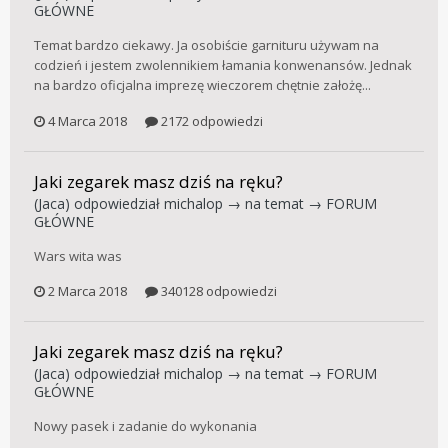
GŁÓWNE
Temat bardzo ciekawy. Ja osobiście garnituru używam na
codzień i jestem zwolennikiem łamania konwenansów. Jednak
na bardzo oficjalna imprezę wieczorem chętnie założę...
4 Marca 2018
2172 odpowiedzi
Jaki zegarek masz dziś na ręku?
(Jaca)
odpowiedział
michalop
→ na temat →
FORUM
GŁÓWNE
Wars wita was
2 Marca 2018
340128 odpowiedzi
Jaki zegarek masz dziś na ręku?
(Jaca)
odpowiedział
michalop
→ na temat →
FORUM
GŁÓWNE
Nowy pasek i zadanie do wykonania