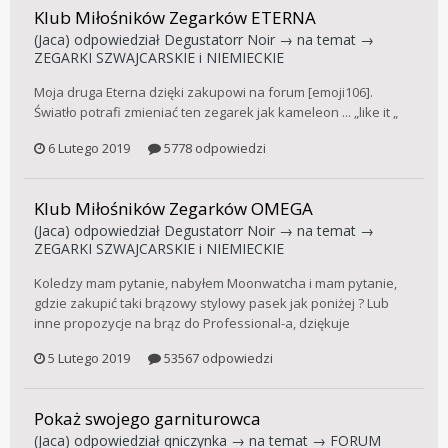
Klub Miłośników Zegarków ETERNA
(Jaca)
odpowiedział
Degustatorr Noir
→ na temat →
ZEGARKI SZWAJCARSKIE i NIEMIECKIE
Moja druga Eterna dzięki zakupowi na forum [emoji106].
Światło potrafi zmieniać ten zegarek jak kameleon ... „like it „
6 Lutego 2019
5778 odpowiedzi
Klub Miłośników Zegarków OMEGA
(Jaca)
odpowiedział
Degustatorr Noir
→ na temat →
ZEGARKI SZWAJCARSKIE i NIEMIECKIE
Koledzy mam pytanie, nabyłem Moonwatcha i mam pytanie,
gdzie zakupić taki brązowy stylowy pasek jak poniżej ? Lub
inne propozycje na brąz do Professional-a, dziękuje
5 Lutego 2019
53567 odpowiedzi
Pokaż swojego garniturowca
(Jaca)
odpowiedział
qniczynka
→ na temat →
FORUM