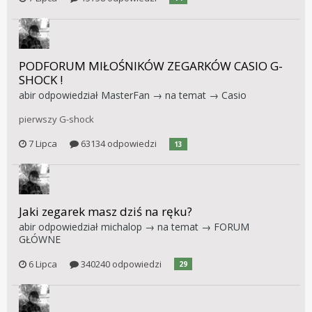
PODFORUM MIŁOŚNIKÓW ZEGARKÓW CASIO G-
SHOCK !
abir
odpowiedział
MasterFan
→ na temat →
Casio
pierwszy G-shock
7 Lipca
63134 odpowiedzi
13
Jaki zegarek masz dziś na ręku?
abir
odpowiedział
michalop
→ na temat →
FORUM
GŁÓWNE
6 Lipca
340240 odpowiedzi
29