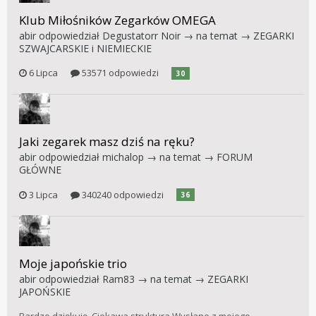
Klub Miłośników Zegarków OMEGA
abir
odpowiedział
Degustatorr Noir
→ na temat →
ZEGARKI
SZWAJCARSKIE i NIEMIECKIE
6 Lipca
53571 odpowiedzi
30
Jaki zegarek masz dziś na ręku?
abir
odpowiedział
michalop
→ na temat →
FORUM
GŁÓWNE
3 Lipca
340240 odpowiedzi
36
Moje japońskie trio
abir
odpowiedział
Ram83
→ na temat →
ZEGARKI
JAPOŃSKIE
Bardzo dziękuję. Ciekawa struktura Wysłane z mojego