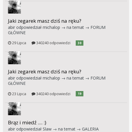
Jaki zegarek masz dziś na ręku?
abir
odpowiedział
michalop
→ na temat →
FORUM
GŁÓWNE
29 Lipca
340240 odpowiedzi
30
Jaki zegarek masz dziś na ręku?
abir
odpowiedział
michalop
→ na temat →
FORUM
GŁÓWNE
23 Lipca
340240 odpowiedzi
19
Brąz i miedź .... :)
abir
odpowiedział
Slaw
→ na temat →
GALERIA