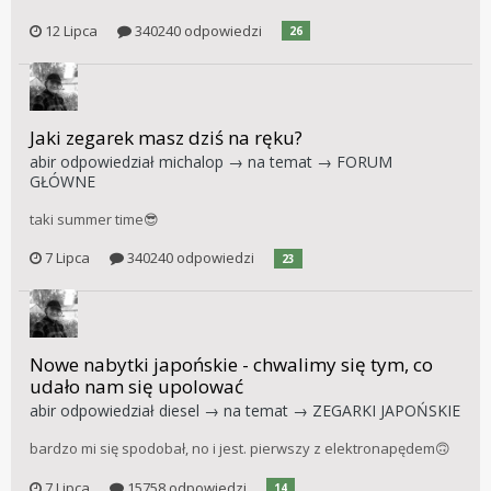
12 Lipca
340240 odpowiedzi
26
Jaki zegarek masz dziś na ręku?
abir
odpowiedział
michalop
→ na temat →
FORUM
GŁÓWNE
taki summer time😎
7 Lipca
340240 odpowiedzi
23
Nowe nabytki japońskie - chwalimy się tym, co
udało nam się upolować
abir
odpowiedział
diesel
→ na temat →
ZEGARKI JAPOŃSKIE
bardzo mi się spodobał, no i jest. pierwszy z elektronapędem🙃
7 Lipca
15758 odpowiedzi
14