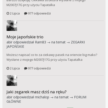
M2007J17G przy użyciu Tapatalka
2 Lipca
977 odpowiedzi
Moje japońskie trio
abir
odpowiedział
Ram83
→ na temat →
ZEGARKI
JAPOŃSKIE
Możesz napisać co to za ciekawy pasek na oriencie big mako?
Wysłane z mojego M2007J17G przy użyciu Tapatalka
2 Lipca
977 odpowiedzi
Jaki zegarek masz dziś na ręku?
abir
odpowiedział
michalop
→ na temat →
FORUM
GŁÓWNE