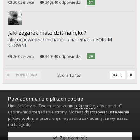
30 Czerwca
340240 odpowiedzi
37
Jaki zegarek masz dziś na ręku?
abir
odpowiedział
michalop
→ na temat →
FORUM
GŁÓWNE
26 Czerwca
340240 odpowiedzi
30
Strona 1 z 153
POPRZEDNIA
DALEJ
Powiadomienie o plikach cookie
Język
Styl
Polityka prywatności
Kontakt
Umieściliśmy na Twoim urządzeniu
pliki cookie
, aby pomóc Ci
Klub Miłośników Zegarów i Zegarków
usprawnić przeglądanie strony. Możesz
dostosować ustawienia
Powered by Invision Community
plików cookie
, w przeciwnym wypadku zakładamy, że wyrażasz
na to zgodę.
Zgadzam się.