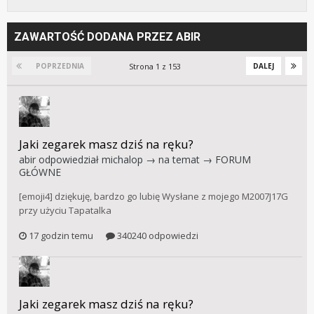
ZAWARTOŚĆ DODANA PRZEZ ABIR
Strona 1 z 153
POPRZEDNIA
DALEJ
Jaki zegarek masz dziś na ręku?
abir
odpowiedział
michalop
→ na temat →
FORUM
GŁÓWNE
[emoji4] dziękuję, bardzo go lubię Wysłane z mojego M2007J17G
przy użyciu Tapatalka
17 godzin temu
340240 odpowiedzi
Jaki zegarek masz dziś na ręku?