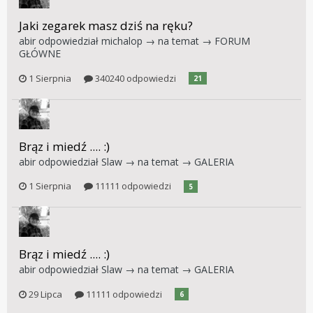
Jaki zegarek masz dziś na ręku?
abir
odpowiedział
michalop
→ na temat →
FORUM
GŁÓWNE
1 Sierpnia
340240 odpowiedzi
21
Brąz i miedź .... :)
abir
odpowiedział
Slaw
→ na temat →
GALERIA
1 Sierpnia
11111 odpowiedzi
5
Brąz i miedź .... :)
abir
odpowiedział
Slaw
→ na temat →
GALERIA
29 Lipca
11111 odpowiedzi
6