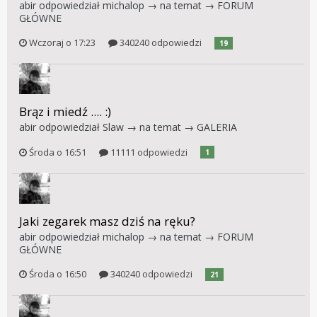
abir
odpowiedział
michalop
→ na temat →
FORUM
GŁÓWNE
Wczoraj o 17:23
340240 odpowiedzi
19
Brąz i miedź .... :)
abir
odpowiedział
Slaw
→ na temat →
GALERIA
Środa o 16:51
11111 odpowiedzi
1
Jaki zegarek masz dziś na ręku?
abir
odpowiedział
michalop
→ na temat →
FORUM
GŁÓWNE
Środa o 16:50
340240 odpowiedzi
21