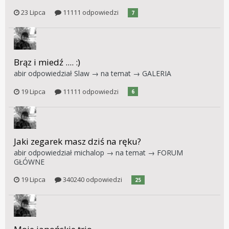
23 Lipca
11111 odpowiedzi
7
Brąz i miedź .... :)
abir
odpowiedział
Slaw
→ na temat →
GALERIA
19 Lipca
11111 odpowiedzi
6
Jaki zegarek masz dziś na ręku?
abir
odpowiedział
michalop
→ na temat →
FORUM
GŁÓWNE
19 Lipca
340240 odpowiedzi
25