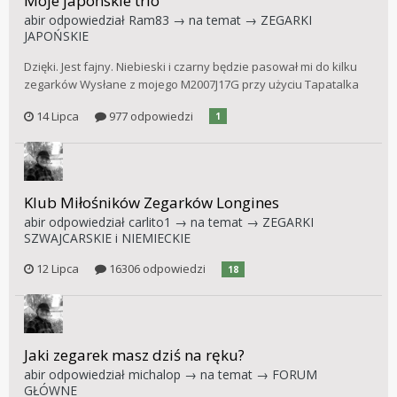
Moje japońskie trio
abir
odpowiedział
Ram83
→ na temat →
ZEGARKI
JAPOŃSKIE
Dzięki. Jest fajny. Niebieski i czarny będzie pasował mi do kilku
zegarków Wysłane z mojego M2007J17G przy użyciu Tapatalka
14 Lipca
977 odpowiedzi
1
Klub Miłośników Zegarków Longines
abir
odpowiedział
carlito1
→ na temat →
ZEGARKI
SZWAJCARSKIE i NIEMIECKIE
12 Lipca
16306 odpowiedzi
18
Jaki zegarek masz dziś na ręku?
abir
odpowiedział
michalop
→ na temat →
FORUM
GŁÓWNE