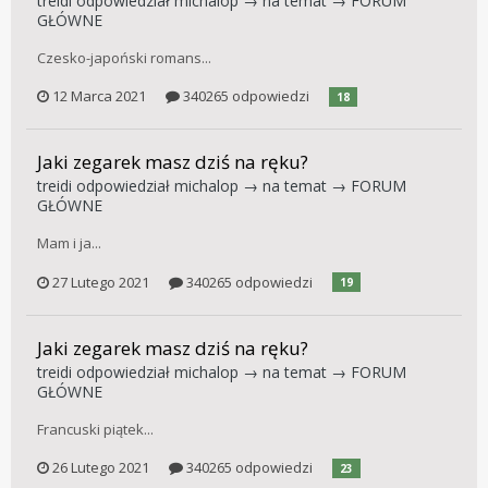
treidi
odpowiedział
michalop
→ na temat →
FORUM
GŁÓWNE
Czesko-japoński romans...
12 Marca 2021
340265 odpowiedzi
18
Jaki zegarek masz dziś na ręku?
treidi
odpowiedział
michalop
→ na temat →
FORUM
GŁÓWNE
Mam i ja...
27 Lutego 2021
340265 odpowiedzi
19
Jaki zegarek masz dziś na ręku?
treidi
odpowiedział
michalop
→ na temat →
FORUM
GŁÓWNE
Francuski piątek...
26 Lutego 2021
340265 odpowiedzi
23