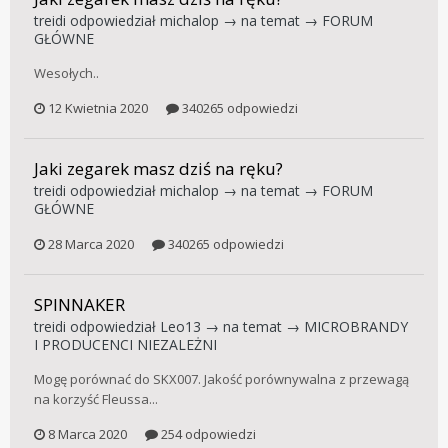
treidi
odpowiedział
michalop
→ na temat →
FORUM
GŁÓWNE
Wesołych..
12 Kwietnia 2020
340265 odpowiedzi
Jaki zegarek masz dziś na ręku?
treidi
odpowiedział
michalop
→ na temat →
FORUM
GŁÓWNE
28 Marca 2020
340265 odpowiedzi
SPINNAKER
treidi
odpowiedział
Leo13
→ na temat →
MICROBRANDY
I PRODUCENCI NIEZALEŻNI
Mogę porównać do SKX007. Jakość porównywalna z przewagą
na korzyść Fleussa...
8 Marca 2020
254 odpowiedzi