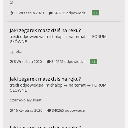
😀
11 Września 2020
340265 odpowiedzi
18
Jaki zegarek masz dziś na ręku?
treidi
odpowiedział
michalop
→ na temat →
FORUM
GŁÓWNE
Lip-ek..
8 Września 2020
340265 odpowiedzi
17
Jaki zegarek masz dziś na ręku?
treidi
odpowiedział
michalop
→ na temat →
FORUM
GŁÓWNE
Czarno-biały świat
16 Kwietnia 2020
340265 odpowiedzi
Jaki zegarek masz dziś na ręku?