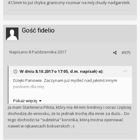
41,5mm to już chyba graniczny rozmiar na mój chudy nadgarstek.
Gość fidelio
Napisano
8 Października 2017
#975
W dniu 8.10.2017 o 17:05, d.m. napisał(-a):
Dzięki Panowie. Zaczynam już myśleć nad jakimś innym
paskiem dla niej.
Szkoda, że Alpina ogólnie nie robi mniejszych zegarków. Te
Pokaż więcej
41,5mm to już chyba graniczny rozmiar na mój chudy
Ja mam Startimera Pilota, który ma 44 mm średnicy i coraz częściej
nadgarstek.
dochodzę do wniosku, że to jednak trochę dla mnie za dużo... Do
tego dochodzi ta "subtelna" koronka, którą można operować
nawet w rękawicach bokserskich ;-)