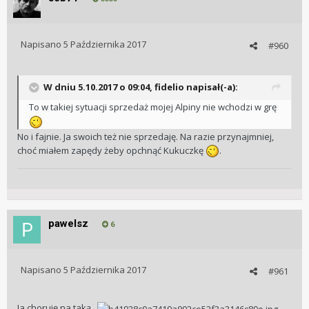
Napisano
5 Października 2017
#960
W dniu 5.10.2017 o 09:04, fidelio napisał(-a):
To w takiej sytuacji sprzedaż mojej Alpiny nie wchodzi w grę
No i fajnie. Ja swoich też nie sprzedaję. Na razie przynajmniej,
choć miałem zapędy żeby opchnąć Kukuczkę
.
pawelsz
6
Napisano
5 Października 2017
#961
Ja choruję na taką...