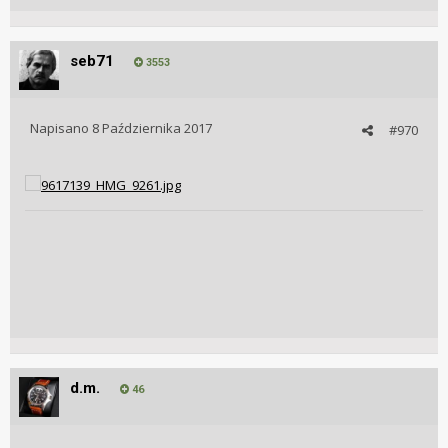
seb71
3553
Napisano
8 Października 2017
#970
d.m.
46