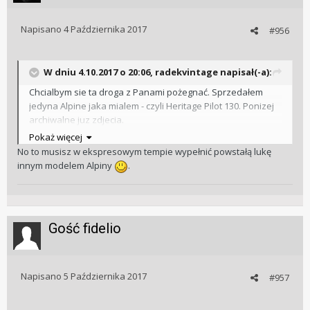
Napisano
4 Października 2017
#956
W dniu 4.10.2017 o 20:06, radekvintage napisał(-a):
Chcialbym sie ta droga z Panami pożegnać. Sprzedałem
jedyna Alpine jaka mialem - czyli Heritage Pilot 130. Ponizej
archiwalne juz zdjecia.
Pokaż więcej
No to musisz w ekspresowym tempie wypełnić powstałą lukę
innym modelem Alpiny
.
Gość fidelio
Napisano
5 Października 2017
#957