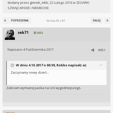
dodany przez
gienek_mkb
,
22 Lutego 2016
w
ZEGARKI
SZWAJCARSKIE i NIEMIECKIE
Strona 39 z 87
POPRZEDNIA
DALEJ
seb71
3553
Napisano
4 Października 2017
#951
W dniu 4.10.2017 o 06:59, Robbs napisał(-a):
Zaczynamy nowy dzień...
Zalecam wymianę paska na coś wygodniejszego.