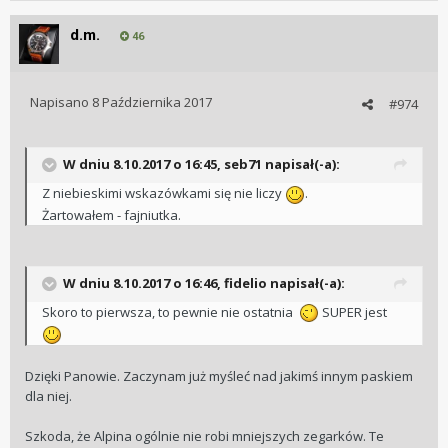
d.m.
46
Napisano
8 Października 2017
#974
W dniu 8.10.2017 o 16:45, seb71 napisał(-a):
Z niebieskimi wskazówkami się nie liczy
.
Żartowałem - fajniutka.
W dniu 8.10.2017 o 16:46, fidelio napisał(-a):
Skoro to pierwsza, to pewnie nie ostatnia
SUPER jest
Dzięki Panowie. Zaczynam już myśleć nad jakimś innym paskiem
dla niej.
Szkoda, że Alpina ogólnie nie robi mniejszych zegarków. Te