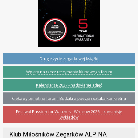
Drugie życie zegarkowej książki
Wpłaty na rzecz utrzymania klubowego forum
Kalendarze 2027 - nadsyłanie zdjęć
Ciekawy temat na forum: Budziki a poezja i sztuka konkretna
Festiwal Passion for Watches - Wrocław 2026 - transmisje
wykładów
Klub Miłośników Zegarków ALPINA