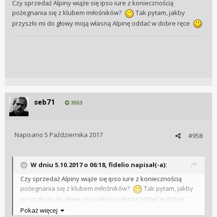
Czy sprzedaż Alpiny wiąże się ipso iure z koniecznością
pożegnania się z klubem miłośników?
Tak pytam, jakby
przyszło mi do głowy moją własną Alpinę oddać w dobre ręce
seb71
3553
Napisano
5 Października 2017
#958
W dniu 5.10.2017 o 06:18, fidelio napisał(-a):
Czy sprzedaż Alpiny wiąże się ipso iure z koniecznością
pożegnania się z klubem miłośników?
Tak pytam, jakby
przyszło mi do głowy moją własną Alpinę oddać w dobre
ręce
Pokaż więcej