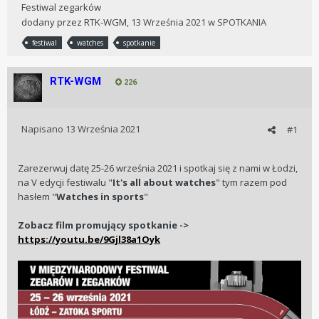
Festiwal zegarków
dodany przez
RTK-WGM
,
13 Września 2021
w
SPOTKANIA
festiwal
watches
spotkanie
RTK-WGM
226
Napisano
13 Września 2021
#1
Zarezerwuj datę 25-26 września 2021 i spotkaj się z nami w Łodzi,
na V edycji festiwalu "
It's all about watches
" tym razem pod
hasłem "
Watches in sports
"
Zobacz film promujący spotkanie ->
https://youtu.be/9Gjl38a1Oyk