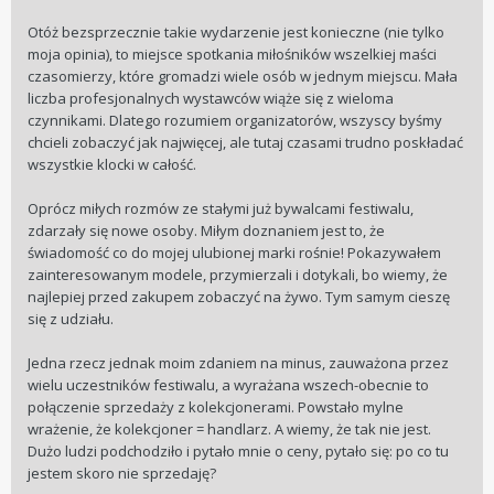
Otóż bezsprzecznie takie wydarzenie jest konieczne (nie tylko
moja opinia), to miejsce spotkania miłośników wszelkiej maści
czasomierzy, które gromadzi wiele osób w jednym miejscu. Mała
liczba profesjonalnych wystawców wiąże się z wieloma
czynnikami. Dlatego rozumiem organizatorów, wszyscy byśmy
chcieli zobaczyć jak najwięcej, ale tutaj czasami trudno poskładać
wszystkie klocki w całość.
Oprócz miłych rozmów ze stałymi już bywalcami festiwalu,
zdarzały się nowe osoby. Miłym doznaniem jest to, że
świadomość co do mojej ulubionej marki rośnie! Pokazywałem
zainteresowanym modele, przymierzali i dotykali, bo wiemy, że
najlepiej przed zakupem zobaczyć na żywo. Tym samym cieszę
się z udziału.
Jedna rzecz jednak moim zdaniem na minus, zauważona przez
wielu uczestników festiwalu, a wyrażana wszech-obecnie to
połączenie sprzedaży z kolekcjonerami. Powstało mylne
wrażenie, że kolekcjoner = handlarz. A wiemy, że tak nie jest.
Dużo ludzi podchodziło i pytało mnie o ceny, pytało się: po co tu
jestem skoro nie sprzedaję?