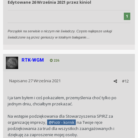
Edytowane
26 Września 2021
przez kiniol
(niestety z 2018r),
gdzie organizatorzy skladaja p;odziekowania m. inn. p.
1
Tomaszowi Borkowy
(Borkowemu? nie wiem jak to nazwisko sie odmienia)
Porządek na serwisie o niczym nie świadczy. Często najlepsze usługi
https://se-pdf.s3.amazonaws.com/pdf/3252/1.pdf
świadczone są przez geniuszy w totalnym bałaganie…
RTK-WGM
226
Napisano
27 Września 2021
#12
I ja tam byłem i coś pokazałem, przemyślenia choć tylko po
jednym dniu, chciałbym przekazać.
Na wstępie podziękowania dla Stowarzyszenia SPIRZ za
organizację imprezy,
na Twoje ręce
@Piotr - kornik
podziękowania za trud dla wszystkich zaangażowanych i
dziękuję za zaproszenie mojej osoby.