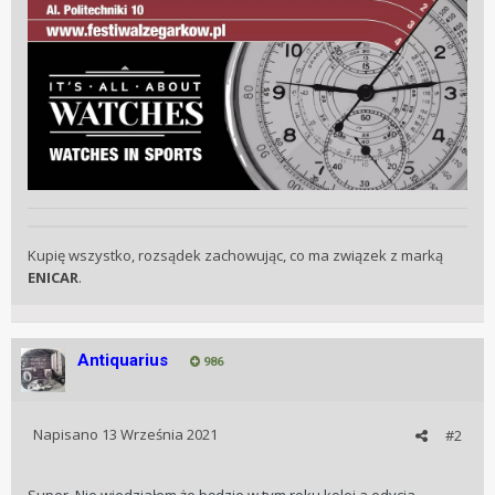
Kupię wszystko, rozsądek zachowując, co ma związek z marką
ENICAR
.
Antiquarius
986
Napisano
13 Września 2021
#2
Super. Nie wiedziałem że będzie w tym roku kolej a edycja.