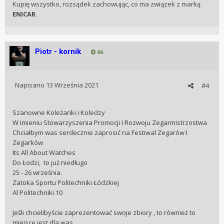
Kupię wszystko, rozsądek zachowując, co ma związek z marką
ENICAR
.
Piotr - kornik
66
Napisano
13 Września 2021
#4
Szanowne Koleżanki i Koledzy
W imieniu Stowarzyszenia Promocji I Rozwoju Zegarmistrzostwa
Chciałbym was serdecznie zaprosić na Festiwal Zegarów I
Zegarków
Its All About Watches
Do Łodzi, to już niedługo
25 - 26 września.
Zatoka Sportu Politechniki Łódzkiej
Al Politechniki 10
Jeśli chcielibyście zaprezentować swoje zbiory , to również to
miejsce jest dla was.