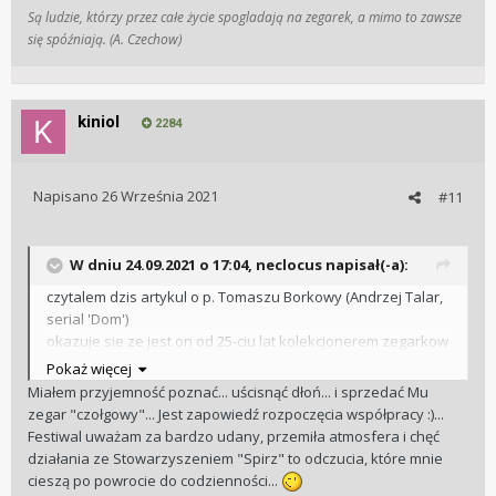
Są ludzie, którzy przez całe życie spogladają na zegarek, a mimo to zawsze
się spóźniają. (A. Czechow)
kiniol
2284
Napisano
26 Września 2021
#11
W dniu 24.09.2021 o 17:04,
neclocus
napisał(-a):
czytalem dzis artykul o p. Tomaszu Borkowy (Andrzej Talar,
serial 'Dom')
okazuje sie ze jest on od 25-ciu lat kolekcjonerem zegarkow
mechanicznych
Pokaż więcej
i we wspolpracy z zaprzyjaznionym zegarmistrzem Colin'em
Miałem przyjemność poznać... uścisnąć dłoń... i sprzedać Mu
Graham'em
zegar "czołgowy"... Jest zapowiedź rozpoczęcia współpracy
:)...
ruchomil mikrobrand Scotland Watch Company ktorego
Festiwal uważam za bardzo udany, przemiła atmosfera i chęć
pierwsza kolekcje
działania ze Stowarzyszeniem "Spirz" to odczucia, które mnie
przedstawia na lodzkim festiwalu
cieszą po powrocie do codzienności...
przy okazji znalazlem taki PDF zwiazany z wydarzeniem