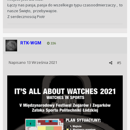
Łączy nas pasja, pasja do wszelkiego typu czasoodmierzaczy , to
nasze Święto, przebywajcie.
Z serdecznoscią Piotr
RTK-WGM
226
Napisano
13 Września 2021
#5