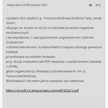
Napisano
24 Września 2021
#10
czytalem dzis artykul o p. Tomaszu Borkowy (Andrzej Talar, serial
'Dom')
okazuje sie ze jest on od 25-ciu lat kolekcjonerem zegarkow
mechanicznych
i we wspolpracy z zaprzyjaznionym zegarmistrzem Colin'em
Graham'em
ruchomil mikrobrand Scotland Watch Company ktorego pierwsza
kolekcje
przedstawia na lodzkim festiwalu
przy okazji znalazlem taki PDF zwiazany z wydarzeniem (niestety
z 2018r),
gdzie organizatorzy skladaja p;odziekowania m. inn. p.
Tomaszowi Borkowy
(Borkowemu? nie wiem jak to nazwisko sie odmienia)
https://se-pdf.s3.amazonaws.com/pdf/3252/1.pdf