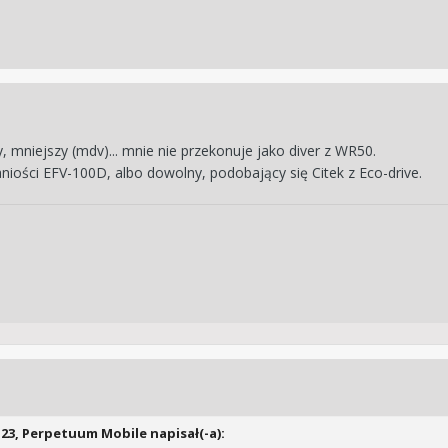
, mniejszy (mdv)... mnie nie przekonuje jako diver z WR50.
aniości EFV-100D, albo dowolny, podobający się Citek z Eco-drive.
:23,
Perpetuum Mobile
napisał(-a):