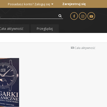
Zarejestruj się
Posiadasz konto? Zaloguj się
Cała aktywność
Przeglądaj
Cała aktywność