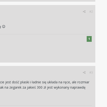
#2
ją
😉
1
#3
jest dość płaski i ładnie się układa na ręce, ale rozmiar
jak na zegarek za jakieś 300 zł jest wykonany naprawdę