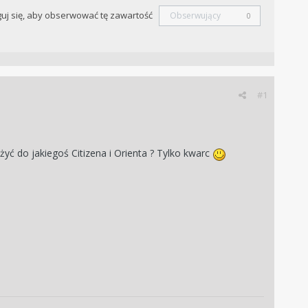
uj się, aby obserwować tę zawartość
Obserwujący
0
#1
yć do jakiegoś Citizena i Orienta ? Tylko kwarc