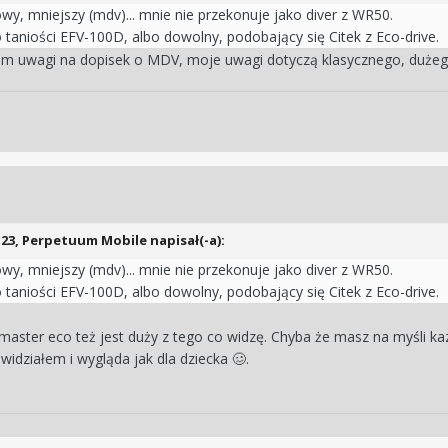
owy, mniejszy (mdv)... mnie nie przekonuje jako diver z WR50.
 taniości EFV-100D, albo dowolny, podobający się Citek z Eco-drive.
iłem uwagi na dopisek o MDV, moje uwagi dotyczą klasycznego, duże
:23,
Perpetuum Mobile
napisał(-a):
owy, mniejszy (mdv)... mnie nie przekonuje jako diver z WR50.
 taniości EFV-100D, albo dowolny, podobający się Citek z Eco-drive.
omaster eco też jest duży z tego co widzę. Chyba że masz na myśli kazd
widziałem i wygląda jak dla dziecka
.
🥴