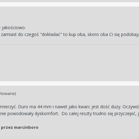
e jakościowo.
 zamiast do czegoś "dokładać" to kup oba, skoro oba Ci się podoba
ytowane)
ierzyć. Duro ma 44 mm i nawet jako kwarc jest dość duży. Oczywiście 
mnie powodowały dyskomfort. Do całej reszty trudno się przyczepić, 
przez marcinboro