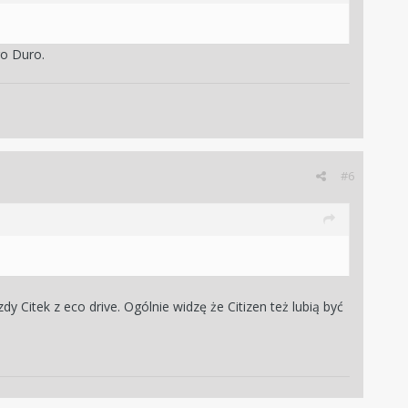
go Duro.
#6
y Citek z eco drive. Ogólnie widzę że Citizen też lubią być