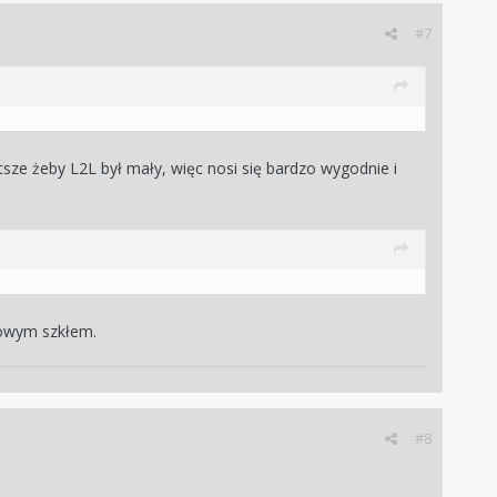
#7
tsze żeby L2L był mały, więc nosi się bardzo wygodnie i
irowym szkłem.
#8