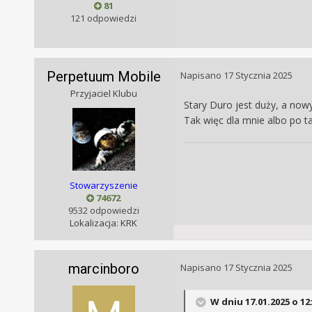
81
121 odpowiedzi
Perpetuum Mobile
Napisano
17 Stycznia 2025
Przyjaciel Klubu
Stary Duro jest duży, a nowy
Tak więc dla mnie albo po t
Stowarzyszenie
74672
9532 odpowiedzi
Lokalizacja: KRK
marcinboro
Napisano
17 Stycznia 2025
W dniu 17.01.2025 o 12