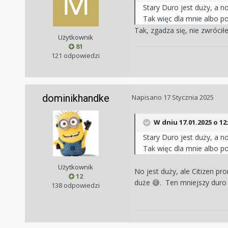
Stary Duro jest duży, a n
Tak więc dla mnie albo po
Tak, zgadza się, nie zwróc
Użytkownik
81
121 odpowiedzi
dominikhandke
Napisano
17 Stycznia 2025
W dniu 17.01.2025 o 12
Stary Duro jest duży, a n
Tak więc dla mnie albo po
Użytkownik
No jest duży, ale Citizen pr
12
duże
. Ten mniejszy duro 
😅
138 odpowiedzi