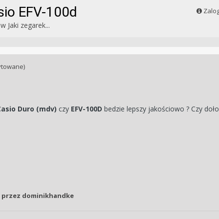
sio EFV-100d
Zalog
w
Jaki zegarek...
ytowane)
Casio Duro (mdv)
czy
EFV-100D
bedzie lepszy jakościowo ? Czy dołoż
przez dominikhandke