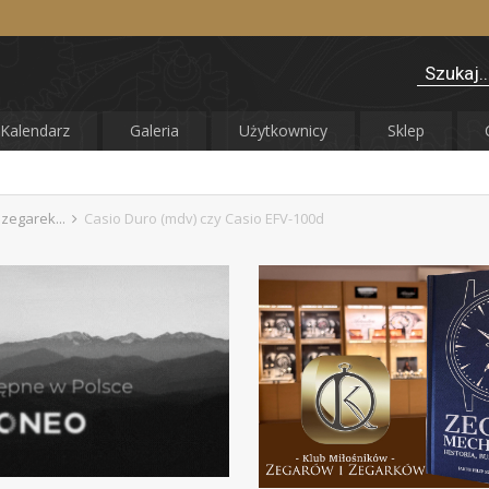
Kalendarz
Galeria
Użytkownicy
Sklep
 zegarek...
Casio Duro (mdv) czy Casio EFV-100d