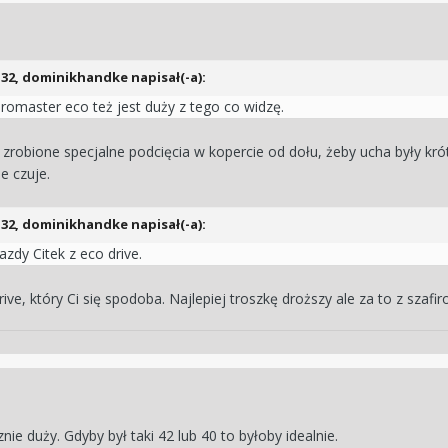
:32,
dominikhandke
napisał(-a):
 promaster eco też jest duży z tego co widzę.
 zrobione specjalne podcięcia w kopercie od dołu, żeby ucha były kró
e czuje.
:32,
dominikhandke
napisał(-a):
zdy Citek z eco drive.
ve, który Ci się spodoba. Najlepiej troszkę droższy ale za to z szaf
znie duży. Gdyby był taki 42 lub 40 to byłoby idealnie.