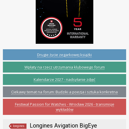
Drugie życie zegarkowej książki
Wpłaty na rzecz utrzymania klubowego forum
Kalendarze 2027 - nadsyłanie zdjęć
Ciekawy temat na forum: Budziki a poezja i sztuka konkretna
Festiwal Passion for Watches - Wrocław 2026 - transmisje
wykładów
Longines Avigation BigEye
longines