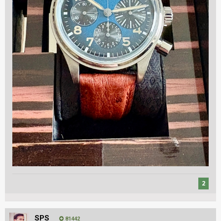
2
SPS
81442