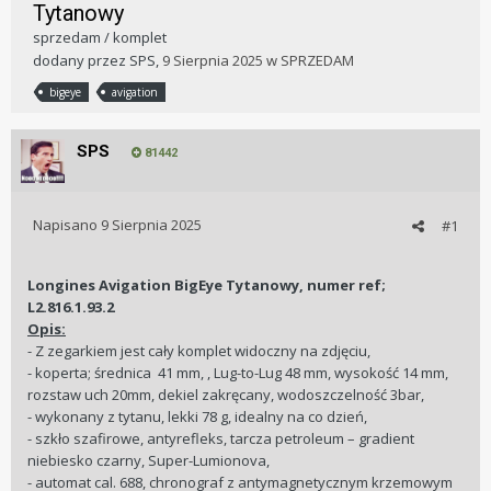
Tytanowy
sprzedam / komplet
dodany przez
SPS
,
9 Sierpnia 2025
w
SPRZEDAM
bigeye
avigation
SPS
81442
Napisano
9 Sierpnia 2025
#1
Longines Avigation BigEye Tytanowy, numer ref;
L2.816.1.93.2
Opis:
- Z zegarkiem jest cały komplet widoczny na zdjęciu,
- koperta; średnica 41 mm, , Lug-to-Lug 48 mm, wysokość 14 mm,
rozstaw uch 20mm, dekiel zakręcany, wodoszczelność 3bar,
- wykonany z tytanu, lekki 78 g, idealny na co dzień,
- szkło szafirowe, antyrefleks, tarcza petroleum – gradient
niebiesko czarny, Super-Lumionova,
- automat cal. 688, chronograf z antymagnetycznym krzemowym