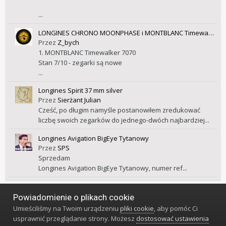
...
LONGINES CHRONO MOONPHASE i MONTBLANC Timewalker 7070
Przez
Z_bych
1. MONTBLANC Timewalker 7070
Stan 7/10 - zegarki są nowe
...
Longines Spirit 37 mm silver
Przez
Sierżant Julian
Cześć, po długim namyśle postanowiłem zredukować
liczbę swoich zegarków do jednego-dwóch najbardziej...
Longines Avigation BigEye Tytanowy
Przez
SPS
Sprzedam
Longines Avigation BigEye Tytanowy, numer ref...
Powiadomienie o plikach cookie
Język
Styl
Polityka prywatności
Kontakt
Umieściliśmy na Twoim urządzeniu
pliki cookie
, aby pomóc Ci
Klub Miłośników Zegarów i Zegarków
usprawnić przeglądanie strony. Możesz
dostosować ustawienia
Powered by Invision Community