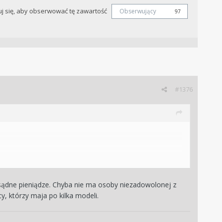
j się, aby obserwować tę zawartość
Obserwujący
97
#1376
ozsądne pieniądze. Chyba nie ma osoby niezadowolonej z
y, którzy maja po kilka modeli.