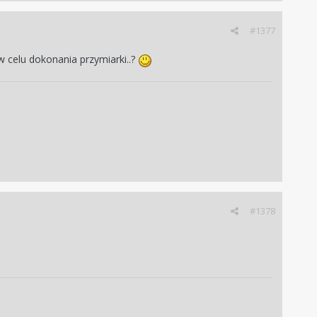
#1377
w celu dokonania przymiarki..?
#1378