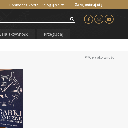
Zarejestruj się
Posiadasz konto? Zaloguj się
Cała aktywność
Przeglądaj
Cała aktywność