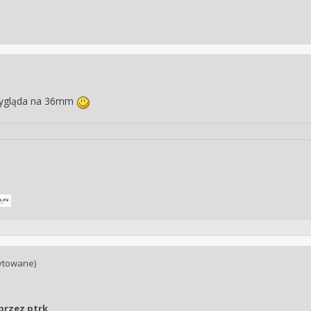
e wygląda na 36mm
ytowane)
przez ptrk