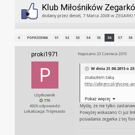
Klub Miłośników Zegark
dodany przez
diesel
,
7 Marca 2008
w
ZEGARKI 
51
52
53
54
55
56
57
58
POPRZEDNIA
proki1971
Napisano
23 Czerwca 2015
W dniu 21.06.2015 o 23
znalazłem taką
http://allegro.pl/glycine
Użytkownik
warto się zastanawiać ?
Pokaż więcej
770
Myślę, że nie tylko zastanaw
4926 odpowiedzi
Lokalizacja: Trójmiasto
Powyżej wskazano Ci już lin
posiadania zegarka z tej for