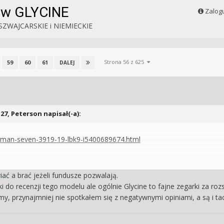
ów GLYCINE
Zalogu
SZWAJCARSKIE i NIEMIECKIE
Strona 56 z 625
59
60
61
DALEJ
:27, Peterson napisał(-a):
-airman-seven-3919-19-lbk9-i5400689674.html
iać a brać jeżeli fundusze pozwalają.
ki do recenzji tego modelu ale ogólnie Glycine to fajne zegarki za r
my, przynajmniej nie spotkałem się z negatywnymi opiniami, a są i tac