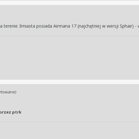
 terenie 3miasta posiada Airmana 17 (najchętniej w wersji Sphair) - 
ytowane)
przez ptrk