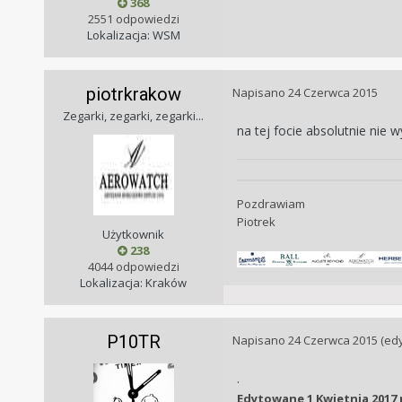
368
2551 odpowiedzi
Lokalizacja: WSM
piotrkrakow
Napisano
24 Czerwca 2015
Zegarki, zegarki, zegarki...
na tej focie absolutnie ni
Pozdrawiam
Piotrek
Użytkownik
238
4044 odpowiedzi
Lokalizacja: Kraków
P10TR
Napisano
24 Czerwca 2015
(ed
.
Edytowane
1 Kwietnia 2017