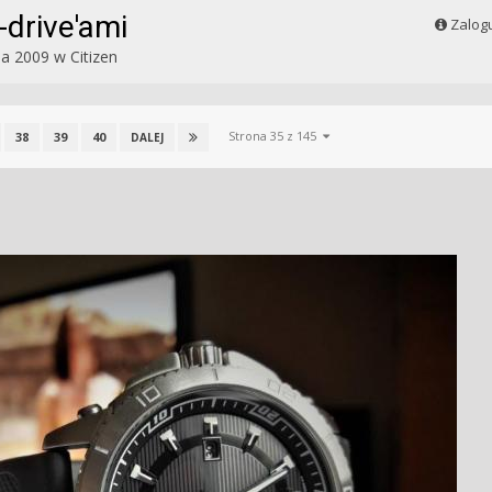
drive'ami
Zalogu
da 2009
w
Citizen
Strona 35 z 145
38
39
40
DALEJ