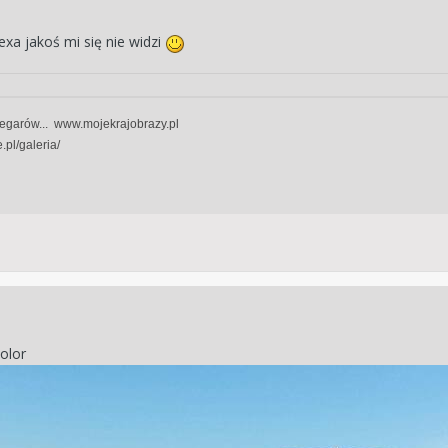
xa jakoś mi się nie widzi
zegarów... www.mojekrajobrazy.pl
.pl/galeria/
olor