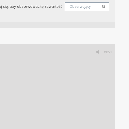
j się, aby obserwować tę zawartość
Obserwujący
78
#851