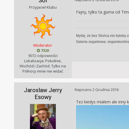
Sol
Przyjaciel Klubu
Fajny, tylko ta guma od Time
Myślę, że bez Słońca nie byłoby 
Galeria zegarkowa:
zegarekonline
Moderator
7320
9072 odpowiedzi
Lokalizacja: Południe,
Wschód i Zachód. Tylko na
Północy mnie nie widać
Jaroslaw Jerry
Napisano
2 Grudnia 2016
Esowy
Tez kiedys mialem ale inny k