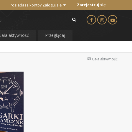
Zarejestruj się
Posiadasz konto? Zaloguj się
Cała aktywność
Przeglądaj
Cała aktywność