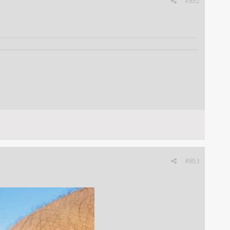
#852
#853