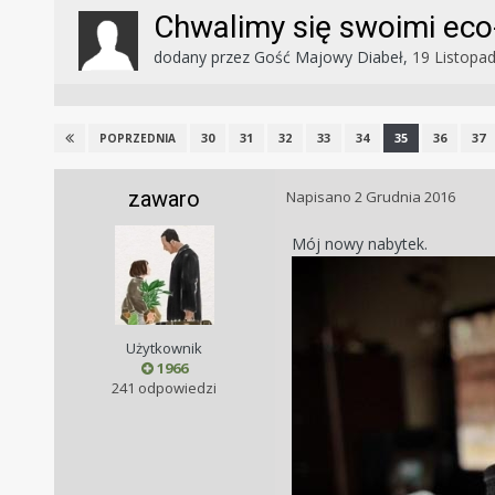
Chwalimy się swoimi eco-
dodany przez
Gość Majowy Diabeł
,
19 Listopa
30
31
32
33
34
35
36
37
POPRZEDNIA
zawaro
Napisano
2 Grudnia 2016
Mój nowy nabytek.
Użytkownik
1966
241 odpowiedzi