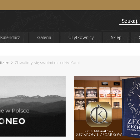
Kalendarz
Galeria
Użytkownicy
Sklep
itizen
Chwalimy się swoimi eco-drive'ami