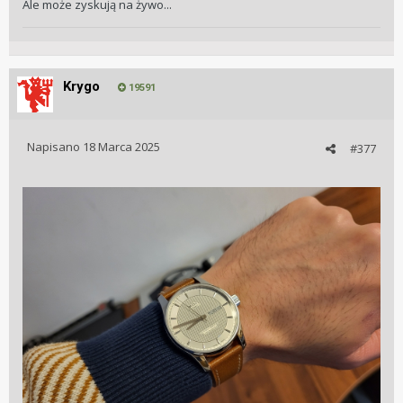
Ale może zyskują na żywo...
Krygo
19591
Napisano
18 Marca 2025
#377
Zdjęcie kradzione z Uhrforum, autor - Terrier