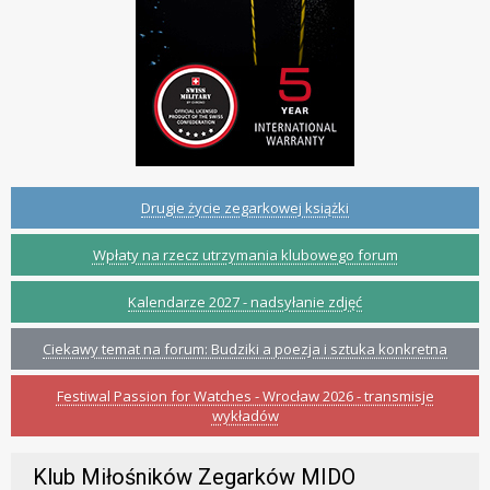
Drugie życie zegarkowej książki
Wpłaty na rzecz utrzymania klubowego forum
Kalendarze 2027 - nadsyłanie zdjęć
Ciekawy temat na forum: Budziki a poezja i sztuka konkretna
Festiwal Passion for Watches - Wrocław 2026 - transmisje
wykładów
Klub Miłośników Zegarków MIDO