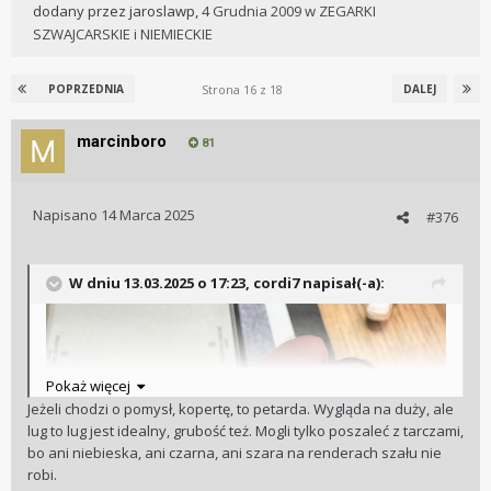
dodany przez
jaroslawp
,
4 Grudnia 2009
w
ZEGARKI
SZWAJCARSKIE i NIEMIECKIE
Strona 16 z 18
POPRZEDNIA
DALEJ
marcinboro
81
Napisano
14 Marca 2025
#376
W dniu 13.03.2025 o 17:23,
cordi7
napisał(-a):
Pokaż więcej
Jeżeli chodzi o pomysł, kopertę, to petarda. Wygląda na duży, ale
lug to lug jest idealny, grubość też. Mogli tylko poszaleć z tarczami,
bo ani niebieska, ani czarna, ani szara na renderach szału nie
robi.