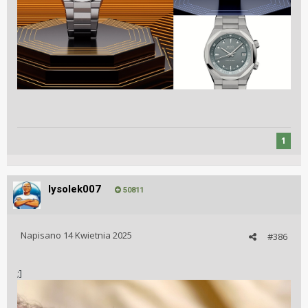
1
lysolek007
50811
Napisano
14 Kwietnia 2025
#386
;]