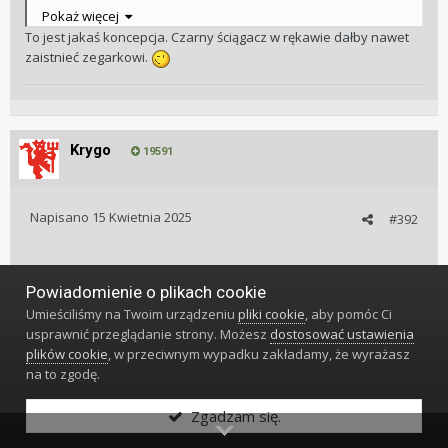
Pokaż więcej
To jest jakaś koncepcja. Czarny ściągacz w rękawie dałby nawet
zaistnieć zegarkowi.
Krygo
19591
Napisano
15 Kwietnia 2025
#392
Bardzo fajny, ale... W dziennym świetle
Powiadomienie o plikach cookie
Umieściliśmy na Twoim urządzeniu
pliki cookie
, aby pomóc Ci
1
usprawnić przeglądanie strony. Możesz
dostosować ustawienia
plików cookie
, w przeciwnym wypadku zakładamy, że wyrażasz
na to zgodę.
Zgadzam się.