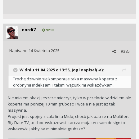
cordi7
9239
Napisano
14 Kwietnia 2025
#385
W dniu 11.04.2025 o 13:55,
Jogi
napisał(-a):
Trochę dziwnie się komponuje taka masywna koperta z
drobnymi indeksami i takimi wąziutkimi wskazówkami.
Nie mialem okazji jeszcze mierzyc, tylko w przelocie widzialem ale
koperta ma ponizej 10 mm grubosci i wcale nie jest az tak
masywna.
Projekt jest spojny z cala linia Mido, chocb jak patrze na Multifort
Big Date TV, to choc wskazowki i tarcza maja ten sam design to
wskazowki jakby sa minimalnie grubsze?