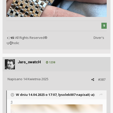
9
All Rights Reserved® Diver's
👉
📸
holic
🤿
⌚
Jaro_swatcH
1238
Napisano
14 Kwietnia 2025
#387
W dniu 14.04.2025 o 17:07,
lysolek007
napisał(-a):
;]