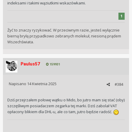
indeksami i takimi wąziutkimi wskazówkami.
1
Żyć to znaczy ryzykować. W przeciwnym razie, jesteś wyłącznie
bierną bryłą przypadkowo zebranych molekuł, niesioną prądem
Wszechświata.
Paulus57
159931
Napisano
14 Kwietnia 2025
#384
Dziś przejrzałem połowę wątku o Mido, bo jutro mam się stać (oby)
szczęśliwym posiadaczem zegarka tej marki. Dziś zabolał VAT
opłacony blikiem dla DHL-u, ale co tam, jutro będzie radość.