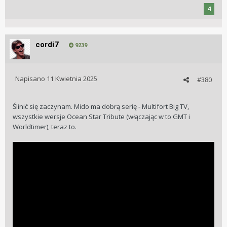
4
cordi7
9239
Napisano
11 Kwietnia 2025
#380
Ślinić się zaczynam. Mido ma dobrą serię - Multifort Big TV,
wszystkie wersje Ocean Star Tribute (włączając w to GMT i
Worldtimer), teraz to.