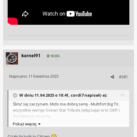
kornel91
95255
Napisano
11 Kwietnia 2025
#381
W dniu 11.04.2025 o 10:41,
cordi7
napisał(-a):
Ślinić się zaczynam. Mido ma dobrą serię - Multifort Big TV,
wszystkie wersje Ocean Star Tribute (włączając w to GMT i
Worldtimer), teraz to.
Pokaż więcej
O taki brzydszy Citizen