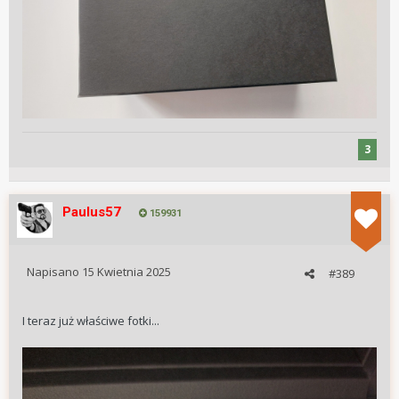
3
Paulus57
159931
Napisano
15 Kwietnia 2025
#389
I teraz już właściwe fotki...