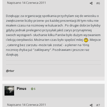
Napisano
14 Czerwca 2011
#6
Dziękując za organizację spotkania przychylam się do wniosku o
zwiększenie liczby przerw- po każdej prezentacji.W tym roku nie
miałem czasu na rozmowy w kuluarach . Po drugie dobrze byłoby
gdyby jednak prelegenci przysyłali jakiś zarys przynajmniej
swoich wystąpień- słuchanie kilku Panów było dużym wyzwaniem
i lekcją cierpliwości. Można ten czas było spędzić milej
. Miejsce
, catering bez zarzutu -może tak zostać - a plener na 10-tą
rocznicę chyba już "zaklepany". Pozdrawiam i jeszcze raz
dziękuję.
@rtur
Pinus
5
Napisano
14 Czerwca 2011
#7