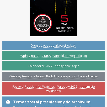
Drugie życie zegarkowej książki
Wpłaty na rzecz utrzymania klubowego forum
Kalendarze 2027 - nadsyłanie zdjęć
Ciekawy temat na forum: Budziki a poezja i sztuka konkretna
Festiwal Passion for Watches - Wrocław 2026 - transmisje
wykładów
Temat został przeniesiony do archiwum