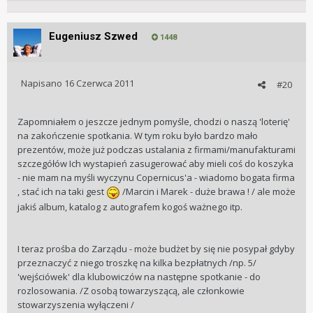
Eugeniusz Szwed
1448
Napisano
16 Czerwca 2011
#20
Zapomniałem o jeszcze jednym pomyśle, chodzi o naszą 'loterię'
na zakończenie spotkania. W tym roku było bardzo mało
prezentów, może już podczas ustalania z firmami/manufakturami
szczegółów Ich wystapień zasugerować aby mieli coś do koszyka
- nie mam na myśli wyczynu Copernicus'a - wiadomo bogata firma
, stać ich na taki gest
/Marcin i Marek - duże brawa ! / ale może
jakiś album, katalog z autografem kogoś ważnego itp.
I teraz prośba do Zarządu - może budżet by się nie posypał gdyby
przeznaczyć z niego troszkę na kilka bezpłatnych /np. 5/
'wejściówek' dla klubowiczów na następne spotkanie - do
rozlosowania. /Z osobą towarzyszącą, ale członkowie
stowarzyszenia wyłączeni /