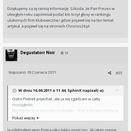
Dziękujemy za tę cenną informację. Szkoda, że Pan Prezes w
ubiegłym roku zapomniał podać kto liczył głosy w rankingu
ulubionych firm klubowiczów i gdzie pojawił się na ten temat
artykuł, a pojawił się na stronach Chronos24.pl
Degustatorr Noir
13
Napisano
18 Czerwca 2011
#25
W dniu 16.06.2011 o 11:44, SphinX napisał(-a):
Ostro Piotrek pojechał...ale ja się zgadzam w całej
rozciągłości.
Niedobrze to w tym roku wyglądało - choć z drugiej strony ja
rozumiem (albo chociaż staram się rozumieć), że nie każdy
Pokaż więcej
może mieć ochotę spędzać czas i rozmawiać z każdym.
Ja odebrałem wpis Piotra jako lekko ironiczny...W jakim sensie