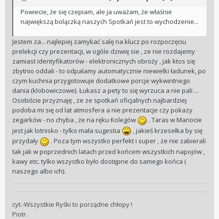
Powiecie, że się czepiam, ale ja uważam, że właśnie
największą bolączką naszych Spotkań jest to wychodzenie...
Jestem za... najlepiej zamykać salę na klucz po rozpoczęciu
prelekcji czy prezentacji, w ogóle dziwię sie , ze nie rozdajemy
zamiast identyfikatorów - elektronicznych obroży , jak ktos się
zbytnio oddali - to odpalamy automatycznie niewielki ładunek, po
czym kuchnia przygotowuje dodatkowe porcje wykwintnego
dania (klobowiczowe). Łukasz a pety to się wyrzuca a nie pali ...
Osobiście przyznaję , ze ze spotkań oficjalnych najbardziej
podoba mi się od lat atmosfera a nie prezentacje czy pokazy
zegarków - no chyba , że na ręku Kolegów
. Taras w Mariocie
jest jak lotnisko - tylko mała sugestia
, jakieś krzesełka by się
przydały
. Poza tym wszystko perfekt i super , ze nie zabierali
tak jak w poprzednich latach przed końcem wszystkich napojów ,
kawy etc. tylko wszystko było dostępne do samego końca (
naszego albo ich).
cyt.-Wszystkie Ryśki to porządne chłopy !
Piotr.