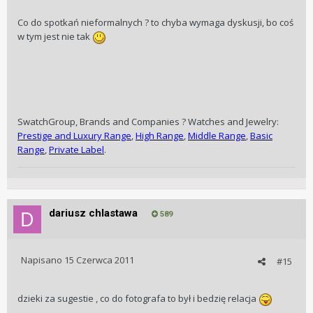
Co do spotkań nieformalnych ? to chyba wymaga dyskusji, bo coś
w tym jest nie tak
SwatchGroup, Brands and Companies ? Watches and Jewelry:
Prestige and Luxury Range
,
High Range
,
Middle Range
,
Basic
Range
,
Private Label
.
dariusz chlastawa
589
Napisano
15 Czerwca 2011
#15
dzieki za sugestie , co do fotografa to był i bedzię relacja