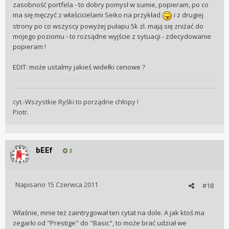
Range
,
Basic Range
,
Private Label
.
zasobność portfela - to dobry pomysł w sumie, popieram, po co
ma się męczyć z właścicielami Seiko na przykład
i z drugiej
strony po co wszyscy powyżej pułapu 5k zl. mają się zniżać do
mojego poziomu - to rozsądne wyjście z sytuacji - zdecydowanie
popieram !
EDIT: może ustalmy jakieś widełki cenowe ?
cyt.-Wszystkie Ryśki to porządne chłopy !
Piotr.
bEEf
3
Napisano
15 Czerwca 2011
#18
Właśnie, mnie też zaintrygował ten cytat na dole. A jak ktoś ma
zegarki od "Prestige" do "Basic", to może brać udział we