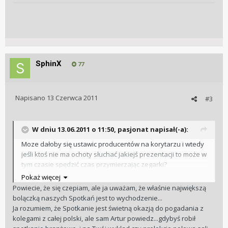
SphinX
77
Napisano
13 Czerwca 2011
#3
W dniu 13.06.2011 o 11:50, pasjonat napisał(-a):
Moze dałoby się ustawic producentów na korytarzu i wtedy
jeśli ktoś nie ma ochoty słuchać jakiejś prezentacji to może w
tym czasie spędzić czas przymierzając zegarki?
Reszta OK
Pokaż więcej
Powiecie, że się czepiam, ale ja uważam, że właśnie największą
bolączką naszych Spotkań jest to wychodzenie...
Ja rozumiem, że Spotkanie jest świetną okazją do pogadania z
kolegami z całej polski, ale sam Artur powiedz...gdybyś robił