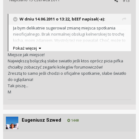
#13
W dniu 14.06.2011 o 13:22, bEEf napisał(-a):
Ja bym delikatnie sugerował zmianę miejsca spotkania
nieoficjalnego. Brak normalnej obsługi kelnerskiej to trochę
kicha, moim zdaniem. Wystrój też nie powalał. Choć, może to
miejsce ma jakieś inne zalety, o których nie wiem, będąc tam
Pokaż więcej
pierwszy raz. No ok, stek z grilla był niezły ;-)
Miejsce jak miejsce!
Największą bolączką słabe swiatło jeśli ktos oprócz picia pifka
chciałby zobaczyć zegarki kolegów forumowiczów!
Zresztą to samo jeśli chodzi o oficjalne spotkanie, słabe światło
do oglądania!
Tak piszę...
M
Eugeniusz Szwed
1448