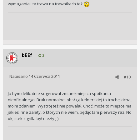
wymagania i ta trawa na trawnikach też
bEEf
3
Napisano
14 Czerwca 2011
#10
Ja bym delikatnie sugerował zmianę miejsca spotkania
nieoficjalnego. Brak normalnej obsługi kelnerskiej to trochę kicha,
moim zdaniem. Wystrój też nie powalał. Choć, może to miejsce ma
jakieś inne zalety, o których nie wiem, będąc tam pierwszy raz. No
ok, stek z grilla był niezły ;-)