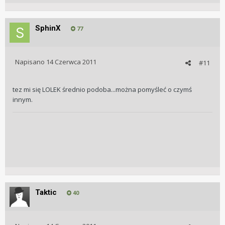
SphinX
77
Napisano
14 Czerwca 2011
#11
tez mi się LOLEK średnio podoba...można pomyśleć o czymś
innym.
Taktic
40