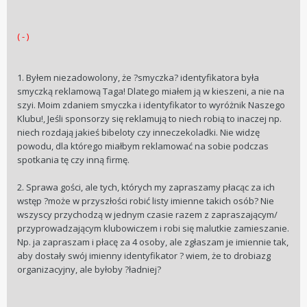
( - )
1. Byłem niezadowolony, że ?smyczka? identyfikatora była
smyczką reklamową Taga! Dlatego miałem ją w kieszeni, a nie na
szyi. Moim zdaniem smyczka i identyfikator to wyróżnik Naszego
Klubu!, Jeśli sponsorzy się reklamują to niech robią to inaczej np.
niech rozdają jakieś bibeloty czy inneczekoladki. Nie widzę
powodu, dla którego miałbym reklamować na sobie podczas
spotkania tę czy inną firmę.
2. Sprawa gości, ale tych, których my zapraszamy płacąc za ich
wstęp ?może w przyszłości robić listy imienne takich osób? Nie
wszyscy przychodzą w jednym czasie razem z zapraszającym/
przyprowadzającym klubowiczem i robi się malutkie zamieszanie.
Np. ja zapraszam i płacę za 4 osoby, ale zgłaszam je imiennie tak,
aby dostały swój imienny identyfikator ? wiem, że to drobiazg
organizacyjny, ale byłoby ?ładniej?