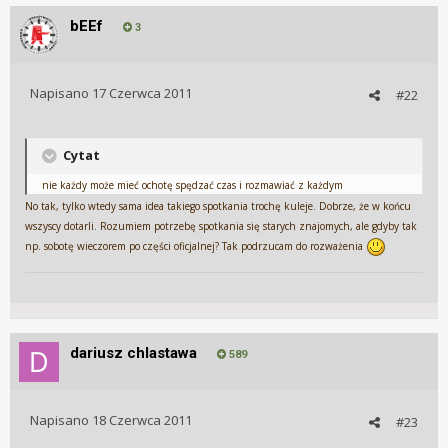
bEEf
3
Napisano
17 Czerwca 2011
#22
Cytat
nie każdy może mieć ochotę spędzać czas i rozmawiać z każdym
No tak, tylko wtedy sama idea takiego spotkania trochę kuleje. Dobrze, że w końcu
wszyscy dotarli. Rozumiem potrzebę spotkania się starych znajomych, ale gdyby tak
np. sobotę wieczorem po części oficjalnej? Tak podrzucam do rozważenia
dariusz chlastawa
589
Napisano
18 Czerwca 2011
#23