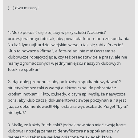
( -- ) dwa minusy!
1. Może pokusić się o to, aby w przyszłości ?załatwić?
profesjonalnego foto tak, aby powstała foto-relacja ze spotkania.
Na każdym najbardziej wiejskim weselu tak się robi a Przecież
Klub to poważna ?firma?, a foto-relacji nie ma! Owszem są
klubowicze robiącyzdjęcia, czy też przedstawiciele prasy, ale nie
mamy zgromadzonych w jednymmiejscu naszych klubowych
fotek ze spotkań!
2. Idąc dalej proponuję, aby po każdym spotkaniu wydawać ?
biuletyn?/może taki w wersji elektronicznej do pobrania/ z
krótkimi notkami, ? kto, co,kiedy, o czym itp. Myślę, że najwyższa
pora, aby Klub zaczął dokumentować swoje poczynania ? a jest
już, co dokumentować!!! /Np. ostatnia wycieczka do Piaget ?była?
nie była?/
3. Myślę, że każdy ?niebieski? jednak powinien mieć swoją kartę
klubową i nosić ją zamiast identyfikatora na spotkaniach ? ?
niebiescy? i tak mają wejście opłacone ze składek, które