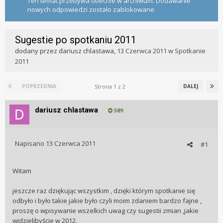
Ten temat przebywa obecnie w archiwum. Dodawanie
nowych odpowiedzi zostało zablokowane.
Sugestie po spotkaniu 2011
dodany przez
dariusz chlastawa
,
13 Czerwca 2011
w
Spotkanie
2011
Strona 1 z 2
POPRZEDNIA
DALEJ
dariusz chlastawa
589
Napisano
13 Czerwca 2011
#1
Witam
jeszcze raz dziękując wszystkim , dzięki którym spotkanie się
odbyło i było takie jakie było czyli moim zdaniem bardzo fajne ,
proszę o wpisywanie wszelkich uwag czy sugestii zmian ,jakie
widzielibyście w 2012.