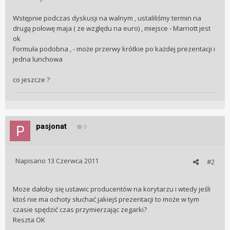
Wstępnie podczas dyskusji na walnym , ustaliliśmy termin na
drugą połowę maja ( ze względu na euro) , miejsce - Marriott jest
ok
Formuła podobna , - może przerwy krótkie po każdej prezentacji i
jedna lunchowa
co jeszcze ?
pasjonat
0
Napisano
13 Czerwca 2011
#2
Moze dałoby się ustawic producentów na korytarzu i wtedy jeśli
ktoś nie ma ochoty słuchać jakiejś prezentacji to może w tym
czasie spędzić czas przymierzając zegarki?
Reszta OK