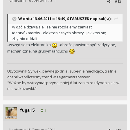
Napisano
14 Czerwca 2011
#12
W dniu 13.06.2011 o 19:49, STARUSZEK napisał(-a):
w ogóle dziwię sie , ze nie rozdajemy zamiast
identyfikatorów - elektronicznych obroży , jak ktos się
zbytnio oddali
..wszędzie ta elektronika
..obroże powinne być tradycyjne,
mechaniczne, na grubym łańcuchu
Użytkownik Sylwek, pewnego dnia, zupełnie niechcąco, trafnie
ocenił współczesny trend w zegarmistrzostwie:
"Ważne by wytrzymał przynajmniej 6 lat zanim rozdyndają się w
nim wskazówki."
fuga15
1
Napisano
15 Czerwca 2011