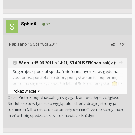
SphinX
77
Napisano
16 Czerwca 2011
#21
W dniu 15.06.2011 o 14:21, STARUSZEK napisał(-a):
Sugerujesz podział spotkań nieformalnych ze względu na
zasobność portfela - to dobry pomysł w sumie, popieram,
po co ma się męczyć z właścicielami Seiko na przykład
i z
drugiej strony po co wszyscy powyżej pułapu 5k zl. mają się
Pokaż więcej
zniżać do mojego poziomu - to rozsądne wyjście z sytuacji -
Ostro Piotrek pojechał...ale ja się zgadzam w całej rozciągłości.
zdecydowanie popieram !
Niedobrze to w tym roku wyglądało - choć z drugiej strony ja
rozumiem (albo chociaż staram się rozumieć), że nie każdy może
EDIT: może ustalmy jakieś widełki cenowe ?
mieć ochotę spędzać czas i rozmawiać z każdym.