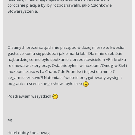
corocznie płacą, a byliby rozpoznawalni, jako Członkowie
Stowarzyszenia.
O samych prezentacjach nie piszę, bo w dużej mierze to kwestia
gustu, co komu się podoba i jakie marki lubi. Dla mnie osobiście
najbardziej cenne było spotkanie z przedstawicielem AP! i krótka
rozmowa w cztery oczy. Ostatniobyłem w muzeum /Omegi w Biel i
muzeum czasu w La Chaux ? de Founds/ i to jest dla mnie ?
zegarmistrzostwo?! Natomiast świetnie przygotowany występ z
pogranicza scenicznego show - było miło
Pozdrawiam wszystkich
PS
Hotel dobry ! bez uwag.