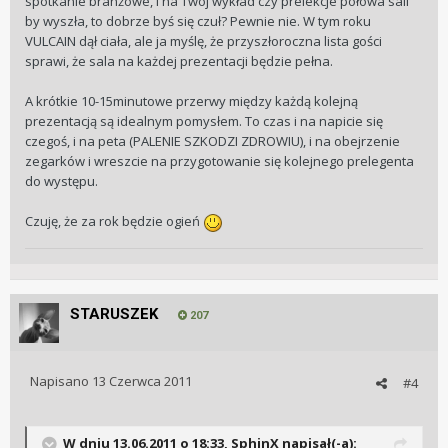
spotkanie branżowe, i na Twój wykład czy prelekcje połowa sali
by wyszła, to dobrze byś się czuł? Pewnie nie. W tym roku
VULCAIN dął ciała, ale ja myślę, że przyszłoroczna lista gości
sprawi, że sala na każdej prezentacji będzie pełna.
A krótkie 10-15minutowe przerwy między każdą kolejną
prezentacją są idealnym pomysłem. To czas i na napicie się
czegoś, i na peta (PALENIE SZKODZI ZDROWIU), i na obejrzenie
zegarków i wreszcie na przygotowanie się kolejnego prelegenta
do występu.
Czuję, że za rok będzie ogień
STARUSZEK
207
Napisano
13 Czerwca 2011
#4
W dniu 13.06.2011 o 18:33, SphinX napisał(-a):