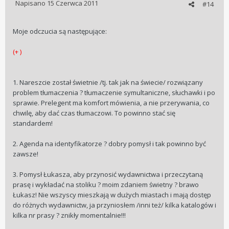
Napisano
15 Czerwca 2011
#14
Moje odczucia są następujące:
(+ )
1. Nareszcie został świetnie /tj. tak jak na świecie/ rozwiązany
problem tłumaczenia ? tłumaczenie symultaniczne, słuchawki i po
sprawie. Prelegent ma komfort mówienia, a nie przerywania, co
chwilę, aby dać czas tłumaczowi. To powinno stać się
standardem!
2. Agenda na identyfikatorze ? dobry pomysł i tak powinno być
zawsze!
3. Pomysł Łukasza, aby przynosić wydawnictwa i przeczytaną
prasę i wykładać na stoliku ? moim zdaniem świetny ? brawo
Łukasz! Nie wszyscy mieszkają w dużych miastach i mają dostęp
do różnych wydawnictw, ja przyniosłem /inni też/ kilka katalogów i
kilka nr prasy ? znikły momentalnie!!!