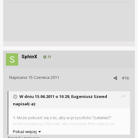
SphinX
77
Napisano
15 Czerwca 2011
#16
W dniu 15.06.2011 o 10:29, Eugeniusz Szwed
napisał(-a):
1. Może pokusić się o to, aby w przyszłości ?załatwić?
profesjonalnego foto tak, aby powstała foto-relacja ze
spotkania. Na każdym najbardziej wiejskim weselu tak się
Pokaż więcej
robi a Przecież Klub to poważna ?firma?, a foto-relacji nie