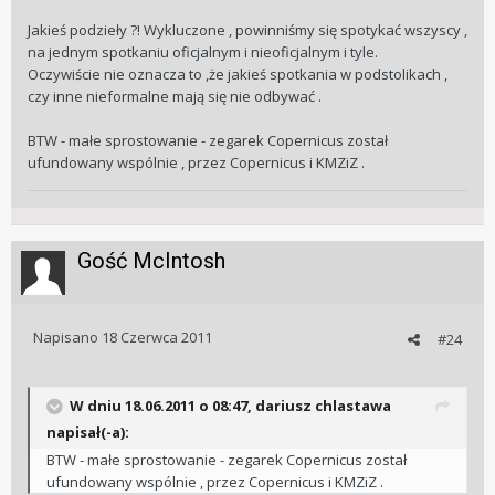
Jakieś podzieły ?! Wykluczone , powinniśmy się spotykać wszyscy ,
na jednym spotkaniu oficjalnym i nieoficjalnym i tyle.
Oczywiście nie oznacza to ,że jakieś spotkania w podstolikach ,
czy inne nieformalne mają się nie odbywać .
BTW - małe sprostowanie - zegarek Copernicus został
ufundowany wspólnie , przez Copernicus i KMZiZ .
Gość McIntosh
Napisano
18 Czerwca 2011
#24
W dniu 18.06.2011 o 08:47, dariusz chlastawa
napisał(-a):
BTW - małe sprostowanie - zegarek Copernicus został
ufundowany wspólnie , przez Copernicus i KMZiZ .