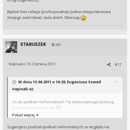
Drogi Eugeniuszu...
ma! Owszem są klubowicze robiącyzdjęcia, czy też
przedstawiciele prasy, ale nie mamy zgromadzonych w
Będzie foto relacja (profesjonalna) i pełna relacja tekstowa
jednymmiejscu naszych klubowych fotek ze spotkań!
(mojego autorstwa)...lada dzień. Obiecuję
2. Idąc dalej proponuję, aby po każdym spotkaniu wydawać
?biuletyn?/może taki w wersji elektronicznej do pobrania/ z
krótkimi notkami, ? kto, co,kiedy, o czym itp. Myślę, że
STARUSZEK
najwyższa pora, aby Klub zaczął dokumentować swoje
207
poczynania ? a jest już, co dokumentować!!! /Np. ostatnia
wycieczka do Piaget ?była? nie była?/
Napisano
15 Czerwca 2011
#17
W dniu 15.06.2011 o 10:29, Eugeniusz Szwed
napisał(-a):
Co do spotkań nieformalnych ? to chyba wymaga dyskusji,
bo coś w tym jest nie tak
Pokaż więcej
SwatchGroup, Brands and Companies ? Watches and
Jewelry:
Prestige and Luxury Range
,
High Range
,
Middle
Sugerujesz podział spotkań nieformalnych ze względu na