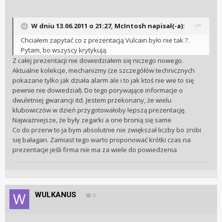
W dniu 13.06.2011 o 21:27, McIntosh napisał(-a):
Chciałem zapytać co z prezentacją Vulcain było nie tak ?.
Pytam, bo wszyscy krytykują.
Z całej prezentacji nie dowiedziałem się niczego nowego.
Aktualne kolekcje, mechanizmy (ze szczegółów technicznych
pokazane tylko jak działa alarm ale i to jak ktoś nie wie to się
pewnie nie dowiedział). Do tego porywające informacje o
dwuletniej gwarancji itd. Jestem przekonany, że wielu
klubowiczów w dzień przygotowałoby lepszą prezentację.
Najważniejsze, że były zegarki a one bronią się same
Co do przerw to ja bym absolutnie nie zwiększał liczby bo zrobi
się bałagan. Zamiast tego warto proponować krótki czas na
prezentacje jeśli firma nie ma za wiele do powiedzenia
WULKANUS
0