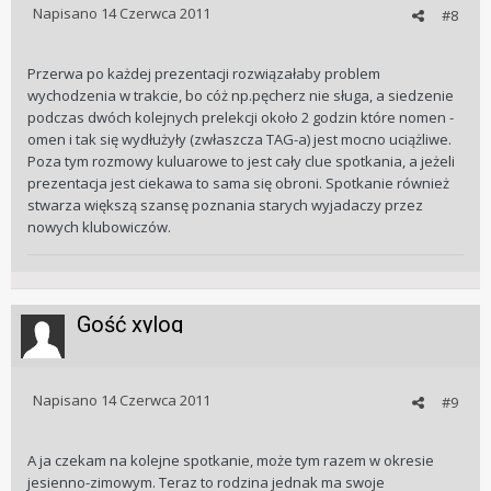
Napisano
14 Czerwca 2011
#8
Przerwa po każdej prezentacji rozwiązałaby problem
wychodzenia w trakcie, bo cóż np.pęcherz nie sługa, a siedzenie
podczas dwóch kolejnych prelekcji około 2 godzin które nomen -
omen i tak się wydłużyły (zwłaszcza TAG-a) jest mocno uciążliwe.
Poza tym rozmowy kuluarowe to jest cały clue spotkania, a jeżeli
prezentacja jest ciekawa to sama się obroni. Spotkanie również
stwarza większą szansę poznania starych wyjadaczy przez
nowych klubowiczów.
Gość xylog
Napisano
14 Czerwca 2011
#9
A ja czekam na kolejne spotkanie, może tym razem w okresie
jesienno-zimowym. Teraz to rodzina jednak ma swoje