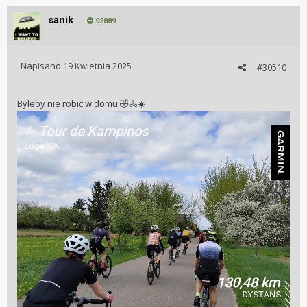
sanik
92889
Napisano
19 Kwietnia 2025
#30510
Byleby nie robić w domu
🤣
🚴
☀️