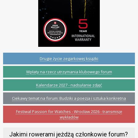
Drugie życie zegarkowej książki
Wpłaty na rzecz utrzymania klubowego forum
Kalendarze 2027 - nadsyłanie zdjęć
Ciekawy temat na forum: Budziki a poezja i sztuka konkretna
Festiwal Passion for Watches - Wrocław 2026 - transmisje
wykładów
Jakimi rowerami jeżdżą członkowie forum?