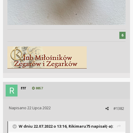
6
rrr
8857
Napisano
22 Lipca 2022
#1382
W dniu 22.07.2022 o 13:16,
Rikimaru75
napisał(-a):