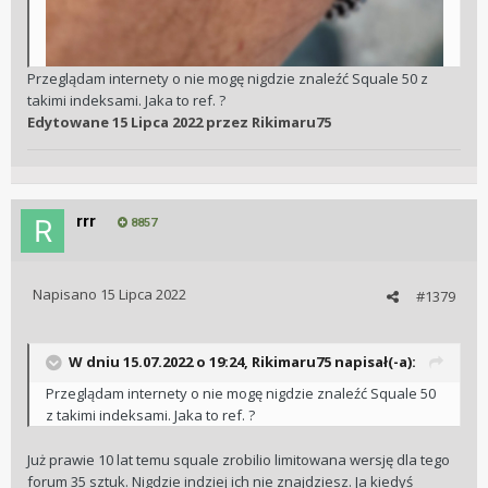
Przeglądam internety o nie mogę nigdzie znaleźć Squale 50 z
takimi indeksami. Jaka to ref. ?
Edytowane
15 Lipca 2022
przez Rikimaru75
rrr
8857
Napisano
15 Lipca 2022
#1379
W dniu 15.07.2022 o 19:24,
Rikimaru75
napisał(-a):
Przeglądam internety o nie mogę nigdzie znaleźć Squale 50
z takimi indeksami. Jaka to ref. ?
Już prawie 10 lat temu squale zrobilio limitowana wersję dla tego
forum 35 sztuk. Nigdzie indziej ich nie znajdziesz. Ja kiedyś