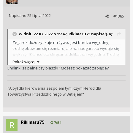
Napisano
25 Lipca 2022
#1385
W dniu 22.07.2022 o 19:47,
Rikimaru75
napisał(-a):
Zegarek dużo zyskuje na żywo. Jest bardzo wygodny,
trochę obawiam się rozmiaru, ale na nadgarstku wydaje się
większy. Bransoleta skręcana, delikatna i wygodna. Trochę
martwi mnie polerowany środek, będzie łapał rysy. Szkoda
Pokaż więcej
że zapięcie nie ma regulacji jak np Christopher Ward. Ale
Endlinki są pełne czy blaszki? Możesz pokazać zapięcie?
jednym słowem, polecam
🙂
"A był dla kierowania zespołem tym, czym Herod dla
Towarzystwa Przedszkolnego w Betlejem"
Rikimaru75
7634