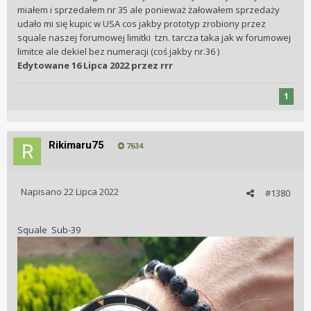
miałem i sprzedałem nr 35 ale ponieważ żałowałem sprzedaży
udało mi się kupic w USA cos jakby prototyp zrobiony przez
squale naszej forumowej limitki tzn. tarcza taka jak w forumowej
limitce ale dekiel bez numeracji (coś jakby nr.36 )
Edytowane
16 Lipca 2022
przez rrr
1
Rikimaru75
7634
Napisano
22 Lipca 2022
#1380
Squale Sub-39