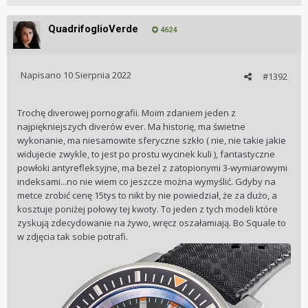
QuadrifoglioVerde
4624
Napisano
10 Sierpnia 2022
#1392
Trochę diverowej pornografii. Moim zdaniem jeden z
najpiękniejszych diverów ever. Ma historię, ma świetne
wykonanie, ma niesamowite sferyczne szkło ( nie, nie takie jakie
widujecie zwykle, to jest po prostu wycinek kuli ), fantastyczne
powłoki antyrefleksyjne, ma bezel z zatopionymi 3-wymiarowymi
indeksami...no nie wiem co jeszcze można wymyślić. Gdyby na
metce zrobić cenę 15tys to nikt by nie powiedział, że za dużo, a
kosztuje poniżej połowy tej kwoty. To jeden z tych modeli które
zyskują zdecydowanie na żywo, wręcz oszałamiają. Bo Squale to
w zdjęcia tak sobie potrafi.