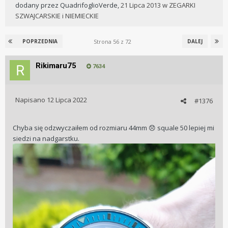
dodany przez
QuadrifoglioVerde
,
21 Lipca 2013
w
ZEGARKI
SZWAJCARSKIE i NIEMIECKIE
Strona 56 z 72
POPRZEDNIA
DALEJ
Rikimaru75
7634
Napisano
12 Lipca 2022
#1376
Chyba się odzwyczaiłem od rozmiaru 44mm
squale 50 lepiej mi
😞
siedzi na nadgarstku.