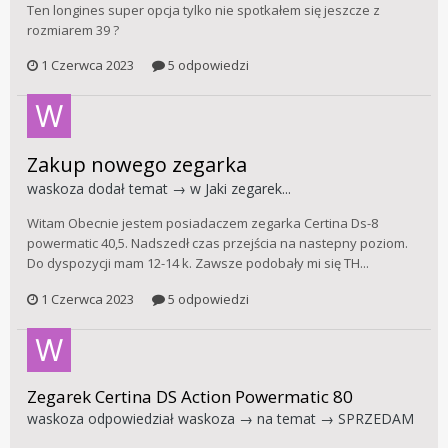
Ten longines super opcja tylko nie spotkałem się jeszcze z
rozmiarem 39 ?
1 Czerwca 2023
5 odpowiedzi
Zakup nowego zegarka
waskoza
dodał temat → w
Jaki zegarek...
Witam Obecnie jestem posiadaczem zegarka Certina Ds-8
powermatic 40,5. Nadszedł czas przejścia na nastepny poziom.
Do dyspozycji mam 12-14 k. Zawsze podobały mi się TH...
1 Czerwca 2023
5 odpowiedzi
Zegarek Certina DS Action Powermatic 80
waskoza
odpowiedział
waskoza
→ na temat →
SPRZEDAM