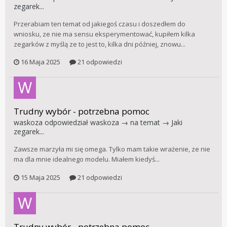
zegarek...
Przerabiam ten temat od jakiegoś czasu i doszedłem do
wniosku, ze nie ma sensu eksperymentować, kupiłem kilka
zegarków z myślą ze to jest to, kilka dni później, znowu...
16 Maja 2025
21 odpowiedzi
Trudny wybór - potrzebna pomoc
waskoza
odpowiedział
waskoza
→ na temat →
Jaki
zegarek...
Zawsze marzyła mi się omega. Tylko mam takie wrażenie, ze nie
ma dla mnie idealnego modelu. Miałem kiedyś...
15 Maja 2025
21 odpowiedzi
Trudny wybór - potrzebna pomoc