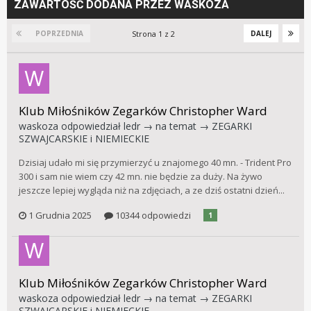
ZAWARTOŚĆ DODANA PRZEZ WASKOZA
Strona 1 z 2
POPRZEDNIA
DALEJ
Klub Miłośników Zegarków Christopher Ward
waskoza
odpowiedział
ledr
→ na temat →
ZEGARKI
SZWAJCARSKIE i NIEMIECKIE
Dzisiaj udało mi się przymierzyć u znajomego 40 mn. - Trident Pro
300 i sam nie wiem czy 42 mn. nie będzie za duży. Na żywo
jeszcze lepiej wygląda niż na zdjęciach, a ze dziś ostatni dzień...
1 Grudnia 2025
10344 odpowiedzi
1
Klub Miłośników Zegarków Christopher Ward
waskoza
odpowiedział
ledr
→ na temat →
ZEGARKI
SZWAJCARSKIE i NIEMIECKIE