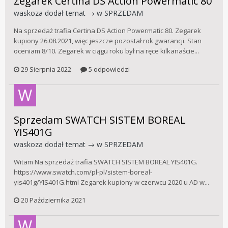
Zegarek Certina DS Action Powermatic 80
waskoza
dodał temat → w
SPRZEDAM
Na sprzedaż trafia Certina DS Action Powermatic 80. Zegarek
kupiony 26.08.2021, więc jeszcze pozostał rok gwarancji. Stan
oceniam 8/10. Zegarek w ciągu roku był na ręce kilkanaście...
29 Sierpnia 2022
5 odpowiedzi
Sprzedam SWATCH SISTEM BOREAL
YIS401G
waskoza
dodał temat → w
SPRZEDAM
Witam Na sprzedaż trafia SWATCH SISTEM BOREAL YIS401G.
https://www.swatch.com/pl-pl/sistem-boreal-
yis401g/YIS401G.html Zegarek kupiony w czerwcu 2020 u AD w...
20 Października 2021