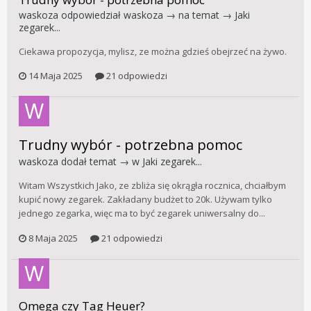
waskoza
odpowiedział
waskoza
→ na temat →
Jaki
zegarek...
Ciekawa propozycja, mylisz, ze można gdzieś obejrzeć na żywo.
14 Maja 2025
21 odpowiedzi
Trudny wybór - potrzebna pomoc
waskoza
dodał temat → w
Jaki zegarek...
Witam Wszystkich Jako, ze zbliża się okrągła rocznica, chciałbym
kupić nowy zegarek. Zakładany budżet to 20k. Używam tylko
jednego zegarka, więc ma to być zegarek uniwersalny do...
8 Maja 2025
21 odpowiedzi
Omega czy Tag Heuer?