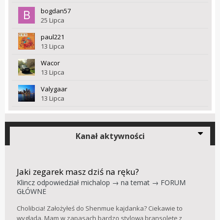
bogdan57
25 Lipca
paul221
13 Lipca
Wacor
13 Lipca
Valygaar
13 Lipca
Kanał aktywności
Jaki zegarek masz dziś na ręku?
Klincz
odpowiedział
michalop
→ na temat →
FORUM
GŁÓWNE
Cholibcia! Założyłeś do Shenmue kajdanka? Ciekawie to
wygląda. Mam w zapasach bardzo stylową bransoletę z