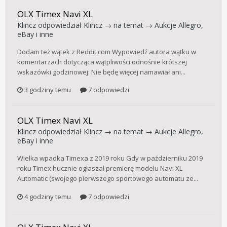
OLX Timex Navi XL
Klincz
odpowiedział
Klincz
→ na temat →
Aukcje Allegro,
eBay i inne
Dodam też wątek z Reddit.com Wypowiedź autora wątku w
komentarzach dotycząca wątpliwości odnośnie krótszej
wskazówki godzinowej: Nie będę więcej namawiał ani...
3 godziny temu
7 odpowiedzi
OLX Timex Navi XL
Klincz
odpowiedział
Klincz
→ na temat →
Aukcje Allegro,
eBay i inne
Wielka wpadka Timexa z 2019 roku Gdy w październiku 2019
roku Timex hucznie ogłaszał premierę modelu Navi XL
Automatic (swojego pierwszego sportowego automatu ze...
4 godziny temu
7 odpowiedzi