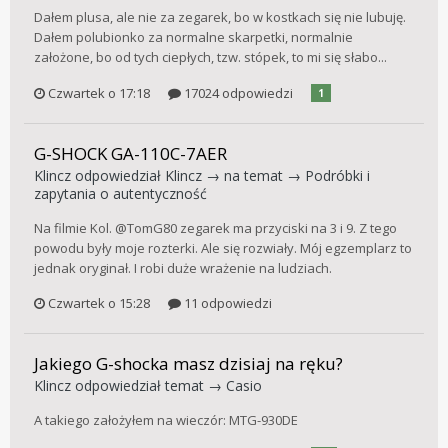
Dałem plusa, ale nie za zegarek, bo w kostkach się nie lubuję.
Dałem polubionko za normalne skarpetki, normalnie
założone, bo od tych ciepłych, tzw. stópek, to mi się słabo...
Czwartek o 17:18
17024 odpowiedzi
1
G-SHOCK GA-110C-7AER
Klincz
odpowiedział
Klincz
→ na temat →
Podróbki i
zapytania o autentyczność
Na filmie Kol. @TomG80 zegarek ma przyciski na 3 i 9. Z tego
powodu były moje rozterki. Ale się rozwiały. Mój egzemplarz to
jednak oryginał. I robi duże wrażenie na ludziach.
Czwartek o 15:28
11 odpowiedzi
Jakiego G-shocka masz dzisiaj na ręku?
Klincz
odpowiedział temat →
Casio
A takiego założyłem na wieczór: MTG-930DE