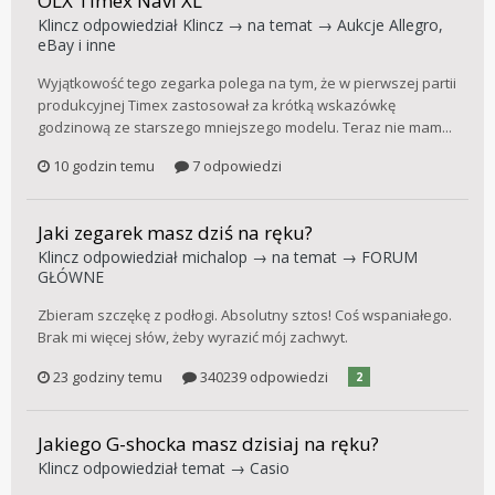
OLX Timex Navi XL
Klincz
odpowiedział
Klincz
→ na temat →
Aukcje Allegro,
eBay i inne
Wyjątkowość tego zegarka polega na tym, że w pierwszej partii
produkcyjnej Timex zastosował za krótką wskazówkę
godzinową ze starszego mniejszego modelu. Teraz nie mam...
10 godzin temu
7 odpowiedzi
Jaki zegarek masz dziś na ręku?
Klincz
odpowiedział
michalop
→ na temat →
FORUM
GŁÓWNE
Zbieram szczękę z podłogi. Absolutny sztos! Coś wspaniałego.
Brak mi więcej słów, żeby wyrazić mój zachwyt.
23 godziny temu
340239 odpowiedzi
2
Jakiego G-shocka masz dzisiaj na ręku?
Klincz
odpowiedział temat →
Casio