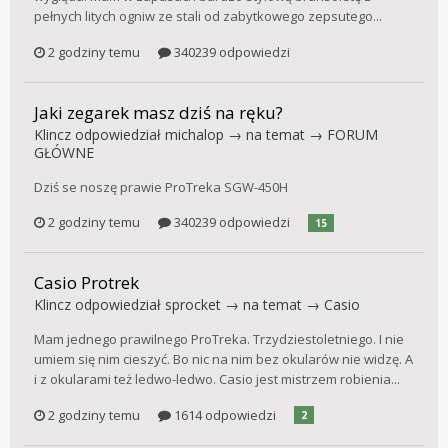
pełnych litych ogniw ze stali od zabytkowego zepsutego...
2 godziny temu
340239 odpowiedzi
Jaki zegarek masz dziś na ręku?
Klincz
odpowiedział
michalop
→ na temat →
FORUM
GŁÓWNE
Dziś se noszę prawie ProTreka SGW-450H
2 godziny temu
340239 odpowiedzi
15
Casio Protrek
Klincz
odpowiedział
sprocket
→ na temat →
Casio
Mam jednego prawilnego ProTreka. Trzydziestoletniego. I nie
umiem się nim cieszyć. Bo nic na nim bez okularów nie widzę. A
i z okularami też ledwo-ledwo. Casio jest mistrzem robienia...
2 godziny temu
1614 odpowiedzi
2