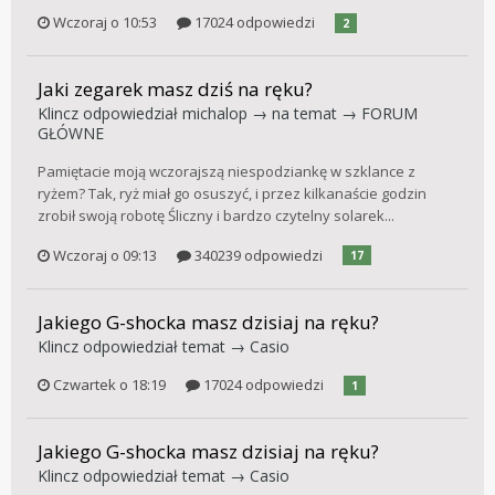
Wczoraj o 10:53
17024 odpowiedzi
2
Jaki zegarek masz dziś na ręku?
Klincz
odpowiedział
michalop
→ na temat →
FORUM
GŁÓWNE
Pamiętacie moją wczorajszą niespodziankę w szklance z
ryżem? Tak, ryż miał go osuszyć, i przez kilkanaście godzin
zrobił swoją robotę Śliczny i bardzo czytelny solarek...
Wczoraj o 09:13
340239 odpowiedzi
17
Jakiego G-shocka masz dzisiaj na ręku?
Klincz
odpowiedział temat →
Casio
Czwartek o 18:19
17024 odpowiedzi
1
Jakiego G-shocka masz dzisiaj na ręku?
Klincz
odpowiedział temat →
Casio