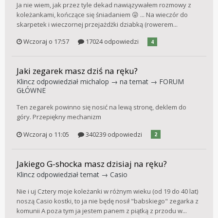
Ja nie wiem, jak przez tyle dekad nawiązywałem rozmowy z
koleżankami, kończące się śniadaniem 😜 ... Na wieczór do
skarpetek i wieczornej przejażdżki dziabką (rowerem...
Wczoraj o 17:57
17024 odpowiedzi
4
Jaki zegarek masz dziś na ręku?
Klincz
odpowiedział
michalop
→ na temat →
FORUM
GŁÓWNE
Ten zegarek powinno się nosić na lewą stronę, deklem do
góry. Przepiękny mechanizm
Wczoraj o 11:05
340239 odpowiedzi
2
Jakiego G-shocka masz dzisiaj na ręku?
Klincz
odpowiedział temat →
Casio
Nie i uj Cztery moje koleżanki w różnym wieku (od 19 do 40 lat)
noszą Casio kostki, to ja nie będę nosił "babskiego" zegarka z
komunii A poza tym ja jestem panem z piątką z przodu w...