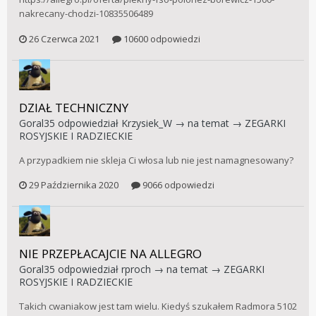
nakrecany-chodzi-10835506489
26 Czerwca 2021
10600 odpowiedzi
DZIAŁ TECHNICZNY
Goral35
odpowiedział
Krzysiek_W
→ na temat →
ZEGARKI
ROSYJSKIE I RADZIECKIE
A przypadkiem nie skleja Ci włosa lub nie jest namagnesowany?
29 Października 2020
9066 odpowiedzi
NIE PRZEPŁACAJCIE NA ALLEGRO
Goral35
odpowiedział
rproch
→ na temat →
ZEGARKI
ROSYJSKIE I RADZIECKIE
Takich cwaniakow jest tam wielu. Kiedyś szukałem Radmora 5102