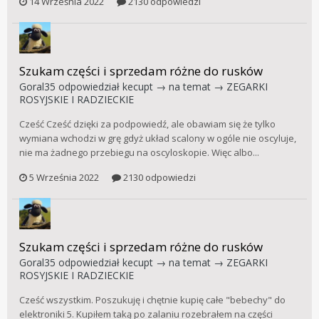
14 Września 2022
2130 odpowiedzi
Szukam części i sprzedam różne do rusków
Goral35
odpowiedział
kecupt
→ na temat →
ZEGARKI
ROSYJSKIE I RADZIECKIE
Cześć Cześć dzięki za podpowiedź, ale obawiam się że tylko
wymiana wchodzi w grę gdyż układ scalony w ogóle nie oscyluje,
nie ma żadnego przebiegu na oscyloskopie. Więc albo...
5 Września 2022
2130 odpowiedzi
Szukam części i sprzedam różne do rusków
Goral35
odpowiedział
kecupt
→ na temat →
ZEGARKI
ROSYJSKIE I RADZIECKIE
Cześć wszystkim. Poszukuję i chętnie kupię całe "bebechy" do
elektroniki 5. Kupiłem taką po zalaniu rozebrałem na części