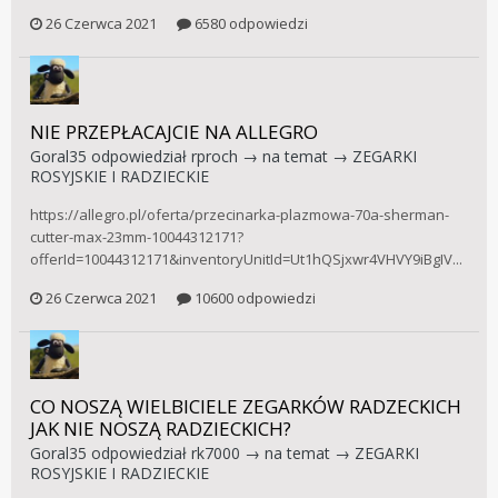
26 Czerwca 2021
6580 odpowiedzi
NIE PRZEPŁACAJCIE NA ALLEGRO
Goral35
odpowiedział
rproch
→ na temat →
ZEGARKI
ROSYJSKIE I RADZIECKIE
https://allegro.pl/oferta/przecinarka-plazmowa-70a-sherman-
cutter-max-23mm-10044312171?
offerId=10044312171&inventoryUnitId=Ut1hQSjxwr4VHVY9iBgIV...
26 Czerwca 2021
10600 odpowiedzi
CO NOSZĄ WIELBICIELE ZEGARKÓW RADZECKICH
JAK NIE NOSZĄ RADZIECKICH?
Goral35
odpowiedział
rk7000
→ na temat →
ZEGARKI
ROSYJSKIE I RADZIECKIE