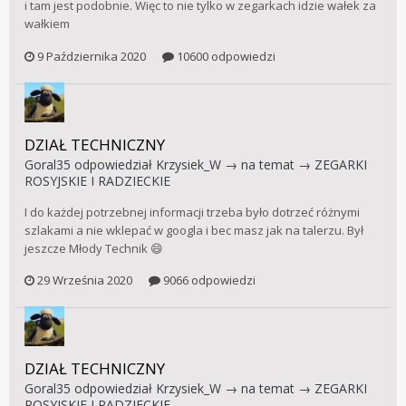
i tam jest podobnie. Więc to nie tylko w zegarkach idzie wałek za
wałkiem
9 Października 2020
10600 odpowiedzi
DZIAŁ TECHNICZNY
Goral35
odpowiedział
Krzysiek_W
→ na temat →
ZEGARKI
ROSYJSKIE I RADZIECKIE
I do każdej potrzebnej informacji trzeba było dotrzeć różnymi
szlakami a nie wklepać w googla i bec masz jak na talerzu. Był
jeszcze Młody Technik 😄
29 Września 2020
9066 odpowiedzi
DZIAŁ TECHNICZNY
Goral35
odpowiedział
Krzysiek_W
→ na temat →
ZEGARKI
ROSYJSKIE I RADZIECKIE