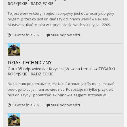
ROSYJSKIE I RADZIECKIE
To jest werk w którym bęben sprężyny jest odwrócony do góry
nogami przez co jest on cieńszy od innych werków Rakiety.
Musisz szukać trupka w którym siedzi werk rakiety cal. 2209...
19 Września 2020
9066 odpowiedzi
DZIAŁ TECHNICZNY
Goral35
odpowiedział
Krzysiek_W
→ na temat →
ZEGARKI
ROSYJSKIE I RADZIECKIE
No to mam pozamiatane Jeśli taki fachman jak Ty ma zamiatać
podłogę to co ja mam powiedzieć. Pozostaje mi tylko przykleić
nos do szyby i popatrzeć jak panowie zegarmistrzowie w...
10 Września 2020
9066 odpowiedzi