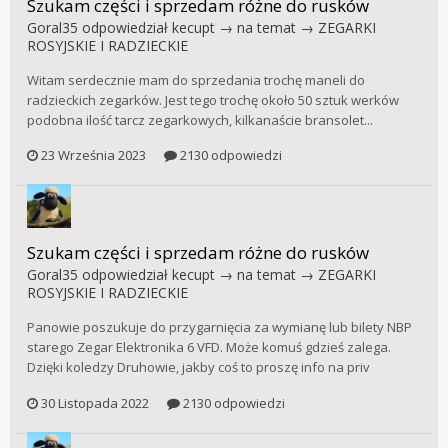
Szukam części i sprzedam różne do rusków
Goral35
odpowiedział
kecupt
→ na temat →
ZEGARKI
ROSYJSKIE I RADZIECKIE
Witam serdecznie mam do sprzedania trochę maneli do
radzieckich zegarków. Jest tego trochę około 50 sztuk werków
podobna ilość tarcz zegarkowych, kilkanaście bransolet...
23 Września 2023
2130 odpowiedzi
Szukam części i sprzedam różne do rusków
Goral35
odpowiedział
kecupt
→ na temat →
ZEGARKI
ROSYJSKIE I RADZIECKIE
Panowie poszukuje do przygarnięcia za wymianę lub bilety NBP
starego Zegar Elektronika 6 VFD. Może komuś gdzieś zalega.
Dzięki koledzy Druhowie, jakby coś to proszę info na priv
30 Listopada 2022
2130 odpowiedzi