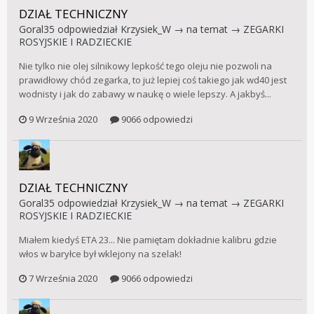
DZIAŁ TECHNICZNY
Goral35
odpowiedział
Krzysiek_W
→ na temat →
ZEGARKI
ROSYJSKIE I RADZIECKIE
Nie tylko nie olej silnikowy lepkość tego oleju nie pozwoli na
prawidłowy chód zegarka, to już lepiej coś takiego jak wd40 jest
wodnisty i jak do zabawy w naukę o wiele lepszy. A jakbyś...
9 Września 2020
9066 odpowiedzi
DZIAŁ TECHNICZNY
Goral35
odpowiedział
Krzysiek_W
→ na temat →
ZEGARKI
ROSYJSKIE I RADZIECKIE
Miałem kiedyś ETA 23... Nie pamiętam dokładnie kalibru gdzie
włos w baryłce był wklejony na szelak!
7 Września 2020
9066 odpowiedzi