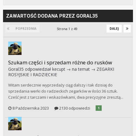
ZAWARTOŚĆ DODANA PRZEZ GORAL35
Strona 1 z 49
POPRZEDNIA
DALEJ
Szukam części i sprzedam różne do rusków
Goral35
odpowiedział
kecupt
→ na temat →
ZEGARKI
ROSYJSKIE I RADZIECKIE
Witam serdecznie wyprzedaży ciąg dalszy i tak dzisiaj do
sprzedania werki do radzieckich zegarków w ilości 36 sztuk.
Cześć jest z tarczami i wskazówkami, dwa precyzyjne zresztą...
8 Października 2023
2130 odpowiedzi
1