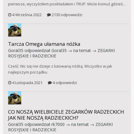
pierwsze, wyczyściłem poskładałem i TRUP. Może komuś gdzieś...
4 Września 2022
2130 odpowiedzi
Tarcza Omega ułamana nóżka
Goral35
odpowiedział
Goral35
→ na temat →
ZEGARKI
ROSYJSKIE I RADZIECKIE
Cześć. Nic się nie dzieje z lutowaną nóżką. Wszystko w jak
najlepszym porządku
4 Listopada 2021
4 odpowiedzi
CO NOSZĄ WIELBICIELE ZEGARKÓW RADZECKICH
JAK NIE NOSZĄ RADZIECKICH?
Goral35
odpowiedział
rk7000
→ na temat →
ZEGARKI
ROSYJSKIE I RADZIECKIE