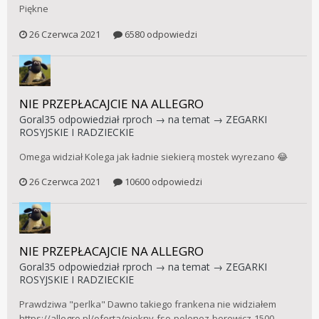
Piękne
26 Czerwca 2021
6580 odpowiedzi
NIE PRZEPŁACAJCIE NA ALLEGRO
Goral35
odpowiedział
rproch
→ na temat →
ZEGARKI
ROSYJSKIE I RADZIECKIE
Omega widział Kolega jak ładnie siekierą mostek wyrezano 😂
26 Czerwca 2021
10600 odpowiedzi
NIE PRZEPŁACAJCIE NA ALLEGRO
Goral35
odpowiedział
rproch
→ na temat →
ZEGARKI
ROSYJSKIE I RADZIECKIE
Prawdziwa "perlka" Dawno takiego frankena nie widziałem
https://allegro.pl/oferta/piekny-fso-polonez-borewicz-1500-