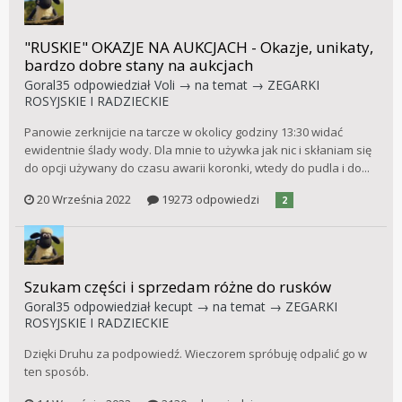
"RUSKIE" OKAZJE NA AUKCJACH - Okazje, unikaty,
bardzo dobre stany na aukcjach
Goral35
odpowiedział
Voli
→ na temat →
ZEGARKI
ROSYJSKIE I RADZIECKIE
Panowie zerknijcie na tarcze w okolicy godziny 13:30 widać
ewidentnie ślady wody. Dla mnie to używka jak nic i skłaniam się
do opcji używany do czasu awarii koronki, wtedy do pudla i do...
20 Września 2022
19273 odpowiedzi
2
Szukam części i sprzedam różne do rusków
Goral35
odpowiedział
kecupt
→ na temat →
ZEGARKI
ROSYJSKIE I RADZIECKIE
Dzięki Druhu za podpowiedź. Wieczorem spróbuję odpalić go w
ten sposób.