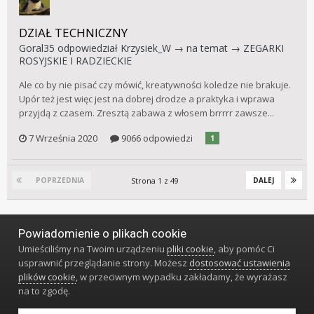
DZIAŁ TECHNICZNY
Goral35
odpowiedział
Krzysiek_W
→ na temat →
ZEGARKI
ROSYJSKIE I RADZIECKIE
Ale co by nie pisać czy mówić, kreatywności koledze nie brakuje.
Upór też jest więc jest na dobrej drodze a praktyka i wprawa
przyjdą z czasem. Zresztą zabawa z włosem brrrrr zawsze...
7 Września 2020
9066 odpowiedzi
1
Strona 1 z 49
POPRZEDNIA
DALEJ
Powiadomienie o plikach cookie
Język
Styl
Polityka prywatności
Kontakt
Umieściliśmy na Twoim urządzeniu
pliki cookie
, aby pomóc Ci
Klub Miłośników Zegarów i Zegarków
usprawnić przeglądanie strony. Możesz
dostosować ustawienia
Powered by Invision Community
plików cookie
, w przeciwnym wypadku zakładamy, że wyrażasz
na to zgodę.