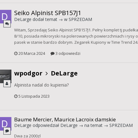
Seiko Alpinist SPB157J1
DeLarge
dodał temat → w
SPRZEDAM
Witam, Sprzedaję Seiko Alpinist SPB157J1. Pełny komplet tj pudełka
8/10, posiada mikroryski na polerowanych powierzchniach i rysy 
pasek w stanie bardzo dobrym. Zegarek Kupiony w Time Trend 24.12
20 Marca 2024
3 odpowiedzi
wpodgor
DeLarge
Alpinista nadal do kupienia?
5 Listopada 2023
Baume Mercier, Maurice Lacroix damskie
DeLarge
odpowiedział
DeLarge
→ na temat →
SPRZEDAM
Dwa za 2000zl