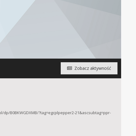
Zobacz aktywność
n.pl/dp/B0BKWGDXMB/?tag=egcplpepper2-21&ascsubtag=ppr-