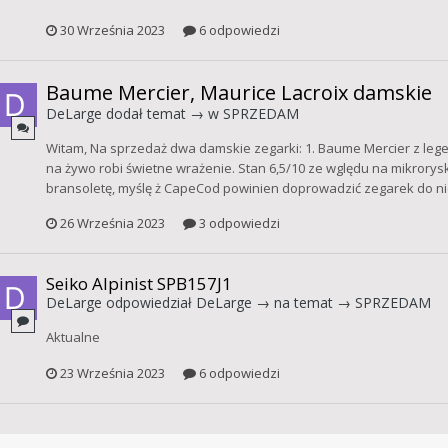
30 Września 2023
6 odpowiedzi
Baume Mercier, Maurice Lacroix damskie
DeLarge
dodał temat → w
SPRZEDAM
Witam, Na sprzedaż dwa damskie zegarki: 1. Baume Mercier z legen
na żywo robi świetne wrażenie. Stan 6,5/10 ze wględu na mikrorysk
bransoletę, myślę ż CapeCod powinien doprowadzić zegarek do n
26 Września 2023
3 odpowiedzi
Seiko Alpinist SPB157J1
DeLarge
odpowiedział
DeLarge
→ na temat →
SPRZEDAM
Aktualne
23 Września 2023
6 odpowiedzi