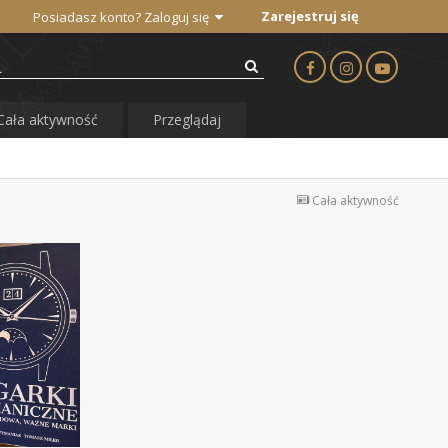
Zarejestruj się
Posiadasz konto? Zaloguj się
Cała aktywność
Przeglądaj
Cała aktywność