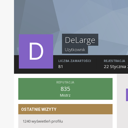
DeLarge
Użytkownik
LICZBA ZAWARTOŚCI
REJESTRACJA
81
22 Stycznia
REPUTACJA
835
Mistrz
OSTATNIE WIZYTY
1240 wyświetleń profilu