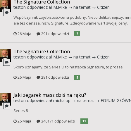
The Signature Collection
teston
odpowiedział
M.Mike
→ na temat →
Citizen
Współczynnik zajebistość/cena podobny. Nieco delikatniejszy, mniej
ale też cieńsza, niż w Signature. Zdecydowanie wart swojej ceny.
26 Maja
291 odpowiedzi
7
The Signature Collection
teston
odpowiedział
M.Mike
→ na temat →
Citizen
Skoro uznajemy, że Series 8, to następca Signature, to proszę:
26 Maja
291 odpowiedzi
5
Jaki zegarek masz dziś na ręku?
teston
odpowiedział
michalop
→ na temat →
FORUM GŁÓW
Series 8
26 Maja
340171 odpowiedzi
31