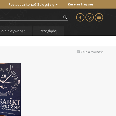
Zarejestruj się
Posiadasz konto? Zaloguj się
Cała aktywność
Przeglądaj
Cała aktywność