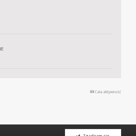
NE
Cała aktywność
Zgadzam się.