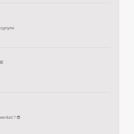
cyjnymi:
NE
erdzić ? 😎