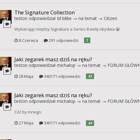
The Signature Collection
teston
odpowiedział
M.Mike
→ na temat →
Citizen
Wybierając między Signature a Series 8 wolę obydwa 😀
8 Czerwca
291 odpowiedzi
7
Jaki zegarek masz dziś na ręku?
teston
odpowiedział
michalop
→ na temat →
FORUM GŁÓW
28 Maja
340171 odpowiedzi
42
Jaki zegarek masz dziś na ręku?
teston
odpowiedział
michalop
→ na temat →
FORUM GŁÓW
Cóż by innego:
27 Maja
340171 odpowiedzi
44