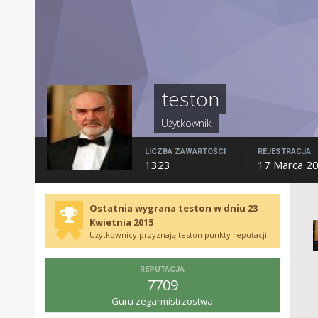
teston
Użytkownik
LICZBA ZAWARTOŚCI
REJESTRACJA
1323
17 Marca 2
Ostatnia wygrana teston w dniu 23
Kwietnia 2015
Użytkownicy przyznają teston punkty reputacji!
REPUTACJA
7709
Guru zegarmistrzostwa