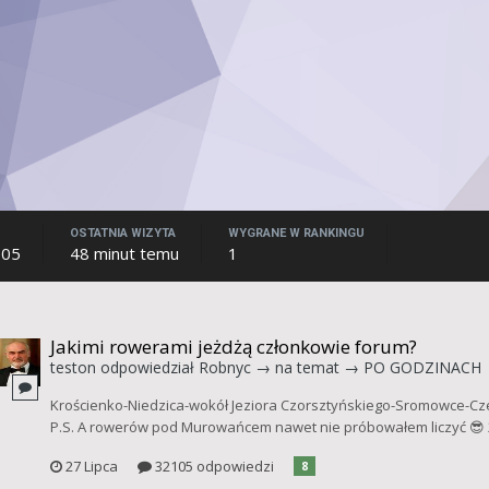
OSTATNIA WIZYTA
WYGRANE W RANKINGU
005
48 minut temu
1
Jakimi rowerami jeżdżą członkowie forum?
teston
odpowiedział
Robnyc
→ na temat →
PO GODZINACH
Krościenko-Niedzica-wokół Jeziora Czorsztyńskiego-Sromowce-Cz
P.S. A rowerów pod Murowańcem nawet nie próbowałem liczyć 😎
27 Lipca
32105 odpowiedzi
8