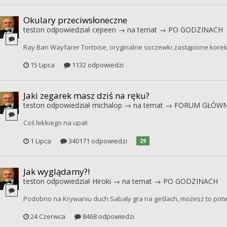
Okulary przeciwsłoneczne
teston
odpowiedział
cepeen
→ na temat →
PO GODZINACH
Ray Ban Wayfarer Tortoise, oryginalne soczewki zastąpione korek
15 Lipca
1132 odpowiedzi
Jaki zegarek masz dziś na ręku?
teston
odpowiedział
michalop
→ na temat →
FORUM GŁÓW
Coś lekkiego na upał:
1 Lipca
340171 odpowiedzi
29
Jak wyglądamy?!
teston
odpowiedział
Hiroki
→ na temat →
PO GODZINACH
Podobno na Krywaniu duch Sabały gra na geślach, możesz to potwi
24 Czerwca
8468 odpowiedzi