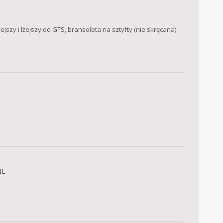
szy i lżejszy od GTS, bransoleta na sztyfty (nie skręcana),
NE