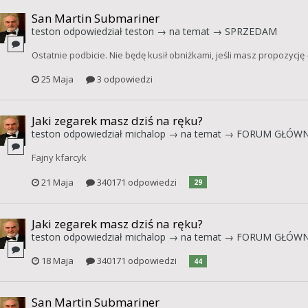
San Martin Submariner
teston
odpowiedział
teston
→ na temat →
SPRZEDAM
Ostatnie podbicie. Nie będę kusił obniżkami, jeśli masz propozycję -
25 Maja
3 odpowiedzi
Jaki zegarek masz dziś na ręku?
teston
odpowiedział
michalop
→ na temat →
FORUM GŁÓW
Fajny kfarcyk
21 Maja
340171 odpowiedzi
29
Jaki zegarek masz dziś na ręku?
teston
odpowiedział
michalop
→ na temat →
FORUM GŁÓW
18 Maja
340171 odpowiedzi
44
San Martin Submariner