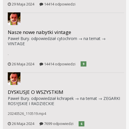
29 Maja 2024
14414 odpowiedzi
Nasze nowe nabytki vintage
Paweł Bury.
odpowiedział
cytochrom
→ na temat →
VINTAGE
.
26 Maja 2024
14414 odpowiedzi
9
DYSKUSJE O WSZYSTKIM
Paweł Bury.
odpowiedział
kchrapek
→ na temat →
ZEGARKI
ROSYJSKIE I RADZIECKIE
20240526_110519.mp4
26 Maja 2024
7699 odpowiedzi
6