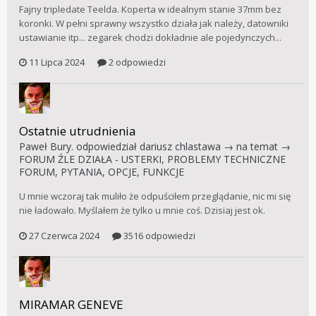
Fajny tripledate Teelda. Koperta w idealnym stanie 37mm bez
koronki. W pełni sprawny wszystko działa jak należy, datowniki
ustawianie itp... zegarek chodzi dokładnie ale pojedynczych...
11 Lipca 2024
2 odpowiedzi
Ostatnie utrudnienia
Paweł Bury.
odpowiedział
dariusz chlastawa
→ na temat →
FORUM ŹLE DZIAŁA - USTERKI, PROBLEMY TECHNICZNE
FORUM, PYTANIA, OPCJE, FUNKCJE
U mnie wczoraj tak muliło że odpuściłem przeglądanie, nic mi się
nie ładowało. Myślałem że tylko u mnie coś. Dzisiaj jest ok.
27 Czerwca 2024
3516 odpowiedzi
MIRAMAR GENEVE