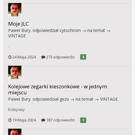
Moje JLC
Paweł Bury.
odpowiedział
cytochrom
→ na temat →
VINTAGE
.
24 Maja 2024
273 odpowiedzi
4
Kolejowe zegarki kieszonkowe - w jednym
miejscu
Paweł Bury.
odpowiedział
gezu
→ na temat →
VINTAGE
Kolejowy
19 Maja 2024
187 odpowiedzi
1