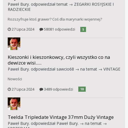
Paweł Bury.
odpowiedział temat →
ZEGARKI ROSYJSKIE I
RADZIECKIE
Rozszyfruje ktoś grawer? Coś dla marynarki wojennej?
27 Lipca 2024
58081 odpowiedzi
5
Kieszonki i kieszonkowcy, czyli wszystko co na
dewizce wisi.....
Paweł Bury.
odpowiedział
sawcio68
→ na temat →
VINTAGE
Nowości
27 Lipca 2024
3489 odpowiedzi
10
Teelda Tripledate Vintage 37mm Duży Vintage
Paweł Bury.
odpowiedział
Paweł Bury.
→ na temat →