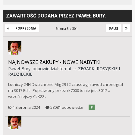
ZAWARTOŚĆ DODANA PRZEZ PAWEŁ BURY.
Strona 3 z 301
POPRZEDNIA
DALEJ
NAJNOWSZE ZAKUPY - NOWE NABYTKI
Paweł Bury.
odpowiedział temat →
ZEGARKI ROSYJSKIE I
RADZIECKIE
Lotniczy 24H Dwa chrono Mig 29 I 2 czasowyj zawod chronograf
na 3017 Edit : Poprawiony przez rk7000 to nie jest 3017 a
wcześniejszy CzK28 .
4 Sierpnia 2024
58081 odpowiedzi
8