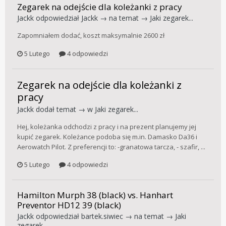
Zegarek na odejście dla koleżanki z pracy
Jackk
odpowiedział
Jackk
→ na temat →
Jaki zegarek...
Zapomniałem dodać, koszt maksymalnie 2600 zł
5 Lutego
4 odpowiedzi
Zegarek na odejście dla koleżanki z
pracy
Jackk
dodał temat → w
Jaki zegarek...
Hej, koleżanka odchodzi z pracy i na prezent planujemy jej
kupić zegarek. Koleżance podoba się m.in. Damasko Da36 i
Aerowatch Pilot. Z preferencji to: -granatowa tarcza, - szafir, ...
5 Lutego
4 odpowiedzi
Hamilton Murph 38 (black) vs. Hanhart
Preventor HD12 39 (black)
Jackk
odpowiedział
bartek.siwiec
→ na temat →
Jaki
zegarek...