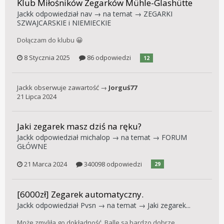
Klub Miłośników Zegarków Mühle-Glashütte
Jackk
odpowiedział
nav
→ na temat →
ZEGARKI
SZWAJCARSKIE i NIEMIECKIE
Dołączam do klubu 😀
8 Stycznia 2025
86 odpowiedzi
12
Jackk
obserwuje zawartość →
Jorguś77
21 Lipca 2024
Jaki zegarek masz dziś na ręku?
Jackk
odpowiedział
michalop
→ na temat →
FORUM
GŁÓWNE
21 Marca 2024
340098 odpowiedzi
29
[6000zł] Zegarek automatyczny.
Jackk
odpowiedział
Pvsn
→ na temat →
Jaki zegarek...
Może zmyliła go dokładność, Balle są bardzo dobrze