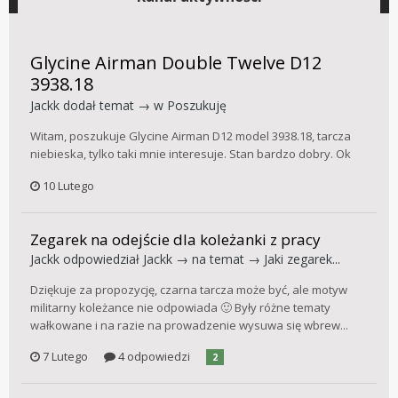
Glycine Airman Double Twelve D12
3938.18
Jackk
dodał temat → w
Poszukuję
Witam, poszukuje Glycine Airman D12 model 3938.18, tarcza
niebieska, tylko taki mnie interesuje. Stan bardzo dobry. Ok
10 Lutego
Zegarek na odejście dla koleżanki z pracy
Jackk
odpowiedział
Jackk
→ na temat →
Jaki zegarek...
Dziękuje za propozycję, czarna tarcza może być, ale motyw
militarny koleżance nie odpowiada 🙂 Były różne tematy
wałkowane i na razie na prowadzenie wysuwa się wbrew...
7 Lutego
4 odpowiedzi
2