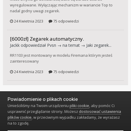
wyregulowane. Wyłączając mechanizm w wariancie Top to
nadal godny uwagi zegarek.
24 Kwietnia 2023
75 odpowiedzi
[6000zł] Zegarek automatyczny.
Jackk
odpowiedział
Pvsn
→ na temat →
Jaki zegarek...
RR1103 jest montowany w modelu Firemana którym jesteś
zainteresowany
24 Kwietnia 2023
75 odpowiedzi
Powiadomienie o plikach cookie
Język
Styl
Polityka prywatności
Kontakt
Umieściliśmy na Twoim urządzeniu
pliki cookie
, aby pomóc Ci
Klub Miłośników Zegarów i Zegarków
usprawnić przeglądanie strony. Możesz
dostosować ustawienia
Powered by Invision Community
plików cookie
, w przeciwnym wypadku zakładamy, że wyrażasz
na to zgodę.