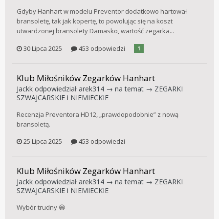
Gdyby Hanhart w modelu Preventor dodatkowo hartował
bransoletę, tak jak kopertę, to powołując się na koszt
utwardzonej bransolety Damasko, wartość zegarka...
30 Lipca 2025
453 odpowiedzi
1
Klub Miłośników Zegarków Hanhart
Jackk
odpowiedział
arek314
→ na temat →
ZEGARKI
SZWAJCARSKIE i NIEMIECKIE
Recenzja Preventora HD12, „prawdopodobnie” z nową
bransoletą.
25 Lipca 2025
453 odpowiedzi
Klub Miłośników Zegarków Hanhart
Jackk
odpowiedział
arek314
→ na temat →
ZEGARKI
SZWAJCARSKIE i NIEMIECKIE
Wybór trudny 😀