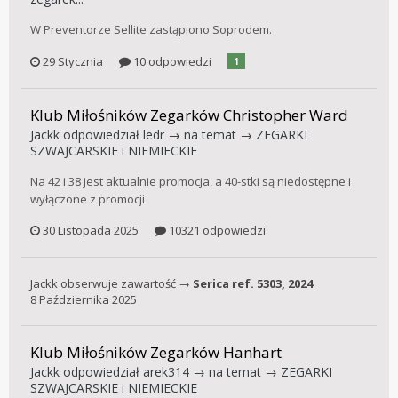
W Preventorze Sellite zastąpiono Soprodem.
29 Stycznia
10 odpowiedzi
1
Klub Miłośników Zegarków Christopher Ward
Jackk
odpowiedział
ledr
→ na temat →
ZEGARKI
SZWAJCARSKIE i NIEMIECKIE
Na 42 i 38 jest aktualnie promocja, a 40-stki są niedostępne i
wyłączone z promocji
30 Listopada 2025
10321 odpowiedzi
Jackk
obserwuje zawartość →
Serica ref. 5303, 2024
8 Października 2025
Klub Miłośników Zegarków Hanhart
Jackk
odpowiedział
arek314
→ na temat →
ZEGARKI
SZWAJCARSKIE i NIEMIECKIE