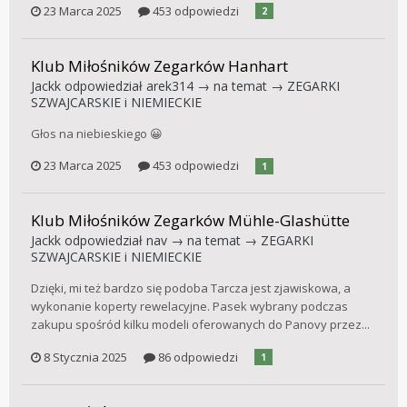
23 Marca 2025
453 odpowiedzi
2
Klub Miłośników Zegarków Hanhart
Jackk
odpowiedział
arek314
→ na temat →
ZEGARKI
SZWAJCARSKIE i NIEMIECKIE
Głos na niebieskiego 😀
23 Marca 2025
453 odpowiedzi
1
Klub Miłośników Zegarków Mühle-Glashütte
Jackk
odpowiedział
nav
→ na temat →
ZEGARKI
SZWAJCARSKIE i NIEMIECKIE
Dzięki, mi też bardzo się podoba Tarcza jest zjawiskowa, a
wykonanie koperty rewelacyjne. Pasek wybrany podczas
zakupu spośród kilku modeli oferowanych do Panovy przez...
8 Stycznia 2025
86 odpowiedzi
1